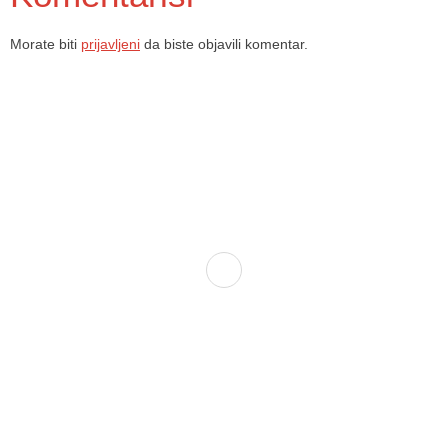
Morate biti
prijavljeni
da biste objavili komentar.
Dom zdravlja Gradačac – osiguravamo zdravstvenu skrb visoke
kvalitete svim našim pacijentima, uz pomoć stručnog medicinskog
osoblja i najnovije medicinske opreme.
Služba porodične medicine i ambulante
Sektorske ambulante
Služba hitne medicinske pomoći
Služba radiološke dijagnostike
Služba ultrazvučne dijagnostike