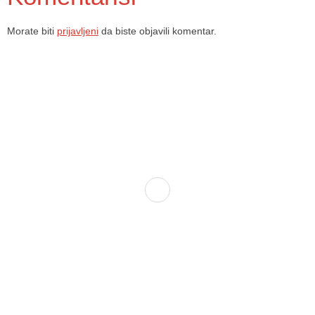
Morate biti
prijavljeni
da biste objavili komentar.
Dom zdravlja Gradačac – osiguravamo zdravstvenu skrb visoke
kvalitete svim našim pacijentima, uz pomoć stručnog medicinskog
osoblja i najnovije medicinske opreme.
Služba porodične medicine i ambulante
Sektorske ambulante
Služba hitne medicinske pomoći
Služba radiološke dijagnostike
Služba ultrazvučne dijagnostike