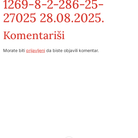
1269-8-2-286-25-
27025 28.08.2025.
Komentariši
Morate biti
prijavljeni
da biste objavili komentar.
Dom zdravlja Gradačac – osiguravamo zdravstvenu skrb
visoke kvalitete svim našim pacijentima, uz pomoć
stručnog medicinskog osoblja i najnovije medicinske
opreme.