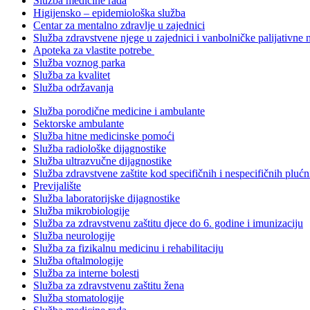
Služba medicine rada
Higijensko – epidemiološka služba
Centar za mentalno zdravlje u zajednici
Služba zdravstvene njege u zajednici i vanbolničke palijativne 
Apoteka za vlastite potrebe
Služba voznog parka
Služba za kvalitet
Služba održavanja
Služba porodične medicine i ambulante
Sektorske ambulante
Služba hitne medicinske pomoći
Služba radiološke dijagnostike
Služba ultrazvučne dijagnostike
Služba zdravstvene zaštite kod specifičnih i nespecifičnih plućn
Previjalište
Služba laboratorijske dijagnostike
Služba mikrobiologije
Služba za zdravstvenu zaštitu djece do 6. godine i imunizaciju
Služba neurologije
Služba za fizikalnu medicinu i rehabilitaciju
Služba oftalmologije
Služba za interne bolesti
Služba za zdravstvenu zaštitu žena
Služba stomatologije