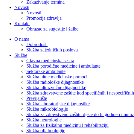
Zakazivanje termina
Novosti
Novosti
Promocija zdravlja
Kontakt
Obrazac za sugestije i žalbe
O nama
Dobrodošli
Služba zajedničkih poslova
Službe
Glavna medicinska sestra
Služba porodične medicine i ambulante
Sektorske ambulante
Služba hitne medicinske pomoći
Služba radiološke dijagnostike
Služba ultrazvučne dijagnostike
Služba zdravstvene zaštite kod specifičnih i nespecifični
Previjalište
Služba laboratorijske dijagnostike
Služba mikrobiologije
Služba za zdravstvenu zaštitu djece do 6. godine i imuniz
Služba neurologije
Služba za fizikalnu medicinu i rehabilitaciju
Služba oftalmologije