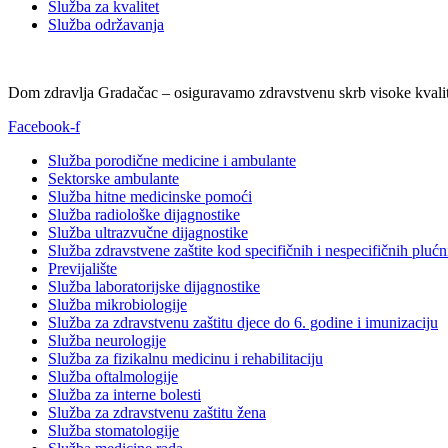
Služba za kvalitet
Služba održavanja
Dom zdravlja Gradačac – osiguravamo zdravstvenu skrb visoke kvalit
Facebook-f
Služba porodične medicine i ambulante
Sektorske ambulante
Služba hitne medicinske pomoći
Služba radiološke dijagnostike
Služba ultrazvučne dijagnostike
Služba zdravstvene zaštite kod specifičnih i nespecifičnih plućn
Previjalište
Služba laboratorijske dijagnostike
Služba mikrobiologije
Služba za zdravstvenu zaštitu djece do 6. godine i imunizaciju
Služba neurologije
Služba za fizikalnu medicinu i rehabilitaciju
Služba oftalmologije
Služba za interne bolesti
Služba za zdravstvenu zaštitu žena
Služba stomatologije