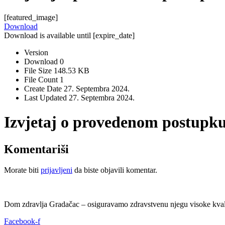
[featured_image]
Download
Download is available until [expire_date]
Version
Download
0
File Size
148.53 KB
File Count
1
Create Date
27. Septembra 2024.
Last Updated
27. Septembra 2024.
Izvjetaj o provedenom postupku
Komentariši
Morate biti
prijavljeni
da biste objavili komentar.
Dom zdravlja Gradačac – osiguravamo zdravstvenu njegu visoke kvali
Facebook-f