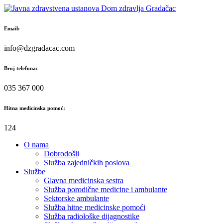
Skip
to
content
Email:
info@dzgradacac.com
Broj telefona:
035 367 000
Hitna medicinska pomoć:
124
O nama
Dobrodošli
Služba zajedničkih poslova
Službe
Glavna medicinska sestra
Služba porodične medicine i ambulante
Sektorske ambulante
Služba hitne medicinske pomoći
Služba radiološke dijagnostike