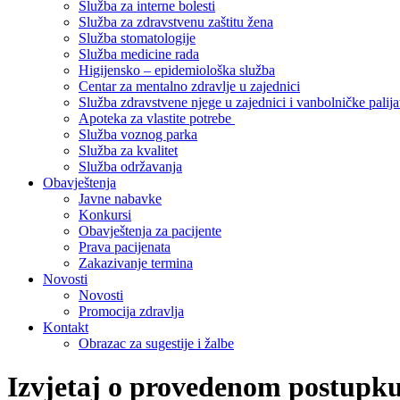
Služba za interne bolesti
Služba za zdravstvenu zaštitu žena
Služba stomatologije
Služba medicine rada
Higijensko – epidemiološka služba
Centar za mentalno zdravlje u zajednici
Služba zdravstvene njege u zajednici i vanbolničke palija
Apoteka za vlastite potrebe
Služba voznog parka
Služba za kvalitet
Služba održavanja
Obavještenja
Javne nabavke
Konkursi
Obavještenja za pacijente
Prava pacijenata
Zakazivanje termina
Novosti
Novosti
Promocija zdravlja
Kontakt
Obrazac za sugestije i žalbe
Izvjetaj o provedenom postupku