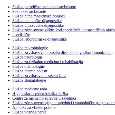
Služba porodične medicine i ambulante
Sektorske ambulante
Služba hitne medicinske pomoći
Služba radiološke dijagnostike
Služba ultrazvučne dijagnostike
Služba zdravstvene zaštite kod specifičnih i nespecifičnih plućn
Previjalište
Služba laboratorijske dijagnostike
Služba mikrobiologije
Služba za zdravstvenu zaštitu djece do 6. godine i imunizaciju
Služba neurologije
Služba za fizikalnu medicinu i rehabilitaciju
Služba oftamologije
Služba interne bolesti
Služba za zdrastvenu zaštitu žena
Služba stomatologije
Služba medicine rada
Higijensko - epidemiološka služba
Centra za mentalno zdravlje u zajednici
Služba zdravstvene njege u zajednici i vanbolničke palijativne 
Apoteka za vlastite potrebe
Služba voznog parka