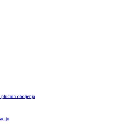
h plućnih oboljenja
aciju