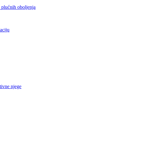
h plućnih oboljenja
aciju
tivne njege