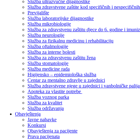
Služba ultrazvučne dijagnostike
Služba zdravstvene zaštite kod specifičnih i nespecifični
Previjalište
Služba laboratorijske dijagnostike
Služba mikrobiologije
Služba za zdravstvenu zaštitu djece do 6. godine i imuniz
Služba neurologije
Služba za fizikalnu medicinu i rehabilitaciju
Služba oftalmologije
Služba za interne bolesti
Služba za zdravstvenu zaštitu žena
Služba stomatologije
Služba medicine rada
Higijensko – epidemiološka služba
Centar za mentalno zdravlje u zajednici
Služba zdravstvene njege u zajednici i vanbolničke palija
Apoteka za vlastite potrebe
Služba voznog parka
Služba za kvalitet
Služba održavanja
Obavještenja
Javne nabavke
Konkursi
Obavještenja za pacijente
Prava pacijenata