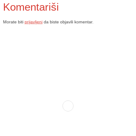
Komentariši
Morate biti
prijavljeni
da biste objavili komentar.
Dom zdravlja Gradačac – osiguravamo zdravstvenu skrb visoke
kvalitete svim našim pacijentima, uz pomoć stručnog medicinskog
osoblja i najnovije medicinske opreme.
Služba porodične medicine i ambulante
Sektorske ambulante