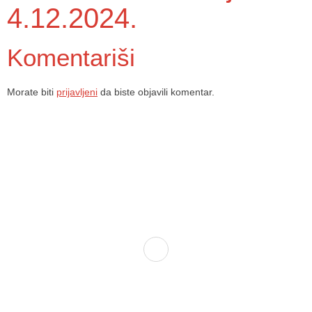
4.12.2024.
Komentariši
Morate biti
prijavljeni
da biste objavili komentar.
Dom zdravlja Gradačac – osiguravamo zdravstvenu skrb visoke
kvalitete svim našim pacijentima, uz pomoć stručnog medicinskog
osoblja i najnovije medicinske opreme.
Služba porodične medicine i ambulante