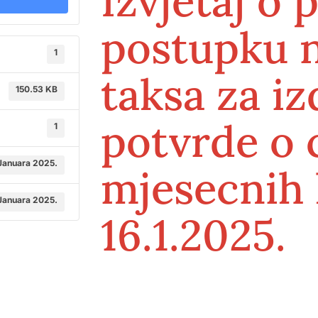
Izvjetaj o
postupku 
1
taksa za i
150.53 KB
potvrde o c
1
 Januara 2025.
mjesecnih 
 Januara 2025.
16.1.2025.