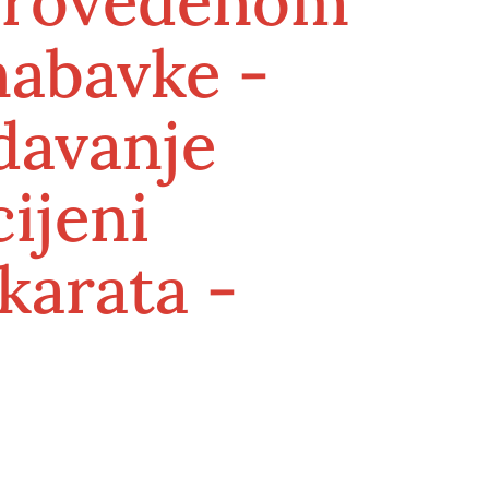
 provedenom
nabavke -
zdavanje
ijeni
karata -