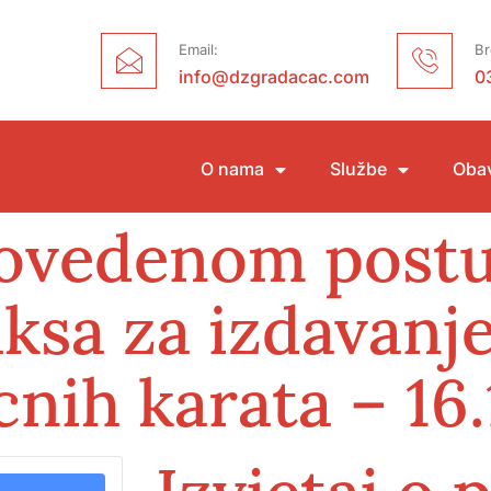
Email:
Br
info@dzgradacac.com
0
O nama
Službe
Obav
provedenom post
ksa za izdavanj
cnih karata – 16.