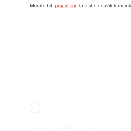
Morate biti
prijavljeni
da biste objavili koment
Služba por
ambulante
Sektorske
Služba hit
Dom zdravlja Gradačac –
Služba rad
osiguravamo zdravstvenu njegu
Služba ult
visoke kvalitete svim našim
pacijentima, uz pomoć stručnog
Služba zdr
medicinskog osoblja i najnovije
specifičnih
plućnih ob
medicinske opreme.
Previjalište
Služba lab
dijagnosti
Copyright © 2023 Design by Ed-Vision. All rights reser