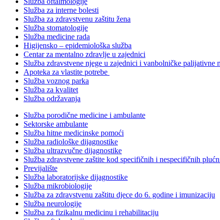
Služba oftalmologije
Služba za interne bolesti
Služba za zdravstvenu zaštitu žena
Služba stomatologije
Služba medicine rada
Higijensko – epidemiološka služba
Centar za mentalno zdravlje u zajednici
Služba zdravstvene njege u zajednici i vanbolničke palijativne 
Apoteka za vlastite potrebe
Služba voznog parka
Služba za kvalitet
Služba održavanja
Služba porodične medicine i ambulante
Sektorske ambulante
Služba hitne medicinske pomoći
Služba radiološke dijagnostike
Služba ultrazvučne dijagnostike
Služba zdravstvene zaštite kod specifičnih i nespecifičnih plućn
Previjalište
Služba laboratorijske dijagnostike
Služba mikrobiologije
Služba za zdravstvenu zaštitu djece do 6. godine i imunizaciju
Služba neurologije
Služba za fizikalnu medicinu i rehabilitaciju