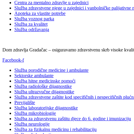
Centra za mentalno zdravlje u zajednici
Služba zdravstvene njege u zajednici i vanbolničke palijativne 
Apoteka za vlastite potrebe
Služba voznog parka
Služba za kvalitet
Služba održavanja
Dom zdravlja Gradačac – osiguravamo zdravstvenu skrb visoke kvalit
Facebook-f
Služba porodične medicine i ambulante
Sektorske ambulante
Služba hitne medicinske pomoći
Služba radiološke dijagnostike
Služba ultrazvučne dijagnostike
Služba zdravstvene zaštite kod specifičnih i nespecifičnih plućn
Previjalište
Služba laboratorijske dijagnostike
Služba mikrobiologije
Služba za zdravstvenu zaštitu djece do 6. godine i imunizaciju
Služba neurologije
Služba za fizikalnu medicinu i rehabilitaciju