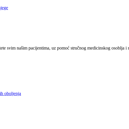
njege
ete svim našim pacijentima, uz pomoć stručnog medicinskog osoblja i 
ih oboljenja