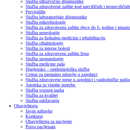
Služba ultrazvučne dijagnostike
Služba zdravstvene zaštite kod specifičnih i nespecifični
Previjalište
Služba laboratorijske dijagnostike
Služba mikrobiologije
Služba za zdravstvenu zaštitu djece do 6. godine i imuniz
Služba neurologije
Služba za fizikalnu medicinu i rehabilitaciju
Služba oftalmologije
Služba za interne bolesti
Služba za zdravstvenu zaštitu žena
Služba stomatologije
Služba medicine rada
Higijensko – epidemiološka služba
Centar za mentalno zdravlje u zajednici
Služba zdravstvene njege u zajednici i vanbolničke palija
Apoteka za vlastite potrebe
Služba voznog parka
Služba za kvalitet
Služba održavanja
Obavještenja
Javne nabavke
Konkursi
Obavještenja za pacijente
Prava pacijenata