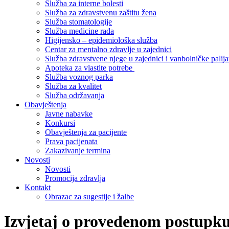
Služba za interne bolesti
Služba za zdravstvenu zaštitu žena
Služba stomatologije
Služba medicine rada
Higijensko – epidemiološka služba
Centar za mentalno zdravlje u zajednici
Služba zdravstvene njege u zajednici i vanbolničke palija
Apoteka za vlastite potrebe
Služba voznog parka
Služba za kvalitet
Služba održavanja
Obavještenja
Javne nabavke
Konkursi
Obavještenja za pacijente
Prava pacijenata
Zakazivanje termina
Novosti
Novosti
Promocija zdravlja
Kontakt
Obrazac za sugestije i žalbe
Izvjetaj o provedenom postupku