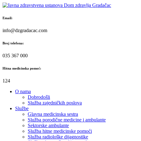
Skip
to
content
Email:
info@dzgradacac.com
Broj telefona:
035 367 000
Hitna medicinska pomoć:
124
O nama
Dobrodošli
Služba zajedničkih poslova
Službe
Glavna medicinska sestra
Služba porodične medicine i ambulante
Sektorske ambulante
Služba hitne medicinske pomoći
Služba radiološke dijagnostike