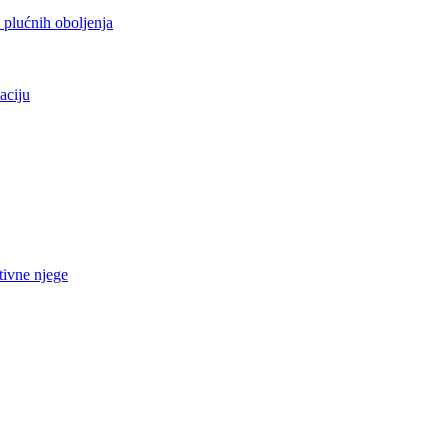
h plućnih oboljenja
aciju
tivne njege