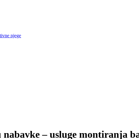
tivne njege
 nabavke – usluge montiranja bal