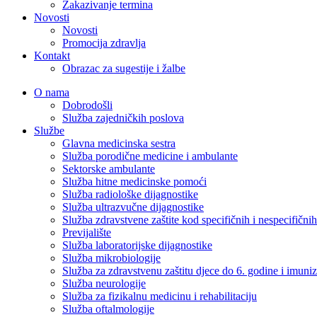
Zakazivanje termina
Novosti
Novosti
Promocija zdravlja
Kontakt
Obrazac za sugestije i žalbe
O nama
Dobrodošli
Služba zajedničkih poslova
Službe
Glavna medicinska sestra
Služba porodične medicine i ambulante
Sektorske ambulante
Služba hitne medicinske pomoći
Služba radiološke dijagnostike
Služba ultrazvučne dijagnostike
Služba zdravstvene zaštite kod specifičnih i nespecifični
Previjalište
Služba laboratorijske dijagnostike
Služba mikrobiologije
Služba za zdravstvenu zaštitu djece do 6. godine i imuniz
Služba neurologije
Služba za fizikalnu medicinu i rehabilitaciju
Služba oftalmologije