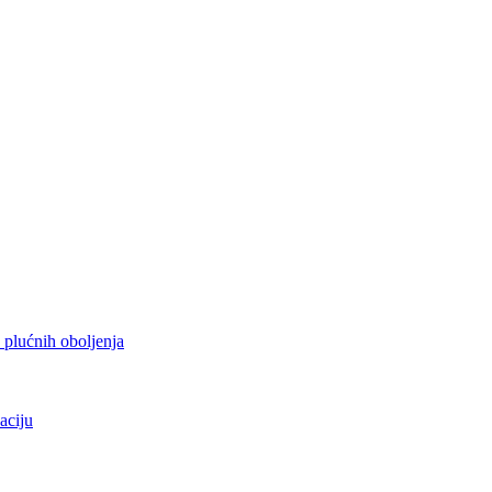
h plućnih oboljenja
aciju