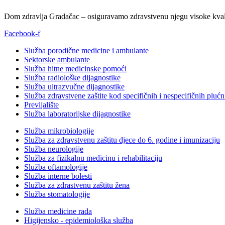
Dom zdravlja Gradačac – osiguravamo zdravstvenu njegu visoke kvali
Facebook-f
Služba porodične medicine i ambulante
Sektorske ambulante
Služba hitne medicinske pomoći
Služba radiološke dijagnostike
Služba ultrazvučne dijagnostike
Služba zdravstvene zaštite kod specifičnih i nespecifičnih plućn
Previjalište
Služba laboratorijske dijagnostike
Služba mikrobiologije
Služba za zdravstvenu zaštitu djece do 6. godine i imunizaciju
Služba neurologije
Služba za fizikalnu medicinu i rehabilitaciju
Služba oftamologije
Služba interne bolesti
Služba za zdrastvenu zaštitu žena
Služba stomatologije
Služba medicine rada
Higijensko - epidemiološka služba