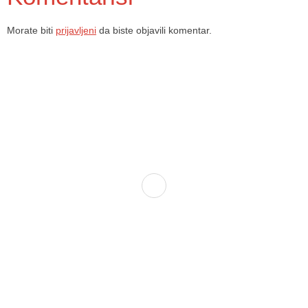
Morate biti
prijavljeni
da biste objavili komentar.
Dom zdravlja Gradačac – osiguravamo zdravstvenu skrb visoke
kvalitete svim našim pacijentima, uz pomoć stručnog medicinskog
osoblja i najnovije medicinske opreme.
Služba porodične medicine i ambulante
Sektorske ambulante
Služba hitne medicinske pomoći
Služba radiološke dijagnostike
Služba ultrazvučne dijagnostike