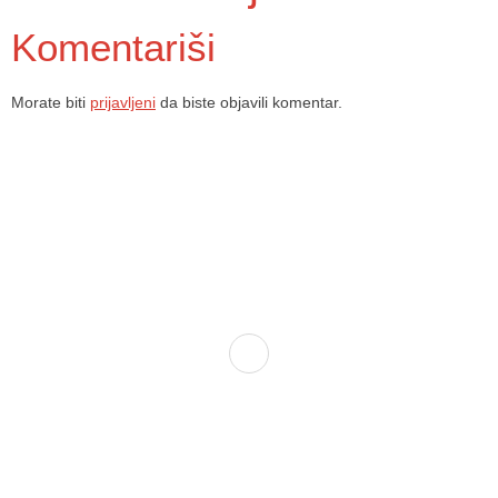
Komentariši
Morate biti
prijavljeni
da biste objavili komentar.
Dom zdravlja Gradačac – osiguravamo zdravstvenu skrb visoke
kvalitete svim našim pacijentima, uz pomoć stručnog medicinskog
osoblja i najnovije medicinske opreme.
Služba porodične medicine i ambulante
Sektorske ambulante
Služba hitne medicinske pomoći