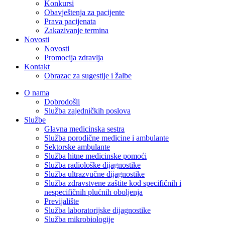
Konkursi
Obavještenja za pacijente
Prava pacijenata
Zakazivanje termina
Novosti
Novosti
Promocija zdravlja
Kontakt
Obrazac za sugestije i žalbe
O nama
Dobrodošli
Služba zajedničkih poslova
Službe
Glavna medicinska sestra
Služba porodične medicine i ambulante
Sektorske ambulante
Služba hitne medicinske pomoći
Služba radiološke dijagnostike
Služba ultrazvučne dijagnostike
Služba zdravstvene zaštite kod specifičnih i
nespecifičnih plućnih oboljenja
Previjalište
Služba laboratorijske dijagnostike
Služba mikrobiologije