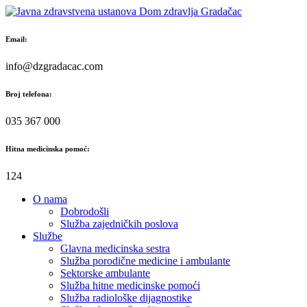
Skip
to
content
Email:
info@dzgradacac.com
Broj telefona:
035 367 000
Hitna medicinska pomoć:
124
O nama
Dobrodošli
Služba zajedničkih poslova
Službe
Glavna medicinska sestra
Služba porodične medicine i ambulante
Sektorske ambulante
Služba hitne medicinske pomoći
Služba radiološke dijagnostike