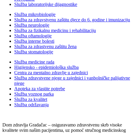
Služba laboratorijske dijagnostike
Služba mikrobiologije
Služba za zdravstvenu zaštitu djece do 6. godine i imunizaciju
Služba neurologije
Služba za fizikalnu medicinu i rehabilitaciju
Služba oftamologije
Služba interne bolesti
Služba za zdrastvenu zaštitu žena
Služba stomatologije
Služba medicine rada
Higijensko - epidemiološka služba
Centra za mentalno zdravlje u zajednici
Služba zdravstvene njege u zajednici i vanbolničke palijativne
njege
Apoteka za vlastite potrebe
Služba voznog parka
Služba za kvalitet
Služba održavanja
Dom zdravlja Gradačac – osiguravamo zdravstvenu skrb visoke
kvalitete svim našim pacijentima, uz pomoć stručnog medicinskog