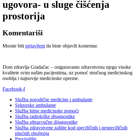
ugovora- u sluge čišćenja
prostorija
Komentariši
Morate biti
prijavljeni
da biste objavili komentar.
Dom zdravlja Gradačac – osiguravamo zdravstvenu njegu visoke
kvalitete svim našim pacijentima, uz pomoć stručnog medicinskog
osoblja i najnovije medicinske opreme.
Facebook-f
Služba porodične medicine i ambulante
Sektorske ambulante
Služba hitne medicinske pomoći
Služba radiološke dijagnostike
Služba ultrazvučne dijagnostike
Služba zdravstvene zaštite kod specifičnih i nespecifičnih
plućnih oboljenja
Previjalište