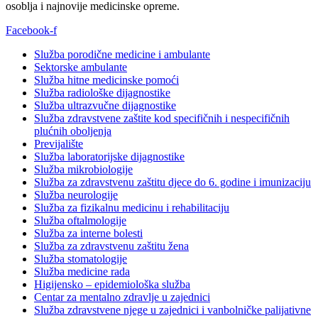
osoblja i najnovije medicinske opreme.
Facebook-f
Služba porodične medicine i ambulante
Sektorske ambulante
Služba hitne medicinske pomoći
Služba radiološke dijagnostike
Služba ultrazvučne dijagnostike
Služba zdravstvene zaštite kod specifičnih i nespecifičnih
plućnih oboljenja
Previjalište
Služba laboratorijske dijagnostike
Služba mikrobiologije
Služba za zdravstvenu zaštitu djece do 6. godine i imunizaciju
Služba neurologije
Služba za fizikalnu medicinu i rehabilitaciju
Služba oftalmologije
Služba za interne bolesti
Služba za zdravstvenu zaštitu žena
Služba stomatologije
Služba medicine rada
Higijensko – epidemiološka služba
Centar za mentalno zdravlje u zajednici
Služba zdravstvene njege u zajednici i vanbolničke palijativne