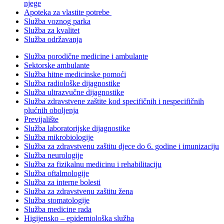
njege
Apoteka za vlastite potrebe
Služba voznog parka
Služba za kvalitet
Služba održavanja
Služba porodične medicine i ambulante
Sektorske ambulante
Služba hitne medicinske pomoći
Služba radiološke dijagnostike
Služba ultrazvučne dijagnostike
Služba zdravstvene zaštite kod specifičnih i nespecifičnih
plućnih oboljenja
Previjalište
Služba laboratorijske dijagnostike
Služba mikrobiologije
Služba za zdravstvenu zaštitu djece do 6. godine i imunizaciju
Služba neurologije
Služba za fizikalnu medicinu i rehabilitaciju
Služba oftalmologije
Služba za interne bolesti
Služba za zdravstvenu zaštitu žena
Služba stomatologije
Služba medicine rada
Higijensko – epidemiološka služba