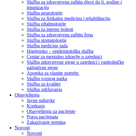
Služba za zdravstvenu zaštitu djece do 6. godine i
imunizaciju
Služba neurologije
Služba za fizikalnu medicinu i rehabilitaciju
Služba oftalmologije
Služba za interne bolesti
Služba za zdravstvenu zaštitu žena
Služba stomatologije
Služba medicine rada
Higijensko – epidemiološka služba
Centar za mentalno zdravlje u zajednici
Služba zdravstvene njege u zajednici i vanbolničke
palijativne njege
Apoteka za vlastite potrebe
Služba voznog parka
Služba za kvalitet
Služba održavanja
Obavještenja
Javne nabavke
Konkursi
Obavještenja za pacijente
Prava pacijenata
Zakazivanje termina
Novosti
Novosti