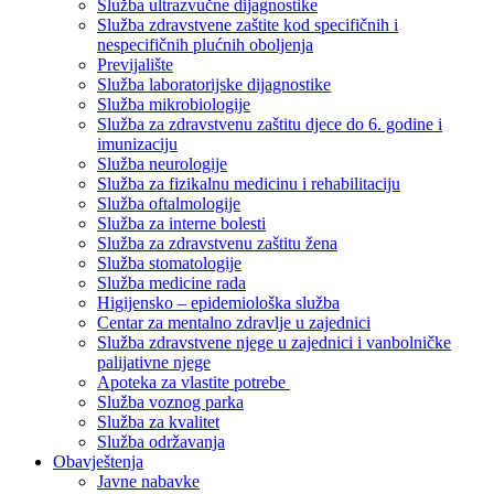
Služba ultrazvučne dijagnostike
Služba zdravstvene zaštite kod specifičnih i
nespecifičnih plućnih oboljenja
Previjalište
Služba laboratorijske dijagnostike
Služba mikrobiologije
Služba za zdravstvenu zaštitu djece do 6. godine i
imunizaciju
Služba neurologije
Služba za fizikalnu medicinu i rehabilitaciju
Služba oftalmologije
Služba za interne bolesti
Služba za zdravstvenu zaštitu žena
Služba stomatologije
Služba medicine rada
Higijensko – epidemiološka služba
Centar za mentalno zdravlje u zajednici
Služba zdravstvene njege u zajednici i vanbolničke
palijativne njege
Apoteka za vlastite potrebe
Služba voznog parka
Služba za kvalitet
Služba održavanja
Obavještenja
Javne nabavke