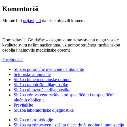
Komentariši
Morate biti
prijavljeni
da biste objavili komentar.
Dom zdravlja Gradačac – osiguravamo zdravstvenu njegu visoke
kvalitete svim našim pacijentima, uz pomoć stručnog medicinskog
osoblja i najnovije medicinske opreme.
Facebook-f
Služba porodične medicine i ambulante
Sektorske ambulante
Služba hitne medicinske pomoći
Služba radiološke dijagnostike
Služba ultrazvučne dijagnostike
Služba zdravstvene zaštite kod specifičnih i nespecifičnih
plućnih oboljenja
Previjalište
Služba laboratorijske dijagnostike
Služba mikrobiologije
Služba za zdravstvenu zaštitu djece do 6. godine i imunizaciju