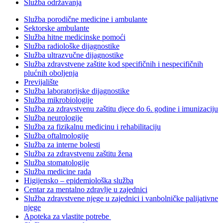
Služba održavanja
Služba porodične medicine i ambulante
Sektorske ambulante
Služba hitne medicinske pomoći
Služba radiološke dijagnostike
Služba ultrazvučne dijagnostike
Služba zdravstvene zaštite kod specifičnih i nespecifičnih
plućnih oboljenja
Previjalište
Služba laboratorijske dijagnostike
Služba mikrobiologije
Služba za zdravstvenu zaštitu djece do 6. godine i imunizaciju
Služba neurologije
Služba za fizikalnu medicinu i rehabilitaciju
Služba oftalmologije
Služba za interne bolesti
Služba za zdravstvenu zaštitu žena
Služba stomatologije
Služba medicine rada
Higijensko – epidemiološka služba
Centar za mentalno zdravlje u zajednici
Služba zdravstvene njege u zajednici i vanbolničke palijativne
njege
Apoteka za vlastite potrebe