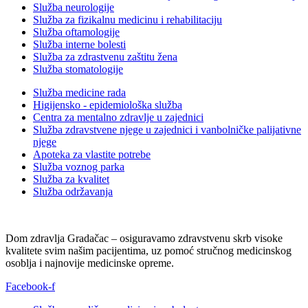
Služba neurologije
Služba za fizikalnu medicinu i rehabilitaciju
Služba oftamologije
Služba interne bolesti
Služba za zdrastvenu zaštitu žena
Služba stomatologije
Služba medicine rada
Higijensko - epidemiološka služba
Centra za mentalno zdravlje u zajednici
Služba zdravstvene njege u zajednici i vanbolničke palijativne
njege
Apoteka za vlastite potrebe
Služba voznog parka
Služba za kvalitet
Služba održavanja
Dom zdravlja Gradačac – osiguravamo zdravstvenu skrb visoke
kvalitete svim našim pacijentima, uz pomoć stručnog medicinskog
osoblja i najnovije medicinske opreme.
Facebook-f