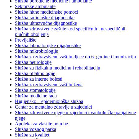
Služba porodične medicine i ambulante
Sektorske ambulante
Služba hitne medicinske pomoći
Služba radiološke dijagnostike
Služba ultrazvučne dijagnostike
Služba zdravstvene zaštite kod specifičnih i nespecifičnih
plućnih oboljenja
Previjalište
Služba laboratorijske dijagnostike
Služba mikrobiologije
Služba za zdravstvenu zaštitu djece do 6. godine i imunizaciju
Služba neurologije
Služba za fizikalnu medicinu i rehabilitaciju
Služba oftalmologije
Služba za interne bolesti
Služba za zdravstvenu zaštitu žena
Služba stomatologije
Služba medicine rada
Higijensko – epidemiološka služba
Centar za mentalno zdravlje u zajednici
Služba zdravstvene njege u zajednici i vanbolničke palijativne
njege
Apoteka za vlastite potrebe
Služba voznog parka
Služba za kvalitet