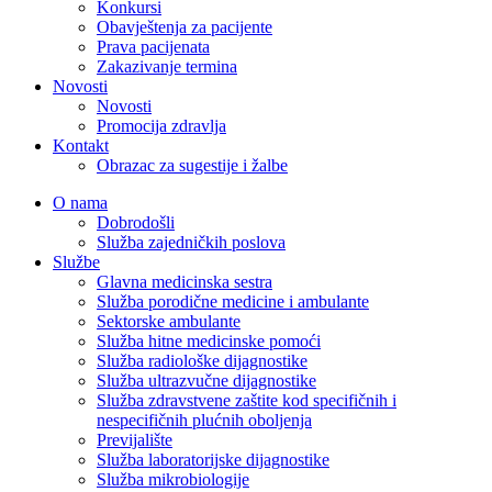
Konkursi
Obavještenja za pacijente
Prava pacijenata
Zakazivanje termina
Novosti
Novosti
Promocija zdravlja
Kontakt
Obrazac za sugestije i žalbe
O nama
Dobrodošli
Služba zajedničkih poslova
Službe
Glavna medicinska sestra
Služba porodične medicine i ambulante
Sektorske ambulante
Služba hitne medicinske pomoći
Služba radiološke dijagnostike
Služba ultrazvučne dijagnostike
Služba zdravstvene zaštite kod specifičnih i
nespecifičnih plućnih oboljenja
Previjalište
Služba laboratorijske dijagnostike
Služba mikrobiologije