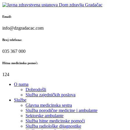
Skip
to
content
Email:
info@dzgradacac.com
Broj telefona:
035 367 000
Hitna medicinska pomoć:
124
O nama
Dobrodošli
Služba zajedničkih poslova
Službe
Glavna medicinska sestra
Služba porodične medicine i ambulante
Sektorske ambulante
Služba hitne medicinske pomoći
Služba radiološke dijagnostike