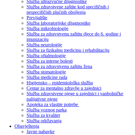
Služba ultrazvučne dijagnostike
Služba zdravstvene zaštite kod specifičnih i
nespecifičnih plućnih oboljenja
Previjalište
Služba laboratorijske dijagnostike
Služba mikrobiologije
Služba za zdravstvenu zaštitu djece do 6. godine i
imunizaciju
Služba neurologije
Služba za fizikalnu medicinu i rehabilitaciju
Služba oftalmologije
Služba za interne bolesti
Služba za zdravstvenu zaštitu žena
Služba stomatologije
Služba medicine rada
Higijensko – epidemiološka služba
Centar za mentalno zdravlje u zajednici
Služba zdravstvene njege u zajednici i vanbolničke
palijativne njege
Apoteka za vlastite potrebe
Služba voznog parka
Služba za kvalitet
Služba održavanja
Obavještenja
Javne nabavke