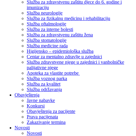
Služba za zdravstvenu zaštitu djece do 6. godine i
imunizaciju
Služba neurologije
Služba za fizikalnu medicinu i rehabilitaciju
Služba oftalmologije
Služba za interne bolesti
Služba za zdravstvenu zaštitu žena
Služba stomatologije
Služba medicine rada
Higijensko – epidemiološka služba
Centar za mentalno zdravlje u zajednici
Služba zdravstvene njege u zajednici i vanbolničke
palijativne njege
Apoteka za vlastite potrebe
Služba voznog parka
Služba za kvalitet
Služba održavanja
Obavještenja
Javne nabavke
Konkursi
Obavještenja za pacijente
Prava pacijenata
Zakazivanje termina
Novosti
Novosti