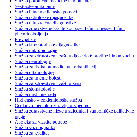
Služba porodične medicine i ambulante
Sektorske ambulante
Služba hitne medicinske pomoći
Služba radiološke dijagnostike
Služba ultrazvučne dijagnostike
Služba zdravstvene zaštite kod specifičnih i nespecifičnih
plućnih oboljenja
Previjalište
Služba laboratorijske dijagnostike
Služba mikrobiologije
Služba za zdravstvenu zaštitu djece do 6. godine i imunizaciju
Služba neurologije
Služba za fizikalnu medicinu i rehabilitaciju
Služba oftalmologije
Služba za interne bolesti
Služba za zdravstvenu zaštitu žena
Služba stomatologije
Služba medicine rada
Higijensko – epidemiološka služba
Centar za mentalno zdravlje u zajednici
Služba zdravstvene njege u zajednici i vanbolničke palijativne
njege
Apoteka za vlastite potrebe
Služba voznog parka
Služba za kvalitet