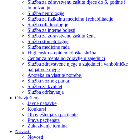
Služba za zdravstvenu zaštitu djece do 6. godine i
imunizaciju
Služba neurologije
Služba za fizikalnu medicinu i rehabilitaciju
Služba oftalmologije
Služba za interne bolesti
Služba za zdravstvenu zaštitu žena
Služba stomatologije
Služba medicine rada
Higijensko – epidemiološka služba
Centar za mentalno zdravlje u zajednici
Služba zdravstvene njege u zajednici i vanbolničke
palijativne njege
Apoteka za vlastite potrebe
Služba voznog parka
Služba za kvalitet
Služba održavanja
Obavještenja
Javne nabavke
Konkursi
Obavještenja za pacijente
Prava pacijenata
Zakazivanje termina
Novosti
Novosti