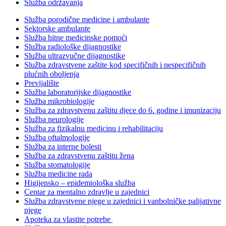
Služba održavanja
Služba porodične medicine i ambulante
Sektorske ambulante
Služba hitne medicinske pomoći
Služba radiološke dijagnostike
Služba ultrazvučne dijagnostike
Služba zdravstvene zaštite kod specifičnih i nespecifičnih
plućnih oboljenja
Previjalište
Služba laboratorijske dijagnostike
Služba mikrobiologije
Služba za zdravstvenu zaštitu djece do 6. godine i imunizaciju
Služba neurologije
Služba za fizikalnu medicinu i rehabilitaciju
Služba oftalmologije
Služba za interne bolesti
Služba za zdravstvenu zaštitu žena
Služba stomatologije
Služba medicine rada
Higijensko – epidemiološka služba
Centar za mentalno zdravlje u zajednici
Služba zdravstvene njege u zajednici i vanbolničke palijativne
njege
Apoteka za vlastite potrebe