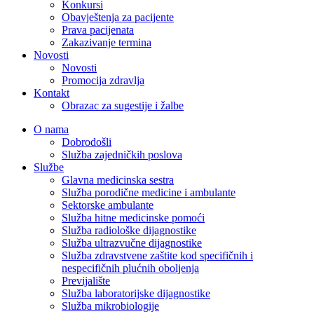
Konkursi
Obavještenja za pacijente
Prava pacijenata
Zakazivanje termina
Novosti
Novosti
Promocija zdravlja
Kontakt
Obrazac za sugestije i žalbe
O nama
Dobrodošli
Služba zajedničkih poslova
Službe
Glavna medicinska sestra
Služba porodične medicine i ambulante
Sektorske ambulante
Služba hitne medicinske pomoći
Služba radiološke dijagnostike
Služba ultrazvučne dijagnostike
Služba zdravstvene zaštite kod specifičnih i
nespecifičnih plućnih oboljenja
Previjalište
Služba laboratorijske dijagnostike
Služba mikrobiologije