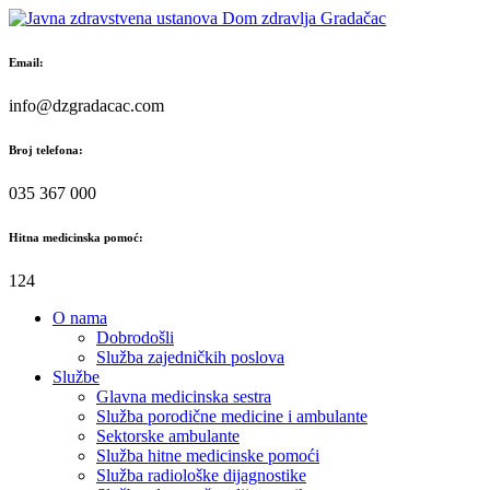
Skip
to
content
Email:
info@dzgradacac.com
Broj telefona:
035 367 000
Hitna medicinska pomoć:
124
O nama
Dobrodošli
Služba zajedničkih poslova
Službe
Glavna medicinska sestra
Služba porodične medicine i ambulante
Sektorske ambulante
Služba hitne medicinske pomoći
Služba radiološke dijagnostike