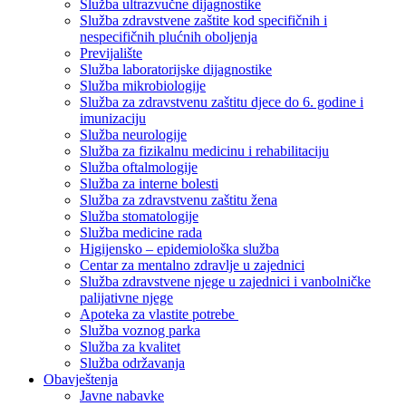
Služba ultrazvučne dijagnostike
Služba zdravstvene zaštite kod specifičnih i
nespecifičnih plućnih oboljenja
Previjalište
Služba laboratorijske dijagnostike
Služba mikrobiologije
Služba za zdravstvenu zaštitu djece do 6. godine i
imunizaciju
Služba neurologije
Služba za fizikalnu medicinu i rehabilitaciju
Služba oftalmologije
Služba za interne bolesti
Služba za zdravstvenu zaštitu žena
Služba stomatologije
Služba medicine rada
Higijensko – epidemiološka služba
Centar za mentalno zdravlje u zajednici
Služba zdravstvene njege u zajednici i vanbolničke
palijativne njege
Apoteka za vlastite potrebe
Služba voznog parka
Služba za kvalitet
Služba održavanja
Obavještenja
Javne nabavke