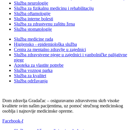
Služba neurologije
Služba za fizikalnu medicinu i rehabilitaciju
Služba oftamologije
Služba interne bolesti
Služba za zdrastvenu zaštitu žena
Služba stomatologije
Služba medicine rada
Higijensko - epidemiološka služba
Centra za mentalno zdravlje u zajednici
Služba zdravstvene njege u zajednici i vanbolničke palijativne
njege
Apoteka za vlastite potrebe
Služba voznog parka
Služba za kvalitet
Služba održavanja
Dom zdravlja Gradačac – osiguravamo zdravstvenu skrb visoke
kvalitete svim našim pacijentima, uz pomoć stručnog medicinskog
osoblja i najnovije medicinske opreme.
Facebook-f