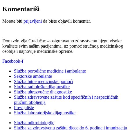
Komentariši
Morate biti
prijavljeni
da biste objavili komentar.
Dom zdravlja Gradačac – osiguravamo zdravstvenu njegu visoke
kvalitete svim našim pacijentima, uz pomoć stručnog medicinskog
osoblja i najnovije medicinske opreme.
Facebook-f
Služba porodične medicine i ambulante
Sektorske ambulante
Služba hitne medicinske pomoći
Služba radiološke dijagnostike
Služba ultrazvučne dijagnostike
Služba zdravstvene zaštite kod specifičnih i nespecifičnih
plućnih oboljenja
Previjalište
Služba laboratorijske dijagnostike
Služba mikrobiologije
Služba za zdravstvenu zaštitu djece do 6. godine i imunizaciju