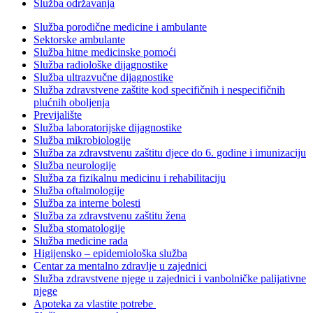
Služba održavanja
Služba porodične medicine i ambulante
Sektorske ambulante
Služba hitne medicinske pomoći
Služba radiološke dijagnostike
Služba ultrazvučne dijagnostike
Služba zdravstvene zaštite kod specifičnih i nespecifičnih
plućnih oboljenja
Previjalište
Služba laboratorijske dijagnostike
Služba mikrobiologije
Služba za zdravstvenu zaštitu djece do 6. godine i imunizaciju
Služba neurologije
Služba za fizikalnu medicinu i rehabilitaciju
Služba oftalmologije
Služba za interne bolesti
Služba za zdravstvenu zaštitu žena
Služba stomatologije
Služba medicine rada
Higijensko – epidemiološka služba
Centar za mentalno zdravlje u zajednici
Služba zdravstvene njege u zajednici i vanbolničke palijativne
njege
Apoteka za vlastite potrebe