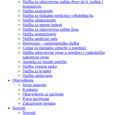
Služba za zdravstvenu zaštitu djece do 6. godine i
imunizaciju
Služba neurologije
Služba za fizikalnu medicinu i rehabilitaciju
Služba oftalmologije
Služba za interne bolesti
Služba za zdravstvenu zaštitu žena
Služba stomatologije
Služba medicine rada
Higijensko – epidemiološka služba
Centar za mentalno zdravlje u zajednici
Služba zdravstvene njege u zajednici i vanbolničke
palijativne njege
Apoteka za vlastite potrebe
Služba voznog parka
Služba za kvalitet
Služba održavanja
Obavještenja
Javne nabavke
Konkursi
Obavještenja za pacijente
Prava pacijenata
Zakazivanje termina
Novosti
Novosti