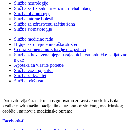
Služba neurologije
Služba za fizikalnu medicinu i rehabilitaciju
Služba oftamologije
Služba interne bolesti
Služba za zdrastvenu zaštitu žena
Služba stomatologije
Služba medicine rada
Higijensko - epidemiološka služba
Centra za mentalno zdravlje u zajednici
Služba zdravstvene njege u zajednici i vanbolničke palijativne
njege
Apoteka za vlastite potrebe
Služba voznog parka
Služba za kvalitet
Služba održavanja
Dom zdravlja Gradačac – osiguravamo zdravstvenu skrb visoke
kvalitete svim našim pacijentima, uz pomoć stručnog medicinskog
osoblja i najnovije medicinske opreme.
Facebook-f