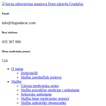
Skip
to
content
Email:
info@dzgradacac.com
Broj telefona:
035 367 000
Hitna medicinska pomoć:
124
O nama
Dobrodošli
Služba zajedničkih poslova
Službe
Glavna medicinska sestra
Služba porodične medicine i ambulante
Sektorske ambulante
Služba hitne medicinske pomoći
Služba radiološke dijagnostike