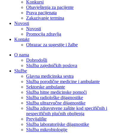
Konkursi
Obavještenja za pacijente
Prava pacijenata
Zakazivanje termina
Novosti
Novosti
Promocija zdravlja
Kontakt
Obrazac za sugestije i žalbe
O nama
Dobrodošli
Služba zajedničkih poslova
Službe
Glavna medicinska sestra
Služba porodične medicine i ambulante
Sektorske ambulante
Služba hitne medicinske pomoći
Služba radiološke dijagnostike
Služba ultrazvučne dijagnostike
Služba zdravstvene zaštite kod specifičnih i
nespecifičnih plućnih oboljenja
Previjalište
Služba laboratorijske dijagnostike
Služba mikrobiologije