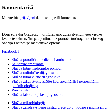
Komentariši
Morate biti
prijavljeni
da biste objavili komentar.
Dom zdravlja Gradačac – osiguravamo zdravstvenu njegu visoke
kvalitete svim našim pacijentima, uz pomoć stručnog medicinskog
osoblja i najnovije medicinske opreme.
Facebook-f
Služba porodične medicine i ambulante
Sektorske ambulante
Služba hitne medicinske pomoći
Služba radiološke dijagnostike
Služba ultrazvučne dijagnostike
Služba zdravstvene zaštite kod specifičnih i nespecifičnih
plućnih oboljenja
Previjalište
Služba laboratorijske dijagnostike
Služba mikrobiologije
Služba za zdravstvenu zaštitu djece do 6. godine i imunizaciju