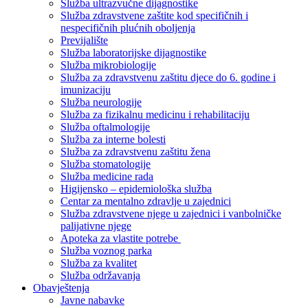
Služba ultrazvučne dijagnostike
Služba zdravstvene zaštite kod specifičnih i
nespecifičnih plućnih oboljenja
Previjalište
Služba laboratorijske dijagnostike
Služba mikrobiologije
Služba za zdravstvenu zaštitu djece do 6. godine i
imunizaciju
Služba neurologije
Služba za fizikalnu medicinu i rehabilitaciju
Služba oftalmologije
Služba za interne bolesti
Služba za zdravstvenu zaštitu žena
Služba stomatologije
Služba medicine rada
Higijensko – epidemiološka služba
Centar za mentalno zdravlje u zajednici
Služba zdravstvene njege u zajednici i vanbolničke
palijativne njege
Apoteka za vlastite potrebe
Služba voznog parka
Služba za kvalitet
Služba održavanja
Obavještenja
Javne nabavke