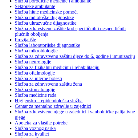
Služba porodične medicine i ambulante
Sektorske ambulante
Služba hitne medicinske pomoći
Služba radiološke dijagnostike
Služba ultrazvučne dijagnostike
Služba zdravstvene zaštite kod specifičnih i nespecifičnih
plućnih oboljenja
Previjalište
Služba laboratorijske dijagnostike
Služba mikrobiologije
Služba za zdravstvenu zaštitu djece do 6. godine i imunizaciju
Služba neurologije
Služba za fizikalnu medicinu i rehabilitaciju
Služba oftalmologije
Služba za interne bolesti
Služba za zdravstvenu zaštitu žena
Služba stomatologije
Služba medicine rada
Higijensko – epidemiološka služba
Centar za mentalno zdravlje u zajednici
Služba zdravstvene njege u zajednici i vanbolničke palijativne
njege
Apoteka za vlastite potrebe
Služba voznog parka
Služba za kvalitet