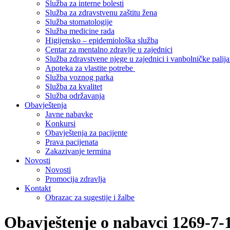
Služba za interne bolesti
Služba za zdravstvenu zaštitu žena
Služba stomatologije
Služba medicine rada
Higijensko – epidemiološka služba
Centar za mentalno zdravlje u zajednici
Služba zdravstvene njege u zajednici i vanbolničke palija
Apoteka za vlastite potrebe
Služba voznog parka
Služba za kvalitet
Služba održavanja
Obavještenja
Javne nabavke
Konkursi
Obavještenja za pacijente
Prava pacijenata
Zakazivanje termina
Novosti
Novosti
Promocija zdravlja
Kontakt
Obrazac za sugestije i žalbe
Obavještenje o nabavci 1269-7-