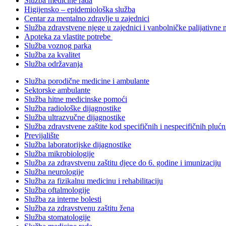
Služba medicine rada
Higijensko – epidemiološka služba
Centar za mentalno zdravlje u zajednici
Služba zdravstvene njege u zajednici i vanbolničke palijativne 
Apoteka za vlastite potrebe
Služba voznog parka
Služba za kvalitet
Služba održavanja
Služba porodične medicine i ambulante
Sektorske ambulante
Služba hitne medicinske pomoći
Služba radiološke dijagnostike
Služba ultrazvučne dijagnostike
Služba zdravstvene zaštite kod specifičnih i nespecifičnih plućn
Previjalište
Služba laboratorijske dijagnostike
Služba mikrobiologije
Služba za zdravstvenu zaštitu djece do 6. godine i imunizaciju
Služba neurologije
Služba za fizikalnu medicinu i rehabilitaciju
Služba oftalmologije
Služba za interne bolesti
Služba za zdravstvenu zaštitu žena
Služba stomatologije