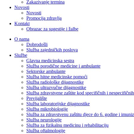
Zakazivanje termina
Novosti
Novosti
Promocija zdravlja
Kontakt
Obrazac za sugestije i žalbe
O nama
Dobrodošli
Služba zajedničkih poslova
Službe
Glavna medicinska sestra
Služba porodične medicine i ambulante
Sektorske ambulante
Služba hitne medicinske pomoći
Služba radiološke dijagnostike
Služba ultrazvučne dijagnostike
Služba zdravstvene zaštite kod specifičnih i nespecifični
Previjalište
Služba laboratorijske dijagnostike
Služba mikrobiologije
Služba za zdravstvenu zaštitu djece do 6. godine i imuniz
Služba neurologije
Služba za fizikalnu medicinu i rehabilitaciju
Služba oftalmologije