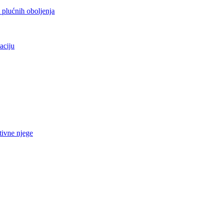
h plućnih oboljenja
aciju
tivne njege