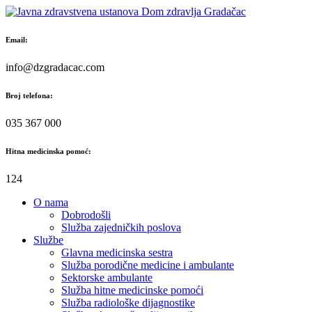
Skip
to
content
Email:
info@dzgradacac.com
Broj telefona:
035 367 000
Hitna medicinska pomoć:
124
O nama
Dobrodošli
Služba zajedničkih poslova
Službe
Glavna medicinska sestra
Služba porodične medicine i ambulante
Sektorske ambulante
Služba hitne medicinske pomoći
Služba radiološke dijagnostike