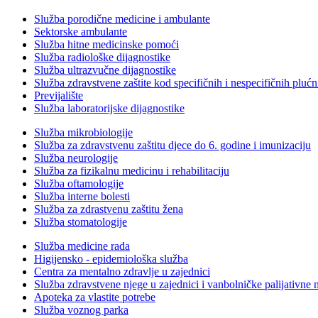
Služba porodične medicine i ambulante
Sektorske ambulante
Služba hitne medicinske pomoći
Služba radiološke dijagnostike
Služba ultrazvučne dijagnostike
Služba zdravstvene zaštite kod specifičnih i nespecifičnih plućn
Previjalište
Služba laboratorijske dijagnostike
Služba mikrobiologije
Služba za zdravstvenu zaštitu djece do 6. godine i imunizaciju
Služba neurologije
Služba za fizikalnu medicinu i rehabilitaciju
Služba oftamologije
Služba interne bolesti
Služba za zdrastvenu zaštitu žena
Služba stomatologije
Služba medicine rada
Higijensko - epidemiološka služba
Centra za mentalno zdravlje u zajednici
Služba zdravstvene njege u zajednici i vanbolničke palijativne 
Apoteka za vlastite potrebe
Služba voznog parka