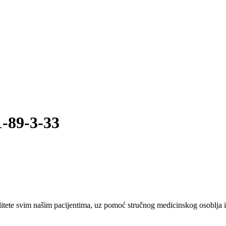
1-89-3-33
tete svim našim pacijentima, uz pomoć stručnog medicinskog osoblja i