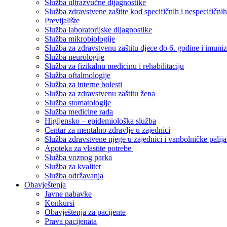
Služba ultrazvučne dijagnostike
Služba zdravstvene zaštite kod specifičnih i nespecifični
Previjalište
Služba laboratorijske dijagnostike
Služba mikrobiologije
Služba za zdravstvenu zaštitu djece do 6. godine i imuniz
Služba neurologije
Služba za fizikalnu medicinu i rehabilitaciju
Služba oftalmologije
Služba za interne bolesti
Služba za zdravstvenu zaštitu žena
Služba stomatologije
Služba medicine rada
Higijensko – epidemiološka služba
Centar za mentalno zdravlje u zajednici
Služba zdravstvene njege u zajednici i vanbolničke palija
Apoteka za vlastite potrebe
Služba voznog parka
Služba za kvalitet
Služba održavanja
Obavještenja
Javne nabavke
Konkursi
Obavještenja za pacijente
Prava pacijenata