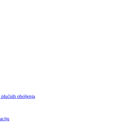
h plućnih oboljenja
aciju