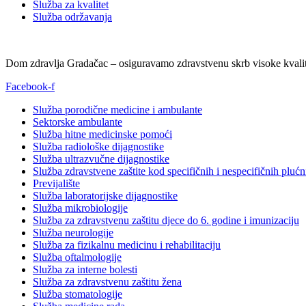
Služba za kvalitet
Služba održavanja
Dom zdravlja Gradačac – osiguravamo zdravstvenu skrb visoke kvalit
Facebook-f
Služba porodične medicine i ambulante
Sektorske ambulante
Služba hitne medicinske pomoći
Služba radiološke dijagnostike
Služba ultrazvučne dijagnostike
Služba zdravstvene zaštite kod specifičnih i nespecifičnih plućn
Previjalište
Služba laboratorijske dijagnostike
Služba mikrobiologije
Služba za zdravstvenu zaštitu djece do 6. godine i imunizaciju
Služba neurologije
Služba za fizikalnu medicinu i rehabilitaciju
Služba oftalmologije
Služba za interne bolesti
Služba za zdravstvenu zaštitu žena
Služba stomatologije