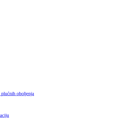
h plućnih oboljenja
aciju