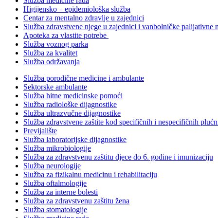
Služba medicine rada
Higijensko – epidemiološka služba
Centar za mentalno zdravlje u zajednici
Služba zdravstvene njege u zajednici i vanbolničke palijativne 
Apoteka za vlastite potrebe
Služba voznog parka
Služba za kvalitet
Služba održavanja
Služba porodične medicine i ambulante
Sektorske ambulante
Služba hitne medicinske pomoći
Služba radiološke dijagnostike
Služba ultrazvučne dijagnostike
Služba zdravstvene zaštite kod specifičnih i nespecifičnih plućn
Previjalište
Služba laboratorijske dijagnostike
Služba mikrobiologije
Služba za zdravstvenu zaštitu djece do 6. godine i imunizaciju
Služba neurologije
Služba za fizikalnu medicinu i rehabilitaciju
Služba oftalmologije
Služba za interne bolesti
Služba za zdravstvenu zaštitu žena
Služba stomatologije