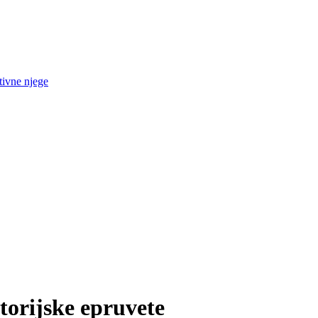
tivne njege
torijske epruvete