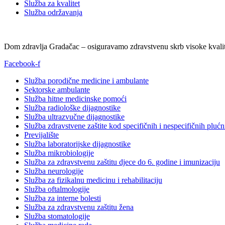
Služba za kvalitet
Služba održavanja
Dom zdravlja Gradačac – osiguravamo zdravstvenu skrb visoke kvalit
Facebook-f
Služba porodične medicine i ambulante
Sektorske ambulante
Služba hitne medicinske pomoći
Služba radiološke dijagnostike
Služba ultrazvučne dijagnostike
Služba zdravstvene zaštite kod specifičnih i nespecifičnih plućn
Previjalište
Služba laboratorijske dijagnostike
Služba mikrobiologije
Služba za zdravstvenu zaštitu djece do 6. godine i imunizaciju
Služba neurologije
Služba za fizikalnu medicinu i rehabilitaciju
Služba oftalmologije
Služba za interne bolesti
Služba za zdravstvenu zaštitu žena
Služba stomatologije