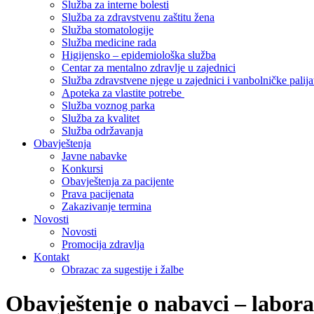
Služba za interne bolesti
Služba za zdravstvenu zaštitu žena
Služba stomatologije
Služba medicine rada
Higijensko – epidemiološka služba
Centar za mentalno zdravlje u zajednici
Služba zdravstvene njege u zajednici i vanbolničke palija
Apoteka za vlastite potrebe
Služba voznog parka
Služba za kvalitet
Služba održavanja
Obavještenja
Javne nabavke
Konkursi
Obavještenja za pacijente
Prava pacijenata
Zakazivanje termina
Novosti
Novosti
Promocija zdravlja
Kontakt
Obrazac za sugestije i žalbe
Obavještenje o nabavci – labora