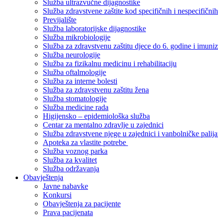
Služba ultrazvučne dijagnostike
Služba zdravstvene zaštite kod specifičnih i nespecifični
Previjalište
Služba laboratorijske dijagnostike
Služba mikrobiologije
Služba za zdravstvenu zaštitu djece do 6. godine i imuniz
Služba neurologije
Služba za fizikalnu medicinu i rehabilitaciju
Služba oftalmologije
Služba za interne bolesti
Služba za zdravstvenu zaštitu žena
Služba stomatologije
Služba medicine rada
Higijensko – epidemiološka služba
Centar za mentalno zdravlje u zajednici
Služba zdravstvene njege u zajednici i vanbolničke palija
Apoteka za vlastite potrebe
Služba voznog parka
Služba za kvalitet
Služba održavanja
Obavještenja
Javne nabavke
Konkursi
Obavještenja za pacijente
Prava pacijenata