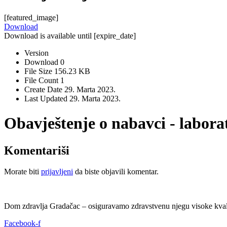
[featured_image]
Download
Download is available until [expire_date]
Version
Download
0
File Size
156.23 KB
File Count
1
Create Date
29. Marta 2023.
Last Updated
29. Marta 2023.
Obavještenje o nabavci - labora
Komentariši
Morate biti
prijavljeni
da biste objavili komentar.
Dom zdravlja Gradačac – osiguravamo zdravstvenu njegu visoke kvali
Facebook-f