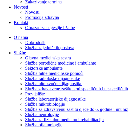
Zakazivanje termina
Novosti
Novosti
Promocija zdravlja
Kontakt
Obrazac za sugestije i žalbe
O nama
Dobrodošli
Služba zajedničkih poslova
Službe
Glavna medicinska sestra
Služba porodične medicine i ambulante
Sektorske ambulante
Služba hitne medicinske pomoći
Služba radiološke dijagnostike
Služba ultrazvučne dijagnostike
Služba zdravstvene zaštite kod specifičnih i nespecifični
Previjalište
Služba laboratorijske dijagnostike
Služba mikrobiologije
Služba za zdravstvenu zaštitu djece do 6. godine i imuniz
Služba neurologije
Služba za fizikalnu medicinu i rehabilitaciju
Služba oftalmologije