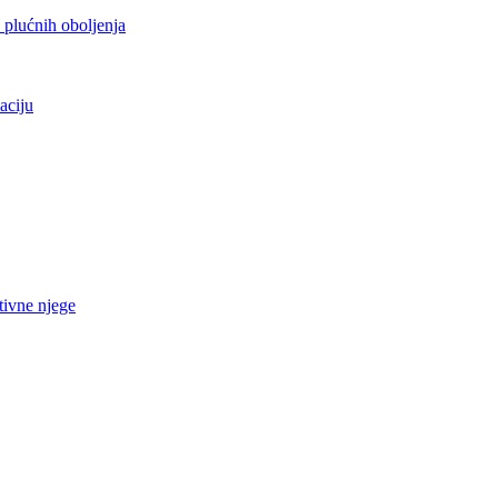
h plućnih oboljenja
aciju
tivne njege