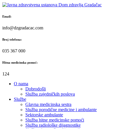
Skip
to
content
Email:
info@dzgradacac.com
Broj telefona:
035 367 000
Hitna medicinska pomoć:
124
O nama
Dobrodošli
Služba zajedničkih poslova
Službe
Glavna medicinska sestra
Služba porodične medicine i ambulante
Sektorske ambulante
Služba hitne medicinske pomoći
Služba radiološke dijagnostike