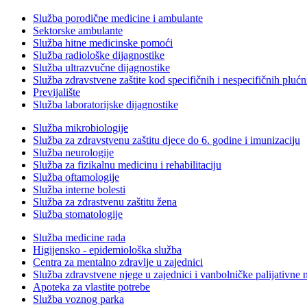
Služba porodične medicine i ambulante
Sektorske ambulante
Služba hitne medicinske pomoći
Služba radiološke dijagnostike
Služba ultrazvučne dijagnostike
Služba zdravstvene zaštite kod specifičnih i nespecifičnih plućn
Previjalište
Služba laboratorijske dijagnostike
Služba mikrobiologije
Služba za zdravstvenu zaštitu djece do 6. godine i imunizaciju
Služba neurologije
Služba za fizikalnu medicinu i rehabilitaciju
Služba oftamologije
Služba interne bolesti
Služba za zdrastvenu zaštitu žena
Služba stomatologije
Služba medicine rada
Higijensko - epidemiološka služba
Centra za mentalno zdravlje u zajednici
Služba zdravstvene njege u zajednici i vanbolničke palijativne 
Apoteka za vlastite potrebe
Služba voznog parka