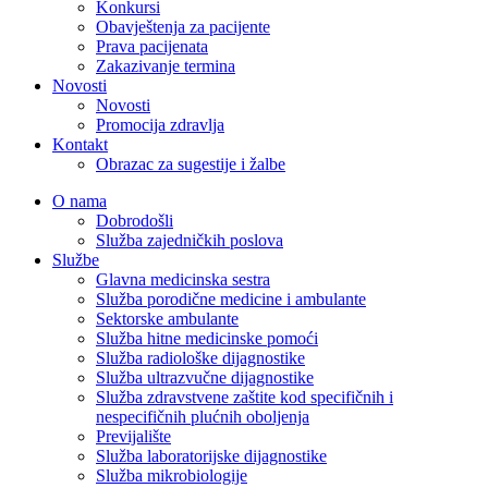
Konkursi
Obavještenja za pacijente
Prava pacijenata
Zakazivanje termina
Novosti
Novosti
Promocija zdravlja
Kontakt
Obrazac za sugestije i žalbe
O nama
Dobrodošli
Služba zajedničkih poslova
Službe
Glavna medicinska sestra
Služba porodične medicine i ambulante
Sektorske ambulante
Služba hitne medicinske pomoći
Služba radiološke dijagnostike
Služba ultrazvučne dijagnostike
Služba zdravstvene zaštite kod specifičnih i
nespecifičnih plućnih oboljenja
Previjalište
Služba laboratorijske dijagnostike
Služba mikrobiologije