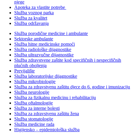
njege
Apoteka za vlastite potrebe
Služba voznog parka
Služba za kvalitet
Služba održavanja
Služba porodične medicine i ambulante
Sektorske ambulante
Služba hitne medicinske pomoći
Služba radiološke dijagnostike
Služba ultrazvučne dijagnostike
Služba zdravstvene zaštite kod specifičnih i nespecifičnih
plućnih oboljenja
Previjalište
Služba laboratorijske dijagnostike
Služba mikrobiologije
Služba za zdravstvenu zaštitu djece do 6. godine i imunizaciju
Služba neurologije
Služba za fizikalnu medicinu i rehabilitaciju
Služba oftalmologije
Služba za interne bolesti
Služba za zdravstvenu zaštitu žena
Služba stomatologije
Služba medicine rada
Higijensko – epidemiološka služba