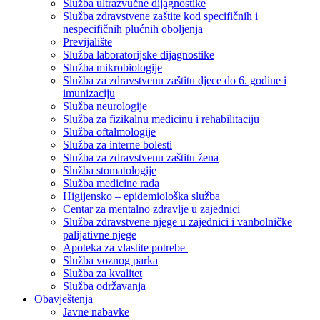
Služba ultrazvučne dijagnostike
Služba zdravstvene zaštite kod specifičnih i
nespecifičnih plućnih oboljenja
Previjalište
Služba laboratorijske dijagnostike
Služba mikrobiologije
Služba za zdravstvenu zaštitu djece do 6. godine i
imunizaciju
Služba neurologije
Služba za fizikalnu medicinu i rehabilitaciju
Služba oftalmologije
Služba za interne bolesti
Služba za zdravstvenu zaštitu žena
Služba stomatologije
Služba medicine rada
Higijensko – epidemiološka služba
Centar za mentalno zdravlje u zajednici
Služba zdravstvene njege u zajednici i vanbolničke
palijativne njege
Apoteka za vlastite potrebe
Služba voznog parka
Služba za kvalitet
Služba održavanja
Obavještenja
Javne nabavke