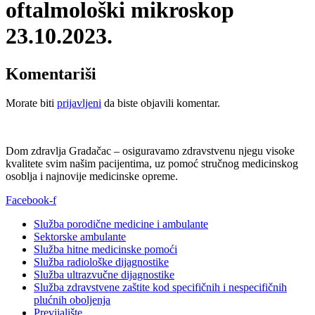
oftalmološki mikroskop
23.10.2023.
Komentariši
Morate biti
prijavljeni
da biste objavili komentar.
Dom zdravlja Gradačac – osiguravamo zdravstvenu njegu visoke
kvalitete svim našim pacijentima, uz pomoć stručnog medicinskog
osoblja i najnovije medicinske opreme.
Facebook-f
Služba porodične medicine i ambulante
Sektorske ambulante
Služba hitne medicinske pomoći
Služba radiološke dijagnostike
Služba ultrazvučne dijagnostike
Služba zdravstvene zaštite kod specifičnih i nespecifičnih
plućnih oboljenja
Previjalište