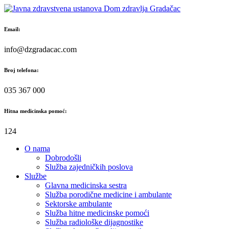
Skip
to
content
Email:
info@dzgradacac.com
Broj telefona:
035 367 000
Hitna medicinska pomoć:
124
O nama
Dobrodošli
Služba zajedničkih poslova
Službe
Glavna medicinska sestra
Služba porodične medicine i ambulante
Sektorske ambulante
Služba hitne medicinske pomoći
Služba radiološke dijagnostike