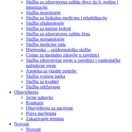
Služba za zdravstvenu zaštitu djece do 6. godine i
imunizaciju
Služba neurologije
Služba za fizikalnu medicinu i rehabilitaciju
Služba oftalmologije
Služba za interne bolesti
Služba za zdravstvenu zaštitu žena
Služba stomatologije
Služba medicine rada
Higijensko – epidemiološka služba
Centar za mentalno zdravlje u zajednici
Služba zdravstvene njege u zajednici i vanbolničke
palijativne njege
Apoteka za vlastite potrebe
Služba voznog parka
Služba za kvalitet
Služba održavanja
Obavještenja
Javne nabavke
Konkursi
Obavještenja za pacijente
Prava pacijenata
Zakazivanje termina
Novosti
Novosti