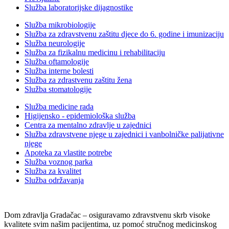
Služba laboratorijske dijagnostike
Služba mikrobiologije
Služba za zdravstvenu zaštitu djece do 6. godine i imunizaciju
Služba neurologije
Služba za fizikalnu medicinu i rehabilitaciju
Služba oftamologije
Služba interne bolesti
Služba za zdrastvenu zaštitu žena
Služba stomatologije
Služba medicine rada
Higijensko - epidemiološka služba
Centra za mentalno zdravlje u zajednici
Služba zdravstvene njege u zajednici i vanbolničke palijativne
njege
Apoteka za vlastite potrebe
Služba voznog parka
Služba za kvalitet
Služba održavanja
Dom zdravlja Gradačac – osiguravamo zdravstvenu skrb visoke
kvalitete svim našim pacijentima, uz pomoć stručnog medicinskog