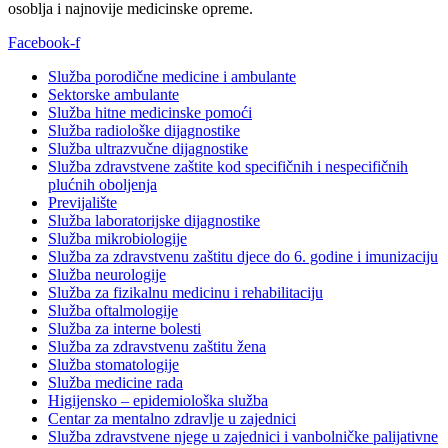
osoblja i najnovije medicinske opreme.
Facebook-f
Služba porodične medicine i ambulante
Sektorske ambulante
Služba hitne medicinske pomoći
Služba radiološke dijagnostike
Služba ultrazvučne dijagnostike
Služba zdravstvene zaštite kod specifičnih i nespecifičnih
plućnih oboljenja
Previjalište
Služba laboratorijske dijagnostike
Služba mikrobiologije
Služba za zdravstvenu zaštitu djece do 6. godine i imunizaciju
Služba neurologije
Služba za fizikalnu medicinu i rehabilitaciju
Služba oftalmologije
Služba za interne bolesti
Služba za zdravstvenu zaštitu žena
Služba stomatologije
Služba medicine rada
Higijensko – epidemiološka služba
Centar za mentalno zdravlje u zajednici
Služba zdravstvene njege u zajednici i vanbolničke palijativne