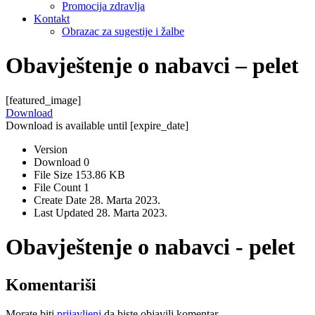
Promocija zdravlja
Kontakt
Obrazac za sugestije i žalbe
Obavještenje o nabavci – pelet
[featured_image]
Download
Download is available until [expire_date]
Version
Download
0
File Size
153.86 KB
File Count
1
Create Date
28. Marta 2023.
Last Updated
28. Marta 2023.
Obavještenje o nabavci - pelet
Komentariši
Morate biti
prijavljeni
da biste objavili komentar.