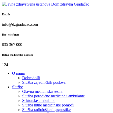
Skip
to
content
Email:
info@dzgradacac.com
Broj telefona:
035 367 000
Hitna medicinska pomoć:
124
O nama
Dobrodošli
Služba zajedničkih poslova
Službe
Glavna medicinska sestra
Služba porodične medicine i ambulante
Sektorske ambulante
Služba hitne medicinske pomoći
Služba radiološke dijagnostike