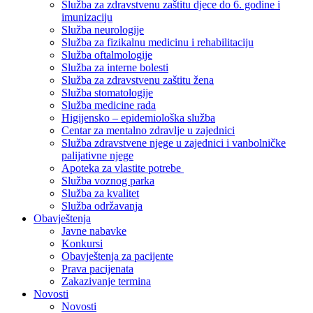
Služba za zdravstvenu zaštitu djece do 6. godine i
imunizaciju
Služba neurologije
Služba za fizikalnu medicinu i rehabilitaciju
Služba oftalmologije
Služba za interne bolesti
Služba za zdravstvenu zaštitu žena
Služba stomatologije
Služba medicine rada
Higijensko – epidemiološka služba
Centar za mentalno zdravlje u zajednici
Služba zdravstvene njege u zajednici i vanbolničke
palijativne njege
Apoteka za vlastite potrebe
Služba voznog parka
Služba za kvalitet
Služba održavanja
Obavještenja
Javne nabavke
Konkursi
Obavještenja za pacijente
Prava pacijenata
Zakazivanje termina
Novosti
Novosti