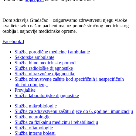
Dom zdravlja Gradačac – osiguravamo zdravstvenu njegu visoke
kvalitete svim našim pacijentima, uz pomoć stručnog medicinskog
osoblja i najnovije medicinske opreme.
Facebook-f
Služba porodične medicine i ambulante
Sektorske ambulante
Služba hitne medicinske pomoći
Služba radiološke dijagnostike
Služba ultrazvučne dijagnostike
Služba zdravstvene zaštite kod specifičnih i nespecifičnih
plućnih oboljenja
Previjalište
Služba laboratorijske dijagnostike
Služba mikrobiologije
Služba za zdravstvenu zaštitu djece do 6. godine i imunizaciju
Služba neurologije
Služba za fizikalnu medicinu i rehabilitaciju
Služba oftamologije
Služba interne bolesti