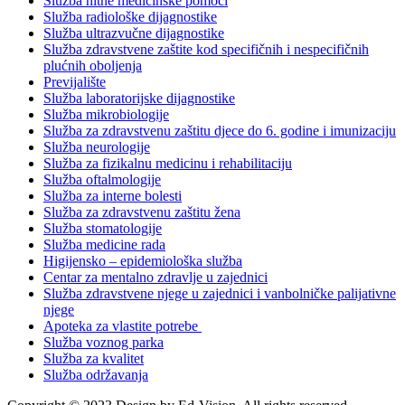
Služba hitne medicinske pomoći
Služba radiološke dijagnostike
Služba ultrazvučne dijagnostike
Služba zdravstvene zaštite kod specifičnih i nespecifičnih
plućnih oboljenja
Previjalište
Služba laboratorijske dijagnostike
Služba mikrobiologije
Služba za zdravstvenu zaštitu djece do 6. godine i imunizaciju
Služba neurologije
Služba za fizikalnu medicinu i rehabilitaciju
Služba oftalmologije
Služba za interne bolesti
Služba za zdravstvenu zaštitu žena
Služba stomatologije
Služba medicine rada
Higijensko – epidemiološka služba
Centar za mentalno zdravlje u zajednici
Služba zdravstvene njege u zajednici i vanbolničke palijativne
njege
Apoteka za vlastite potrebe
Služba voznog parka
Služba za kvalitet
Služba održavanja