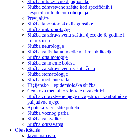
Služba ultrazvučne dijagnostike
Služba zdravstvene zaštite kod specifičnih i
nespecifičnih plućnih oboljenja
Previjalište
Služba laboratorijske dijagnostike
Služba mikrobiologije
Služba za zdravstvenu zaštitu djece do 6. godine i
imunizaciju
Služba neurologije
Služba za fizikalnu medicinu i rehabilitaciju
Služba oftalmologije
Služba za interne bolesti
Služba za zdravstvenu zaštitu žena
Služba stomatologije
Služba medicine rada
Higijensko – epidemiološka služba
Centar za mentalno zdravlje u zajednici
Služba zdravstvene njege u zajednici i vanbolničke
palijativne njege
Apoteka za vlastite potrebe
Služba voznog parka
Služba za kvalitet
Služba održavanja
Obavještenja
Javne nabavke