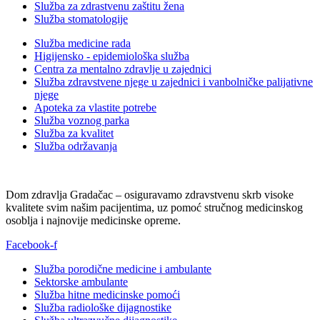
Služba za zdrastvenu zaštitu žena
Služba stomatologije
Služba medicine rada
Higijensko - epidemiološka služba
Centra za mentalno zdravlje u zajednici
Služba zdravstvene njege u zajednici i vanbolničke palijativne
njege
Apoteka za vlastite potrebe
Služba voznog parka
Služba za kvalitet
Služba održavanja
Dom zdravlja Gradačac – osiguravamo zdravstvenu skrb visoke
kvalitete svim našim pacijentima, uz pomoć stručnog medicinskog
osoblja i najnovije medicinske opreme.
Facebook-f
Služba porodične medicine i ambulante
Sektorske ambulante
Služba hitne medicinske pomoći
Služba radiološke dijagnostike