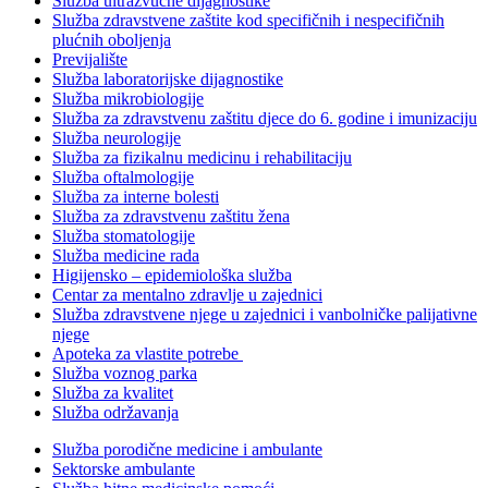
Služba ultrazvučne dijagnostike
Služba zdravstvene zaštite kod specifičnih i nespecifičnih
plućnih oboljenja
Previjalište
Služba laboratorijske dijagnostike
Služba mikrobiologije
Služba za zdravstvenu zaštitu djece do 6. godine i imunizaciju
Služba neurologije
Služba za fizikalnu medicinu i rehabilitaciju
Služba oftalmologije
Služba za interne bolesti
Služba za zdravstvenu zaštitu žena
Služba stomatologije
Služba medicine rada
Higijensko – epidemiološka služba
Centar za mentalno zdravlje u zajednici
Služba zdravstvene njege u zajednici i vanbolničke palijativne
njege
Apoteka za vlastite potrebe
Služba voznog parka
Služba za kvalitet
Služba održavanja
Služba porodične medicine i ambulante
Sektorske ambulante