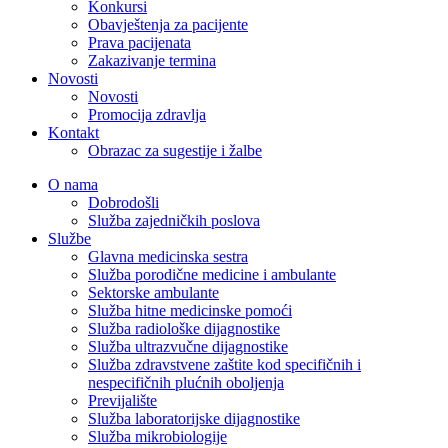
Konkursi
Obavještenja za pacijente
Prava pacijenata
Zakazivanje termina
Novosti
Novosti
Promocija zdravlja
Kontakt
Obrazac za sugestije i žalbe
O nama
Dobrodošli
Služba zajedničkih poslova
Službe
Glavna medicinska sestra
Služba porodične medicine i ambulante
Sektorske ambulante
Služba hitne medicinske pomoći
Služba radiološke dijagnostike
Služba ultrazvučne dijagnostike
Služba zdravstvene zaštite kod specifičnih i
nespecifičnih plućnih oboljenja
Previjalište
Služba laboratorijske dijagnostike
Služba mikrobiologije