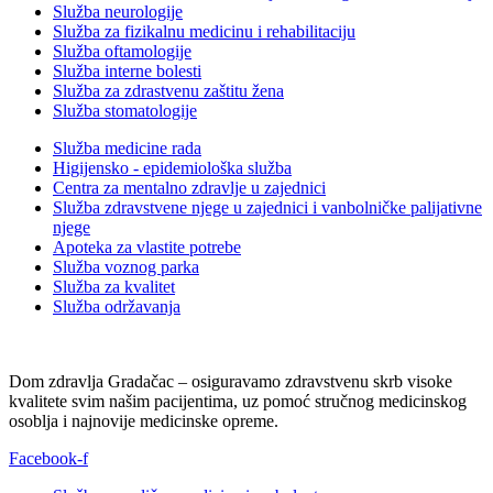
Služba neurologije
Služba za fizikalnu medicinu i rehabilitaciju
Služba oftamologije
Služba interne bolesti
Služba za zdrastvenu zaštitu žena
Služba stomatologije
Služba medicine rada
Higijensko - epidemiološka služba
Centra za mentalno zdravlje u zajednici
Služba zdravstvene njege u zajednici i vanbolničke palijativne
njege
Apoteka za vlastite potrebe
Služba voznog parka
Služba za kvalitet
Služba održavanja
Dom zdravlja Gradačac – osiguravamo zdravstvenu skrb visoke
kvalitete svim našim pacijentima, uz pomoć stručnog medicinskog
osoblja i najnovije medicinske opreme.
Facebook-f