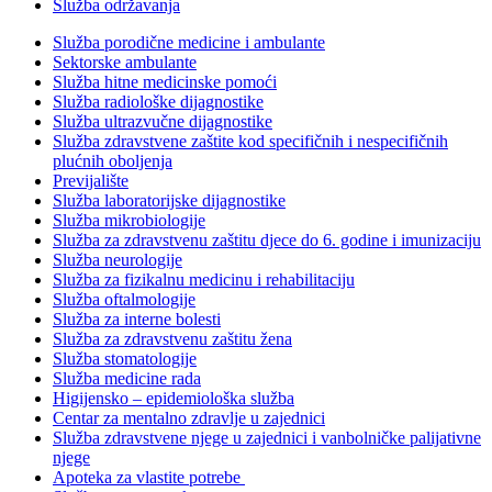
Služba održavanja
Služba porodične medicine i ambulante
Sektorske ambulante
Služba hitne medicinske pomoći
Služba radiološke dijagnostike
Služba ultrazvučne dijagnostike
Služba zdravstvene zaštite kod specifičnih i nespecifičnih
plućnih oboljenja
Previjalište
Služba laboratorijske dijagnostike
Služba mikrobiologije
Služba za zdravstvenu zaštitu djece do 6. godine i imunizaciju
Služba neurologije
Služba za fizikalnu medicinu i rehabilitaciju
Služba oftalmologije
Služba za interne bolesti
Služba za zdravstvenu zaštitu žena
Služba stomatologije
Služba medicine rada
Higijensko – epidemiološka služba
Centar za mentalno zdravlje u zajednici
Služba zdravstvene njege u zajednici i vanbolničke palijativne
njege
Apoteka za vlastite potrebe