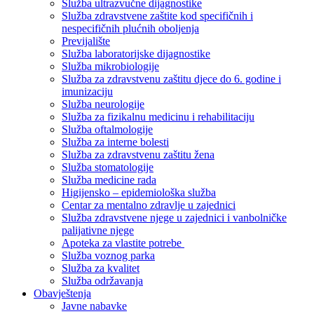
Služba ultrazvučne dijagnostike
Služba zdravstvene zaštite kod specifičnih i
nespecifičnih plućnih oboljenja
Previjalište
Služba laboratorijske dijagnostike
Služba mikrobiologije
Služba za zdravstvenu zaštitu djece do 6. godine i
imunizaciju
Služba neurologije
Služba za fizikalnu medicinu i rehabilitaciju
Služba oftalmologije
Služba za interne bolesti
Služba za zdravstvenu zaštitu žena
Služba stomatologije
Služba medicine rada
Higijensko – epidemiološka služba
Centar za mentalno zdravlje u zajednici
Služba zdravstvene njege u zajednici i vanbolničke
palijativne njege
Apoteka za vlastite potrebe
Služba voznog parka
Služba za kvalitet
Služba održavanja
Obavještenja
Javne nabavke