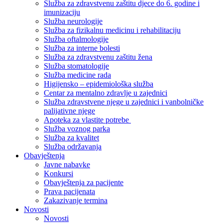
Služba za zdravstvenu zaštitu djece do 6. godine i
imunizaciju
Služba neurologije
Služba za fizikalnu medicinu i rehabilitaciju
Služba oftalmologije
Služba za interne bolesti
Služba za zdravstvenu zaštitu žena
Služba stomatologije
Služba medicine rada
Higijensko – epidemiološka služba
Centar za mentalno zdravlje u zajednici
Služba zdravstvene njege u zajednici i vanbolničke
palijativne njege
Apoteka za vlastite potrebe
Služba voznog parka
Služba za kvalitet
Služba održavanja
Obavještenja
Javne nabavke
Konkursi
Obavještenja za pacijente
Prava pacijenata
Zakazivanje termina
Novosti
Novosti