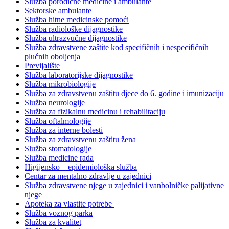
Služba porodične medicine i ambulante
Sektorske ambulante
Služba hitne medicinske pomoći
Služba radiološke dijagnostike
Služba ultrazvučne dijagnostike
Služba zdravstvene zaštite kod specifičnih i nespecifičnih
plućnih oboljenja
Previjalište
Služba laboratorijske dijagnostike
Služba mikrobiologije
Služba za zdravstvenu zaštitu djece do 6. godine i imunizaciju
Služba neurologije
Služba za fizikalnu medicinu i rehabilitaciju
Služba oftalmologije
Služba za interne bolesti
Služba za zdravstvenu zaštitu žena
Služba stomatologije
Služba medicine rada
Higijensko – epidemiološka služba
Centar za mentalno zdravlje u zajednici
Služba zdravstvene njege u zajednici i vanbolničke palijativne
njege
Apoteka za vlastite potrebe
Služba voznog parka
Služba za kvalitet