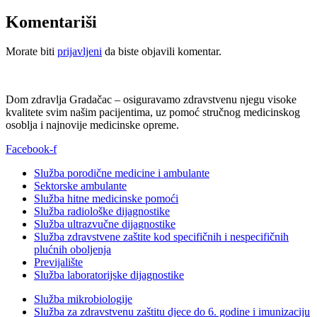
Komentariši
Morate biti
prijavljeni
da biste objavili komentar.
Dom zdravlja Gradačac – osiguravamo zdravstvenu njegu visoke
kvalitete svim našim pacijentima, uz pomoć stručnog medicinskog
osoblja i najnovije medicinske opreme.
Facebook-f
Služba porodične medicine i ambulante
Sektorske ambulante
Služba hitne medicinske pomoći
Služba radiološke dijagnostike
Služba ultrazvučne dijagnostike
Služba zdravstvene zaštite kod specifičnih i nespecifičnih
plućnih oboljenja
Previjalište
Služba laboratorijske dijagnostike
Služba mikrobiologije
Služba za zdravstvenu zaštitu djece do 6. godine i imunizaciju