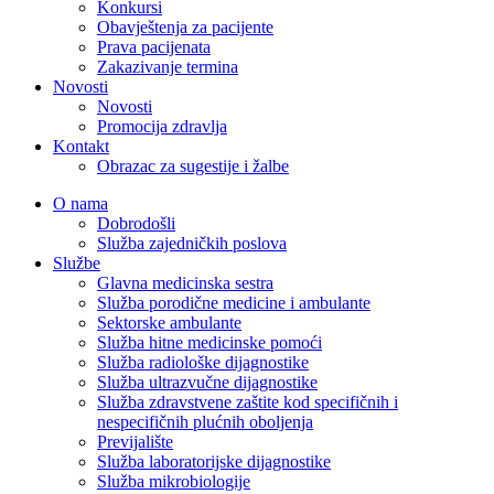
Konkursi
Obavještenja za pacijente
Prava pacijenata
Zakazivanje termina
Novosti
Novosti
Promocija zdravlja
Kontakt
Obrazac za sugestije i žalbe
O nama
Dobrodošli
Služba zajedničkih poslova
Službe
Glavna medicinska sestra
Služba porodične medicine i ambulante
Sektorske ambulante
Služba hitne medicinske pomoći
Služba radiološke dijagnostike
Služba ultrazvučne dijagnostike
Služba zdravstvene zaštite kod specifičnih i
nespecifičnih plućnih oboljenja
Previjalište
Služba laboratorijske dijagnostike
Služba mikrobiologije