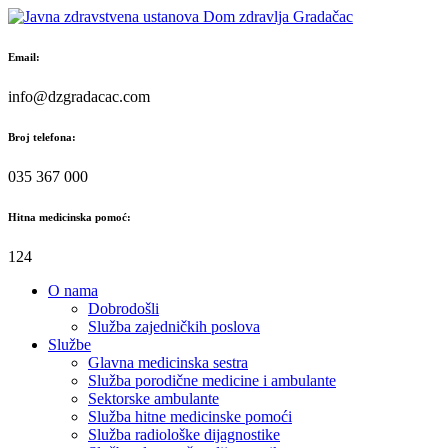
Skip
to
content
Email:
info@dzgradacac.com
Broj telefona:
035 367 000
Hitna medicinska pomoć:
124
O nama
Dobrodošli
Služba zajedničkih poslova
Službe
Glavna medicinska sestra
Služba porodične medicine i ambulante
Sektorske ambulante
Služba hitne medicinske pomoći
Služba radiološke dijagnostike