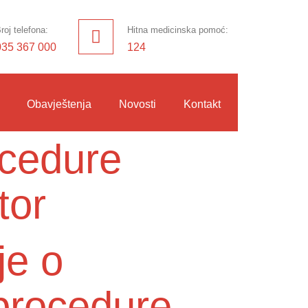
roj telefona:
Hitna medicinska pomoć:
035 367 000
124
Obavještenja
Novosti
Kontakt
ocedure
tor
je o
procedure