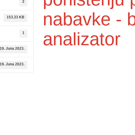
2
nabavke - b
153.33 KB
analizator
1
19. Juna 2023.
19. Juna 2023.
dične medicine i
Služba mikrobiologije