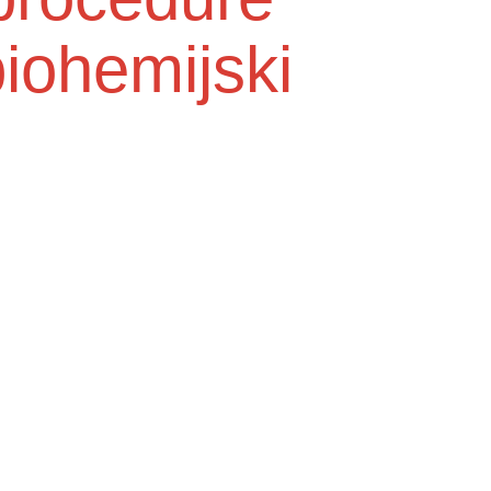
iohemijski
Služba medicine rada