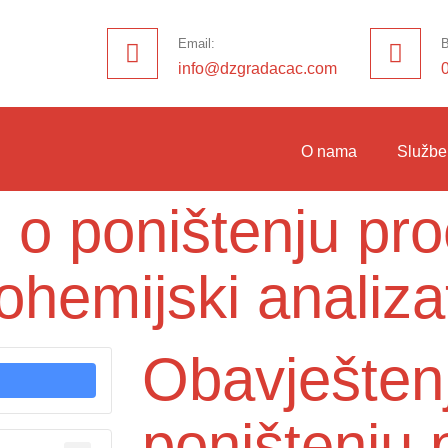
Email:
B
info@dzgradacac.com
O nama
Službe
 o poništenju pr
ohemijski analiza
Obavješten
poništenju 