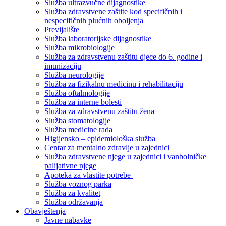
Služba ultrazvučne dijagnostike
Služba zdravstvene zaštite kod specifičnih i
nespecifičnih plućnih oboljenja
Previjalište
Služba laboratorijske dijagnostike
Služba mikrobiologije
Služba za zdravstvenu zaštitu djece do 6. godine i
imunizaciju
Služba neurologije
Služba za fizikalnu medicinu i rehabilitaciju
Služba oftalmologije
Služba za interne bolesti
Služba za zdravstvenu zaštitu žena
Služba stomatologije
Služba medicine rada
Higijensko – epidemiološka služba
Centar za mentalno zdravlje u zajednici
Služba zdravstvene njege u zajednici i vanbolničke
palijativne njege
Apoteka za vlastite potrebe
Služba voznog parka
Služba za kvalitet
Služba održavanja
Obavještenja
Javne nabavke