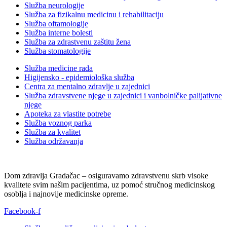
Služba neurologije
Služba za fizikalnu medicinu i rehabilitaciju
Služba oftamologije
Služba interne bolesti
Služba za zdrastvenu zaštitu žena
Služba stomatologije
Služba medicine rada
Higijensko - epidemiološka služba
Centra za mentalno zdravlje u zajednici
Služba zdravstvene njege u zajednici i vanbolničke palijativne
njege
Apoteka za vlastite potrebe
Služba voznog parka
Služba za kvalitet
Služba održavanja
Dom zdravlja Gradačac – osiguravamo zdravstvenu skrb visoke
kvalitete svim našim pacijentima, uz pomoć stručnog medicinskog
osoblja i najnovije medicinske opreme.
Facebook-f