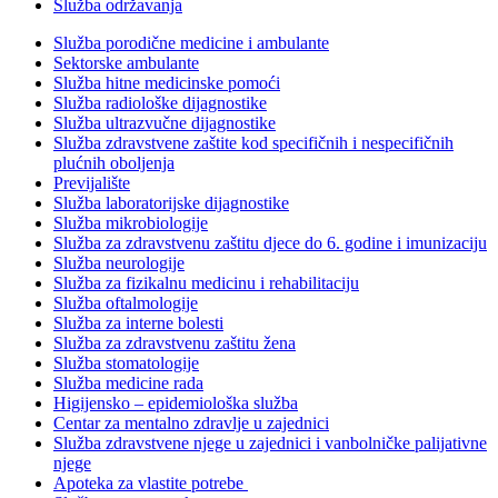
Služba održavanja
Služba porodične medicine i ambulante
Sektorske ambulante
Služba hitne medicinske pomoći
Služba radiološke dijagnostike
Služba ultrazvučne dijagnostike
Služba zdravstvene zaštite kod specifičnih i nespecifičnih
plućnih oboljenja
Previjalište
Služba laboratorijske dijagnostike
Služba mikrobiologije
Služba za zdravstvenu zaštitu djece do 6. godine i imunizaciju
Služba neurologije
Služba za fizikalnu medicinu i rehabilitaciju
Služba oftalmologije
Služba za interne bolesti
Služba za zdravstvenu zaštitu žena
Služba stomatologije
Služba medicine rada
Higijensko – epidemiološka služba
Centar za mentalno zdravlje u zajednici
Služba zdravstvene njege u zajednici i vanbolničke palijativne
njege
Apoteka za vlastite potrebe