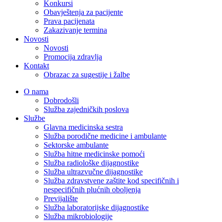
Konkursi
Obavještenja za pacijente
Prava pacijenata
Zakazivanje termina
Novosti
Novosti
Promocija zdravlja
Kontakt
Obrazac za sugestije i žalbe
O nama
Dobrodošli
Služba zajedničkih poslova
Službe
Glavna medicinska sestra
Služba porodične medicine i ambulante
Sektorske ambulante
Služba hitne medicinske pomoći
Služba radiološke dijagnostike
Služba ultrazvučne dijagnostike
Služba zdravstvene zaštite kod specifičnih i
nespecifičnih plućnih oboljenja
Previjalište
Služba laboratorijske dijagnostike
Služba mikrobiologije