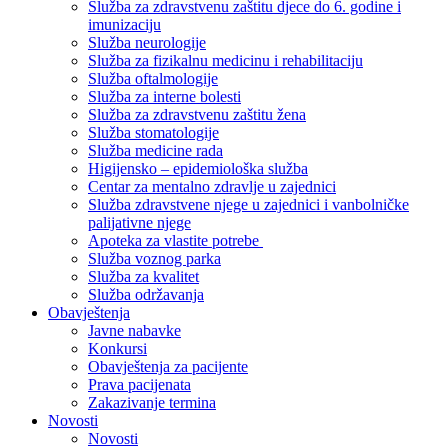
Služba za zdravstvenu zaštitu djece do 6. godine i
imunizaciju
Služba neurologije
Služba za fizikalnu medicinu i rehabilitaciju
Služba oftalmologije
Služba za interne bolesti
Služba za zdravstvenu zaštitu žena
Služba stomatologije
Služba medicine rada
Higijensko – epidemiološka služba
Centar za mentalno zdravlje u zajednici
Služba zdravstvene njege u zajednici i vanbolničke
palijativne njege
Apoteka za vlastite potrebe
Služba voznog parka
Služba za kvalitet
Služba održavanja
Obavještenja
Javne nabavke
Konkursi
Obavještenja za pacijente
Prava pacijenata
Zakazivanje termina
Novosti
Novosti