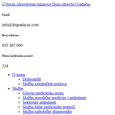
Skip
to
content
Email:
info@dzgradacac.com
Broj telefona:
035 367 000
Hitna medicinska pomoć:
124
O nama
Dobrodošli
Služba zajedničkih poslova
Službe
Glavna medicinska sestra
Služba porodične medicine i ambulante
Sektorske ambulante
Služba hitne medicinske pomoći
Služba radiološke dijagnostike