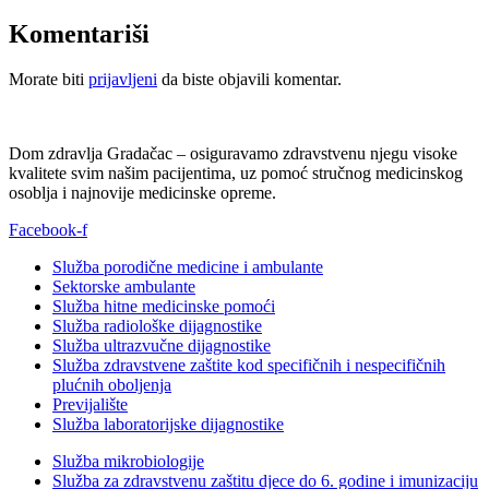
Komentariši
Morate biti
prijavljeni
da biste objavili komentar.
Dom zdravlja Gradačac – osiguravamo zdravstvenu njegu visoke
kvalitete svim našim pacijentima, uz pomoć stručnog medicinskog
osoblja i najnovije medicinske opreme.
Facebook-f
Služba porodične medicine i ambulante
Sektorske ambulante
Služba hitne medicinske pomoći
Služba radiološke dijagnostike
Služba ultrazvučne dijagnostike
Služba zdravstvene zaštite kod specifičnih i nespecifičnih
plućnih oboljenja
Previjalište
Služba laboratorijske dijagnostike
Služba mikrobiologije
Služba za zdravstvenu zaštitu djece do 6. godine i imunizaciju