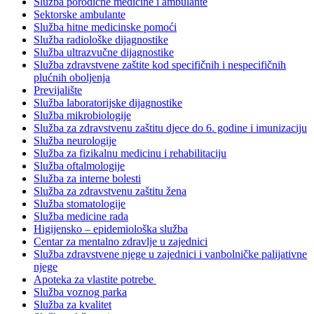
Služba porodične medicine i ambulante
Sektorske ambulante
Služba hitne medicinske pomoći
Služba radiološke dijagnostike
Služba ultrazvučne dijagnostike
Služba zdravstvene zaštite kod specifičnih i nespecifičnih
plućnih oboljenja
Previjalište
Služba laboratorijske dijagnostike
Služba mikrobiologije
Služba za zdravstvenu zaštitu djece do 6. godine i imunizaciju
Služba neurologije
Služba za fizikalnu medicinu i rehabilitaciju
Služba oftalmologije
Služba za interne bolesti
Služba za zdravstvenu zaštitu žena
Služba stomatologije
Služba medicine rada
Higijensko – epidemiološka služba
Centar za mentalno zdravlje u zajednici
Služba zdravstvene njege u zajednici i vanbolničke palijativne
njege
Apoteka za vlastite potrebe
Služba voznog parka
Služba za kvalitet