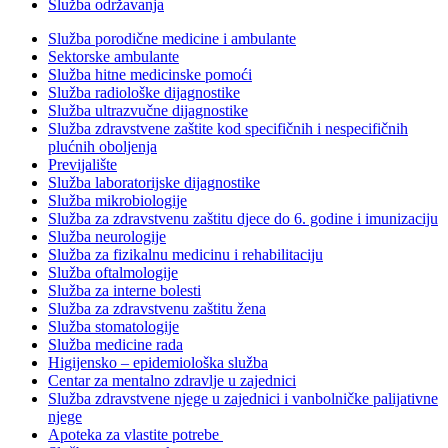
Služba održavanja
Služba porodične medicine i ambulante
Sektorske ambulante
Služba hitne medicinske pomoći
Služba radiološke dijagnostike
Služba ultrazvučne dijagnostike
Služba zdravstvene zaštite kod specifičnih i nespecifičnih
plućnih oboljenja
Previjalište
Služba laboratorijske dijagnostike
Služba mikrobiologije
Služba za zdravstvenu zaštitu djece do 6. godine i imunizaciju
Služba neurologije
Služba za fizikalnu medicinu i rehabilitaciju
Služba oftalmologije
Služba za interne bolesti
Služba za zdravstvenu zaštitu žena
Služba stomatologije
Služba medicine rada
Higijensko – epidemiološka služba
Centar za mentalno zdravlje u zajednici
Služba zdravstvene njege u zajednici i vanbolničke palijativne
njege
Apoteka za vlastite potrebe