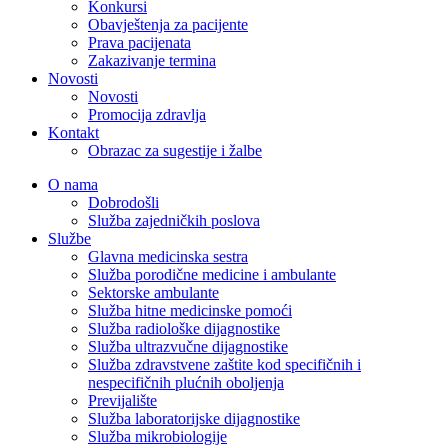
Konkursi
Obavještenja za pacijente
Prava pacijenata
Zakazivanje termina
Novosti
Novosti
Promocija zdravlja
Kontakt
Obrazac za sugestije i žalbe
O nama
Dobrodošli
Služba zajedničkih poslova
Službe
Glavna medicinska sestra
Služba porodične medicine i ambulante
Sektorske ambulante
Služba hitne medicinske pomoći
Služba radiološke dijagnostike
Služba ultrazvučne dijagnostike
Služba zdravstvene zaštite kod specifičnih i
nespecifičnih plućnih oboljenja
Previjalište
Služba laboratorijske dijagnostike
Služba mikrobiologije