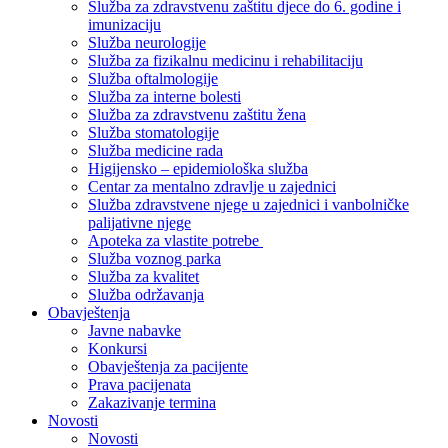
Služba za zdravstvenu zaštitu djece do 6. godine i
imunizaciju
Služba neurologije
Služba za fizikalnu medicinu i rehabilitaciju
Služba oftalmologije
Služba za interne bolesti
Služba za zdravstvenu zaštitu žena
Služba stomatologije
Služba medicine rada
Higijensko – epidemiološka služba
Centar za mentalno zdravlje u zajednici
Služba zdravstvene njege u zajednici i vanbolničke
palijativne njege
Apoteka za vlastite potrebe
Služba voznog parka
Služba za kvalitet
Služba održavanja
Obavještenja
Javne nabavke
Konkursi
Obavještenja za pacijente
Prava pacijenata
Zakazivanje termina
Novosti
Novosti