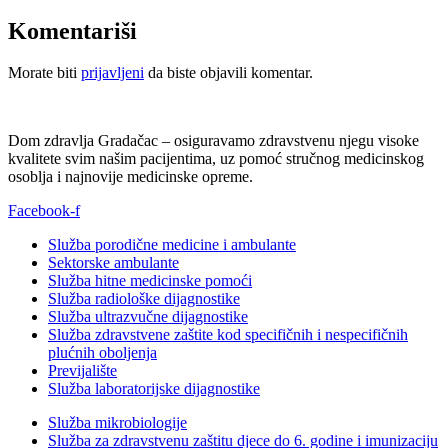
Komentariši
Morate biti
prijavljeni
da biste objavili komentar.
Dom zdravlja Gradačac – osiguravamo zdravstvenu njegu visoke
kvalitete svim našim pacijentima, uz pomoć stručnog medicinskog
osoblja i najnovije medicinske opreme.
Facebook-f
Služba porodične medicine i ambulante
Sektorske ambulante
Služba hitne medicinske pomoći
Služba radiološke dijagnostike
Služba ultrazvučne dijagnostike
Služba zdravstvene zaštite kod specifičnih i nespecifičnih
plućnih oboljenja
Previjalište
Služba laboratorijske dijagnostike
Služba mikrobiologije
Služba za zdravstvenu zaštitu djece do 6. godine i imunizaciju