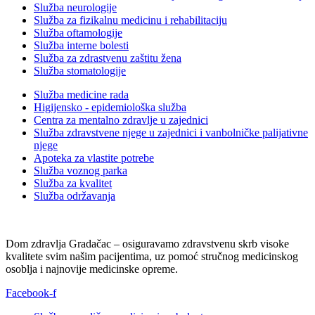
Služba neurologije
Služba za fizikalnu medicinu i rehabilitaciju
Služba oftamologije
Služba interne bolesti
Služba za zdrastvenu zaštitu žena
Služba stomatologije
Služba medicine rada
Higijensko - epidemiološka služba
Centra za mentalno zdravlje u zajednici
Služba zdravstvene njege u zajednici i vanbolničke palijativne
njege
Apoteka za vlastite potrebe
Služba voznog parka
Služba za kvalitet
Služba održavanja
Dom zdravlja Gradačac – osiguravamo zdravstvenu skrb visoke
kvalitete svim našim pacijentima, uz pomoć stručnog medicinskog
osoblja i najnovije medicinske opreme.
Facebook-f