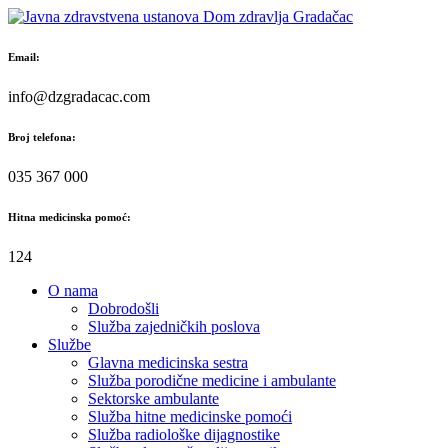
Skip
to
content
Email:
info@dzgradacac.com
Broj telefona:
035 367 000
Hitna medicinska pomoć:
124
O nama
Dobrodošli
Služba zajedničkih poslova
Službe
Glavna medicinska sestra
Služba porodične medicine i ambulante
Sektorske ambulante
Služba hitne medicinske pomoći
Služba radiološke dijagnostike