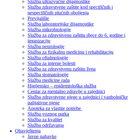
Služba ultrazvučne dijagnostike
Služba zdravstvene zaštite kod specifičnih i
nespecifičnih plućnih oboljenja
Previjalište
Služba laboratorijske dijagnostike
Služba mikrobiologije
Služba za zdravstvenu zaštitu djece do 6. godine i
imunizaciju
Služba neurologije
Služba za fizikalnu medicinu i rehabilitaciju
Služba oftalmologije
Služba za interne bolesti
Služba za zdravstvenu zaštitu žena
Služba stomatologije
Služba medicine rada
Higijensko – epidemiološka služba
Centar za mentalno zdravlje u zajednici
Služba zdravstvene njege u zajednici i vanbolničke
palijativne njege
Apoteka za vlastite potrebe
Služba voznog parka
Služba za kvalitet
Služba održavanja
Obavještenja
Javne nabavke