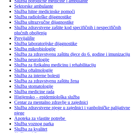
Služba porodične medicine i ambulante
Sektorske ambulante
Služba hitne medicinske pomoći
Služba radiološke dijagnostike
Služba ultrazvučne dijagnostike
Služba zdravstvene zaštite kod specifičnih i nespecifičnih
plućnih oboljenja
Previjalište
Služba laboratorijske dijagnostike
Služba mikrobiologije
Služba za zdravstvenu zaštitu djece do 6. godine i imunizaciju
Služba neurologije
Služba za fizikalnu medicinu i rehabilitaciju
Služba oftalmologije
Služba za interne bolesti
Služba za zdravstvenu zaštitu žena
Služba stomatologije
Služba medicine rada
Higijensko – epidemiološka služba
Centar za mentalno zdravlje u zajednici
Služba zdravstvene njege u zajednici i vanbolničke palijativne
njege
Apoteka za vlastite potrebe
Služba voznog parka
Služba za kvalitet