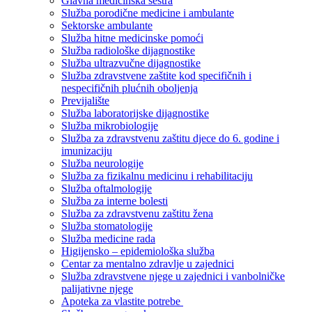
Glavna medicinska sestra
Služba porodične medicine i ambulante
Sektorske ambulante
Služba hitne medicinske pomoći
Služba radiološke dijagnostike
Služba ultrazvučne dijagnostike
Služba zdravstvene zaštite kod specifičnih i
nespecifičnih plućnih oboljenja
Previjalište
Služba laboratorijske dijagnostike
Služba mikrobiologije
Služba za zdravstvenu zaštitu djece do 6. godine i
imunizaciju
Služba neurologije
Služba za fizikalnu medicinu i rehabilitaciju
Služba oftalmologije
Služba za interne bolesti
Služba za zdravstvenu zaštitu žena
Služba stomatologije
Služba medicine rada
Higijensko – epidemiološka služba
Centar za mentalno zdravlje u zajednici
Služba zdravstvene njege u zajednici i vanbolničke
palijativne njege
Apoteka za vlastite potrebe