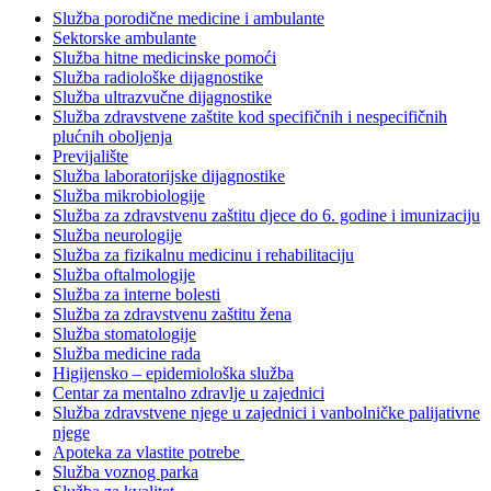
Služba porodične medicine i ambulante
Sektorske ambulante
Služba hitne medicinske pomoći
Služba radiološke dijagnostike
Služba ultrazvučne dijagnostike
Služba zdravstvene zaštite kod specifičnih i nespecifičnih
plućnih oboljenja
Previjalište
Služba laboratorijske dijagnostike
Služba mikrobiologije
Služba za zdravstvenu zaštitu djece do 6. godine i imunizaciju
Služba neurologije
Služba za fizikalnu medicinu i rehabilitaciju
Služba oftalmologije
Služba za interne bolesti
Služba za zdravstvenu zaštitu žena
Služba stomatologije
Služba medicine rada
Higijensko – epidemiološka služba
Centar za mentalno zdravlje u zajednici
Služba zdravstvene njege u zajednici i vanbolničke palijativne
njege
Apoteka za vlastite potrebe
Služba voznog parka