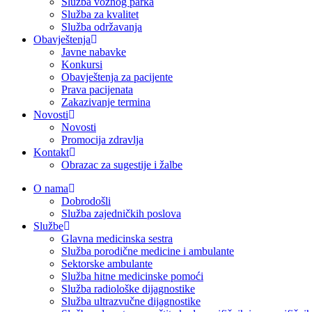
Služba voznog parka
Služba za kvalitet
Služba održavanja
Obavještenja
Javne nabavke
Konkursi
Obavještenja za pacijente
Prava pacijenata
Zakazivanje termina
Novosti
Novosti
Promocija zdravlja
Kontakt
Obrazac za sugestije i žalbe
O nama
Dobrodošli
Služba zajedničkih poslova
Službe
Glavna medicinska sestra
Služba porodične medicine i ambulante
Sektorske ambulante
Služba hitne medicinske pomoći
Služba radiološke dijagnostike
Služba ultrazvučne dijagnostike