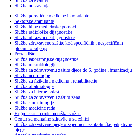
Služba za kvalitet
Služba održavanja
Služba porodične medicine i ambulante
Sektorske ambulante
Služba hitne medicinske pomoći
Služba radiološke dijagnostike
Služba ultrazvučne dijagnostike
Služba zdravstvene zaštite kod specifičnih i nespecifičnih
plućnih oboljenja
Previjalište
Služba laboratorijske dijagnostike
Služba mikrobiologije
Služba za zdravstvenu zaštitu djece do 6. godine i imunizaciju
Služba neurologije
Služba za fizikalnu medicinu i rehabilitaciju
Služba oftalmologije
Služba za interne bolesti
Služba za zdravstvenu zaštitu žena
Služba stomatologije
Služba medicine rada
Higijensko – epidemiološka služba
Centar za mentalno zdravlje u zajednici
Služba zdravstvene njege u zajednici i vanbolničke palijativne
njege