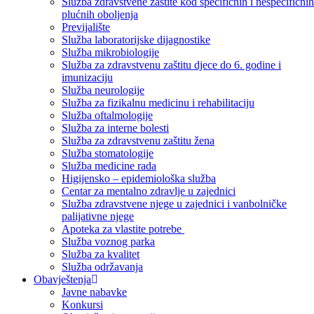
Služba zdravstvene zaštite kod specifičnih i nespecifičnih
plućnih oboljenja
Previjalište
Služba laboratorijske dijagnostike
Služba mikrobiologije
Služba za zdravstvenu zaštitu djece do 6. godine i
imunizaciju
Služba neurologije
Služba za fizikalnu medicinu i rehabilitaciju
Služba oftalmologije
Služba za interne bolesti
Služba za zdravstvenu zaštitu žena
Služba stomatologije
Služba medicine rada
Higijensko – epidemiološka služba
Centar za mentalno zdravlje u zajednici
Služba zdravstvene njege u zajednici i vanbolničke
palijativne njege
Apoteka za vlastite potrebe
Služba voznog parka
Služba za kvalitet
Služba održavanja
Obavještenja
Javne nabavke
Konkursi