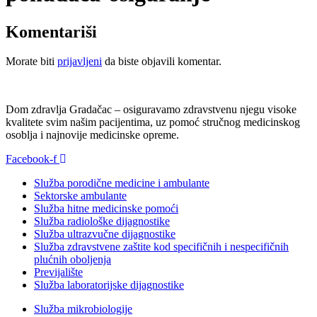
Komentariši
Morate biti
prijavljeni
da biste objavili komentar.
Dom zdravlja Gradačac – osiguravamo zdravstvenu njegu visoke
kvalitete svim našim pacijentima, uz pomoć stručnog medicinskog
osoblja i najnovije medicinske opreme.
Facebook-f
Služba porodične medicine i ambulante
Sektorske ambulante
Služba hitne medicinske pomoći
Služba radiološke dijagnostike
Služba ultrazvučne dijagnostike
Služba zdravstvene zaštite kod specifičnih i nespecifičnih
plućnih oboljenja
Previjalište
Služba laboratorijske dijagnostike
Služba mikrobiologije