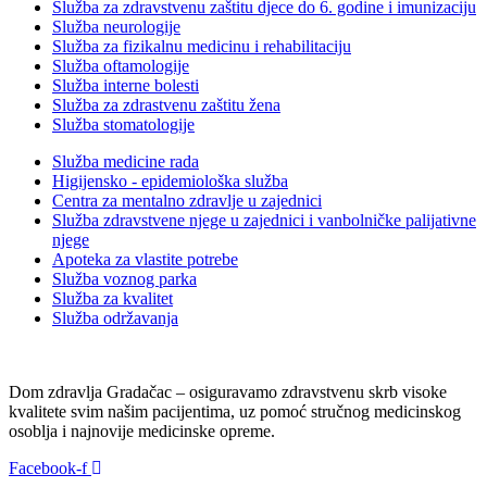
Služba za zdravstvenu zaštitu djece do 6. godine i imunizaciju
Služba neurologije
Služba za fizikalnu medicinu i rehabilitaciju
Služba oftamologije
Služba interne bolesti
Služba za zdrastvenu zaštitu žena
Služba stomatologije
Služba medicine rada
Higijensko - epidemiološka služba
Centra za mentalno zdravlje u zajednici
Služba zdravstvene njege u zajednici i vanbolničke palijativne
njege
Apoteka za vlastite potrebe
Služba voznog parka
Služba za kvalitet
Služba održavanja
Dom zdravlja Gradačac – osiguravamo zdravstvenu skrb visoke
kvalitete svim našim pacijentima, uz pomoć stručnog medicinskog
osoblja i najnovije medicinske opreme.
Facebook-f