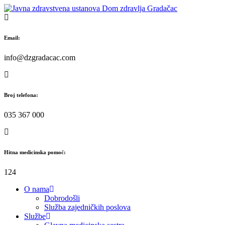
Skip
to
content
Email:
info@dzgradacac.com
Broj telefona:
035 367 000
Hitna medicinska pomoć:
124
O nama
Dobrodošli
Služba zajedničkih poslova
Službe