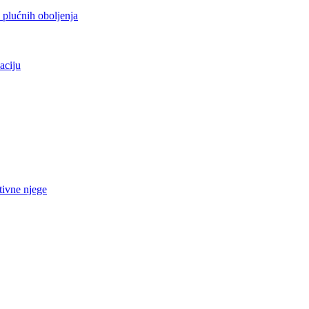
h plućnih oboljenja
aciju
tivne njege