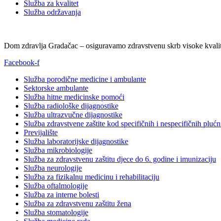
Služba za kvalitet
Služba održavanja
Dom zdravlja Gradačac – osiguravamo zdravstvenu skrb visoke kvalit
Facebook-f
Služba porodične medicine i ambulante
Sektorske ambulante
Služba hitne medicinske pomoći
Služba radiološke dijagnostike
Služba ultrazvučne dijagnostike
Služba zdravstvene zaštite kod specifičnih i nespecifičnih plućn
Previjalište
Služba laboratorijske dijagnostike
Služba mikrobiologije
Služba za zdravstvenu zaštitu djece do 6. godine i imunizaciju
Služba neurologije
Služba za fizikalnu medicinu i rehabilitaciju
Služba oftalmologije
Služba za interne bolesti
Služba za zdravstvenu zaštitu žena
Služba stomatologije