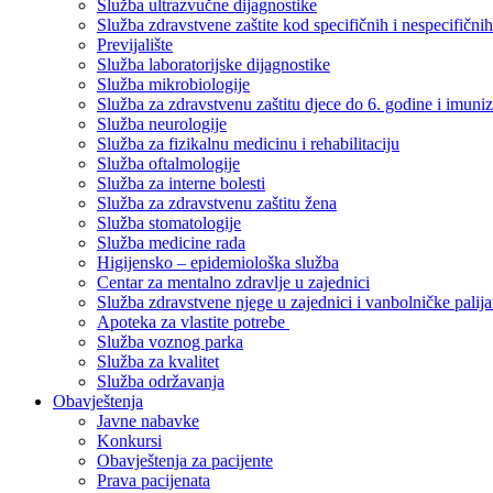
Služba ultrazvučne dijagnostike
Služba zdravstvene zaštite kod specifičnih i nespecifični
Previjalište
Služba laboratorijske dijagnostike
Služba mikrobiologije
Služba za zdravstvenu zaštitu djece do 6. godine i imuniz
Služba neurologije
Služba za fizikalnu medicinu i rehabilitaciju
Služba oftalmologije
Služba za interne bolesti
Služba za zdravstvenu zaštitu žena
Služba stomatologije
Služba medicine rada
Higijensko – epidemiološka služba
Centar za mentalno zdravlje u zajednici
Služba zdravstvene njege u zajednici i vanbolničke palija
Apoteka za vlastite potrebe
Služba voznog parka
Služba za kvalitet
Služba održavanja
Obavještenja
Javne nabavke
Konkursi
Obavještenja za pacijente
Prava pacijenata