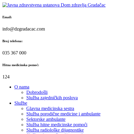
Skip
to
content
Email:
info@dzgradacac.com
Broj telefona:
035 367 000
Hitna medicinska pomoć:
124
O nama
Dobrodošli
Služba zajedničkih poslova
Službe
Glavna medicinska sestra
Služba porodične medicine i ambulante
Sektorske ambulante
Služba hitne medicinske pomoći
Služba radiološke dijagnostike