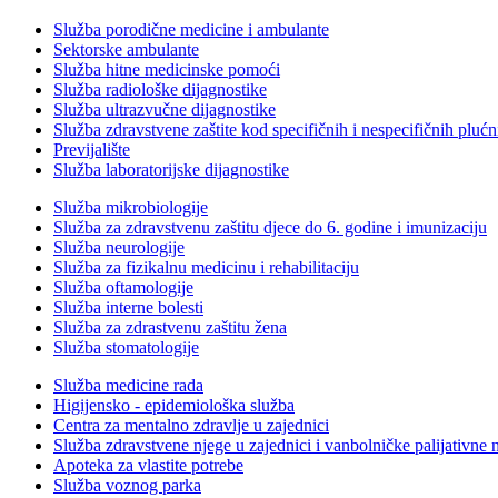
Služba porodične medicine i ambulante
Sektorske ambulante
Služba hitne medicinske pomoći
Služba radiološke dijagnostike
Služba ultrazvučne dijagnostike
Služba zdravstvene zaštite kod specifičnih i nespecifičnih plućn
Previjalište
Služba laboratorijske dijagnostike
Služba mikrobiologije
Služba za zdravstvenu zaštitu djece do 6. godine i imunizaciju
Služba neurologije
Služba za fizikalnu medicinu i rehabilitaciju
Služba oftamologije
Služba interne bolesti
Služba za zdrastvenu zaštitu žena
Služba stomatologije
Služba medicine rada
Higijensko - epidemiološka služba
Centra za mentalno zdravlje u zajednici
Služba zdravstvene njege u zajednici i vanbolničke palijativne 
Apoteka za vlastite potrebe
Služba voznog parka