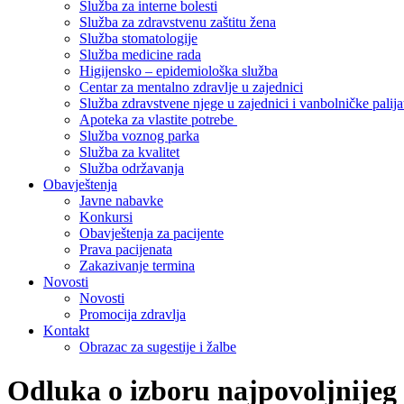
Služba za interne bolesti
Služba za zdravstvenu zaštitu žena
Služba stomatologije
Služba medicine rada
Higijensko – epidemiološka služba
Centar za mentalno zdravlje u zajednici
Služba zdravstvene njege u zajednici i vanbolničke palija
Apoteka za vlastite potrebe
Služba voznog parka
Služba za kvalitet
Služba održavanja
Obavještenja
Javne nabavke
Konkursi
Obavještenja za pacijente
Prava pacijenata
Zakazivanje termina
Novosti
Novosti
Promocija zdravlja
Kontakt
Obrazac za sugestije i žalbe
Odluka o izboru najpovoljnijeg