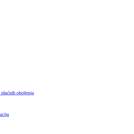
h plućnih oboljenja
aciju