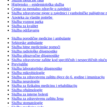
Služba medicine rada
Higijensko – epidemiološka služba
Centar za mentalno zdravlje u zajednici
Služba zdravstvene njege u zajednici i vanbolničke palijativne 
Apoteka za vlastite potrebe
Služba voznog parka
Služba za kvalitet
Služba održavanja
Služba porodične medicine i ambulante
Sektorske ambulante
Služba hitne medicinske pomoći
Služba radiološke dijagnostike
Služba ultrazvučne dijagnostike
Služba zdravstvene zaštite kod specifičnih i nespecifičnih plućn
Previjalište
Služba laboratorijske dijagnostike
Služba mikrobiologije
Služba za zdravstvenu zaštitu djece do 6. godine i imunizaciju
Služba neurologije
Služba za fizikalnu medicinu i rehabilitaciju
Služba oftalmologije
Služba za interne bolesti
Služba za zdravstvenu zaštitu žena
Služba stomatologije