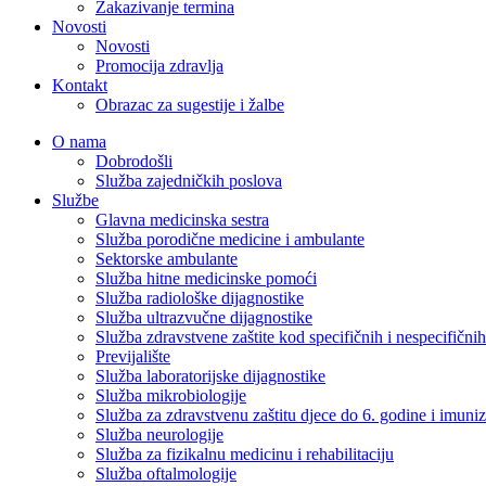
Zakazivanje termina
Novosti
Novosti
Promocija zdravlja
Kontakt
Obrazac za sugestije i žalbe
O nama
Dobrodošli
Služba zajedničkih poslova
Službe
Glavna medicinska sestra
Služba porodične medicine i ambulante
Sektorske ambulante
Služba hitne medicinske pomoći
Služba radiološke dijagnostike
Služba ultrazvučne dijagnostike
Služba zdravstvene zaštite kod specifičnih i nespecifični
Previjalište
Služba laboratorijske dijagnostike
Služba mikrobiologije
Služba za zdravstvenu zaštitu djece do 6. godine i imuniz
Služba neurologije
Služba za fizikalnu medicinu i rehabilitaciju
Služba oftalmologije