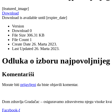
[featured_image]
Download
Download is available until [expire_date]
Version
Download
0
File Size
306.31 KB
File Count
1
Create Date
26. Marta 2023.
Last Updated
26. Marta 2023.
Odluka o izboru najpovoljnijeg
Komentariši
Morate biti
prijavljeni
da biste objavili komentar.
Dom zdravlja Gradačac – osiguravamo zdravstvenu njegu visoke kvali
Facebook-f