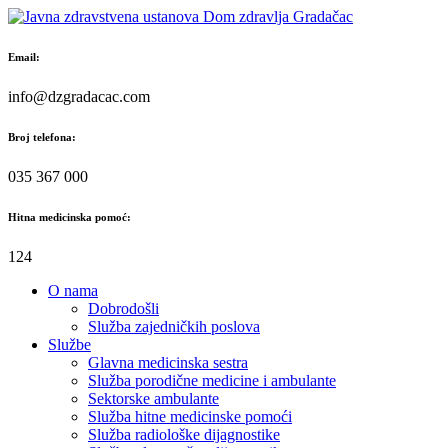
Skip
to
content
Email:
info@dzgradacac.com
Broj telefona:
035 367 000
Hitna medicinska pomoć:
124
O nama
Dobrodošli
Služba zajedničkih poslova
Službe
Glavna medicinska sestra
Služba porodične medicine i ambulante
Sektorske ambulante
Služba hitne medicinske pomoći
Služba radiološke dijagnostike