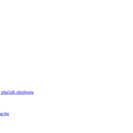
h plućnih oboljenja
aciju