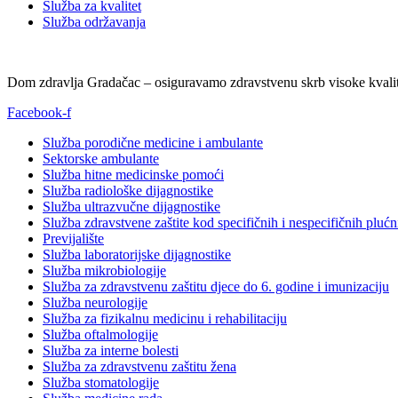
Služba za kvalitet
Služba održavanja
Dom zdravlja Gradačac – osiguravamo zdravstvenu skrb visoke kvalit
Facebook-f
Služba porodične medicine i ambulante
Sektorske ambulante
Služba hitne medicinske pomoći
Služba radiološke dijagnostike
Služba ultrazvučne dijagnostike
Služba zdravstvene zaštite kod specifičnih i nespecifičnih plućn
Previjalište
Služba laboratorijske dijagnostike
Služba mikrobiologije
Služba za zdravstvenu zaštitu djece do 6. godine i imunizaciju
Služba neurologije
Služba za fizikalnu medicinu i rehabilitaciju
Služba oftalmologije
Služba za interne bolesti
Služba za zdravstvenu zaštitu žena
Služba stomatologije