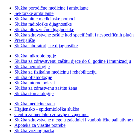
Služba porodične medicine i ambulante
Sektorske ambulante
Služba hitne medicinske pomoći
Služba radiološke dijagnostike
Služba ultrazvučne dijagnostike
Služba zdravstvene zaštite kod specifičnih i nespecifičnih plućn
Previjalište
Služba laboratorijske dijagnostike
Služba mikrobiologije
Služba za zdravstvenu zaštitu djece do 6. godine i imunizaciju
Služba neurologije
Služba za fizikalnu medicinu i rehabilitaciju
Služba oftamologije
Služba interne bolesti
Služba za zdrastvenu zaštitu žena
Služba stomatologije
Služba medicine rada
Higijensko - epidemiološka služba
Centra za mentalno zdravlje u zajednici
Služba zdravstvene njege u zajednici i vanbolničke palijativne 
Apoteka za vlastite potrebe
Služba voznog parka