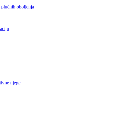
h plućnih oboljenja
aciju
tivne njege