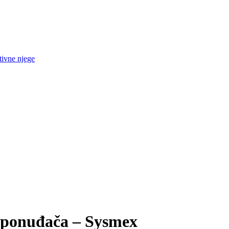
tivne njege
g ponuđača – Sysmex