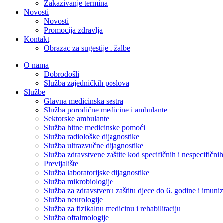
Zakazivanje termina
Novosti
Novosti
Promocija zdravlja
Kontakt
Obrazac za sugestije i žalbe
O nama
Dobrodošli
Služba zajedničkih poslova
Službe
Glavna medicinska sestra
Služba porodične medicine i ambulante
Sektorske ambulante
Služba hitne medicinske pomoći
Služba radiološke dijagnostike
Služba ultrazvučne dijagnostike
Služba zdravstvene zaštite kod specifičnih i nespecifični
Previjalište
Služba laboratorijske dijagnostike
Služba mikrobiologije
Služba za zdravstvenu zaštitu djece do 6. godine i imuniz
Služba neurologije
Služba za fizikalnu medicinu i rehabilitaciju
Služba oftalmologije