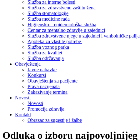
Služba za interne bolesti
Služba za zdravstvenu zaštitu žena
Služba stomatologije
Služba medicine rada
Higijensko – epidemiološka služba
Centar za mentalno zdravlje u zajednici
Služba zdravstvene njege u zajednici i vanbolničke palija
Apoteka za vlastite potrebe
Služba voznog parka
Služba za kvalitet
Služba održavanja
Obavještenja
Javne nabavke
Konkursi
Obavještenja za pacijente
Prava pacijenata
Zakazivanje termina
Novosti
Novosti
Promocija zdravlja
Kontakt
Obrazac za sugestije i žalbe
Odluka o izboru najpovoljnije