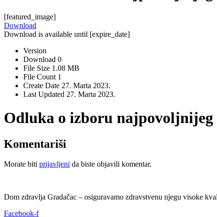
[featured_image]
Download
Download is available until [expire_date]
Version
Download
0
File Size
1.08 MB
File Count
1
Create Date
27. Marta 2023.
Last Updated
27. Marta 2023.
Odluka o izboru najpovoljnijeg
Komentariši
Morate biti
prijavljeni
da biste objavili komentar.
Dom zdravlja Gradačac – osiguravamo zdravstvenu njegu visoke kvali
Facebook-f