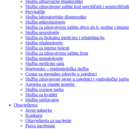
Služba ultrazvučne dijagnostike
Služba zdravstvene zaštite kod specifičnih i nespecifični
Previjalište
Služba laboratorijske dijagnostike
Služba mikrobiologije
Služba za zdravstvenu zaštitu djece do 6. godine i imuniz
Služba neurologije
Služba za fizikalnu medicinu i rehabilitaciju
Služba oftalmologije
Služba za interne bolesti
Služba za zdravstvenu zaštitu žena
Služba stomatologije
Služba medicine rada
Higijensko – epidemiološka služba
Centar za mentalno zdravlje u zajednici
Služba zdravstvene njege u zajednici i vanbolničke palija
Apoteka za vlastite potrebe
Služba voznog parka
Služba za kvalitet
Služba održavanja
Obavještenja
Javne nabavke
Konkursi
Obavještenja za pacijente
Prava pacijenata