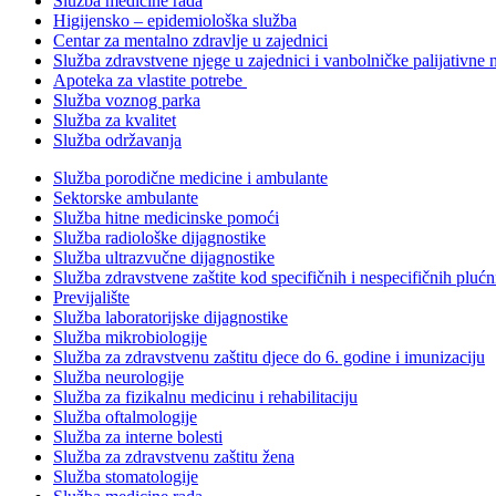
Služba medicine rada
Higijensko – epidemiološka služba
Centar za mentalno zdravlje u zajednici
Služba zdravstvene njege u zajednici i vanbolničke palijativne 
Apoteka za vlastite potrebe
Služba voznog parka
Služba za kvalitet
Služba održavanja
Služba porodične medicine i ambulante
Sektorske ambulante
Služba hitne medicinske pomoći
Služba radiološke dijagnostike
Služba ultrazvučne dijagnostike
Služba zdravstvene zaštite kod specifičnih i nespecifičnih plućn
Previjalište
Služba laboratorijske dijagnostike
Služba mikrobiologije
Služba za zdravstvenu zaštitu djece do 6. godine i imunizaciju
Služba neurologije
Služba za fizikalnu medicinu i rehabilitaciju
Služba oftalmologije
Služba za interne bolesti
Služba za zdravstvenu zaštitu žena
Služba stomatologije