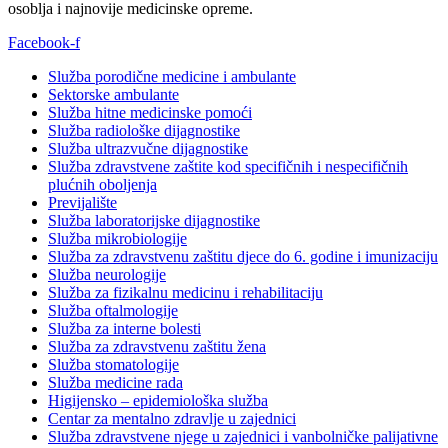
osoblja i najnovije medicinske opreme.
Facebook-f
Služba porodične medicine i ambulante
Sektorske ambulante
Služba hitne medicinske pomoći
Služba radiološke dijagnostike
Služba ultrazvučne dijagnostike
Služba zdravstvene zaštite kod specifičnih i nespecifičnih
plućnih oboljenja
Previjalište
Služba laboratorijske dijagnostike
Služba mikrobiologije
Služba za zdravstvenu zaštitu djece do 6. godine i imunizaciju
Služba neurologije
Služba za fizikalnu medicinu i rehabilitaciju
Služba oftalmologije
Služba za interne bolesti
Služba za zdravstvenu zaštitu žena
Služba stomatologije
Služba medicine rada
Higijensko – epidemiološka služba
Centar za mentalno zdravlje u zajednici
Služba zdravstvene njege u zajednici i vanbolničke palijativne