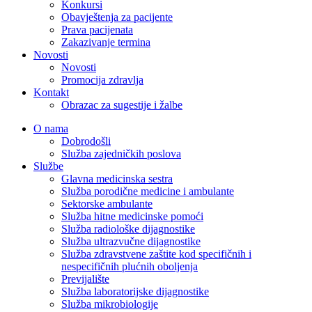
Konkursi
Obavještenja za pacijente
Prava pacijenata
Zakazivanje termina
Novosti
Novosti
Promocija zdravlja
Kontakt
Obrazac za sugestije i žalbe
O nama
Dobrodošli
Služba zajedničkih poslova
Službe
Glavna medicinska sestra
Služba porodične medicine i ambulante
Sektorske ambulante
Služba hitne medicinske pomoći
Služba radiološke dijagnostike
Služba ultrazvučne dijagnostike
Služba zdravstvene zaštite kod specifičnih i
nespecifičnih plućnih oboljenja
Previjalište
Služba laboratorijske dijagnostike
Služba mikrobiologije