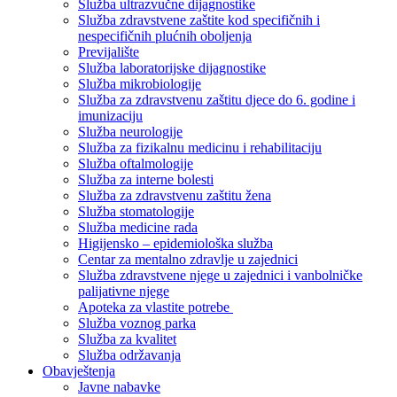
Služba ultrazvučne dijagnostike
Služba zdravstvene zaštite kod specifičnih i
nespecifičnih plućnih oboljenja
Previjalište
Služba laboratorijske dijagnostike
Služba mikrobiologije
Služba za zdravstvenu zaštitu djece do 6. godine i
imunizaciju
Služba neurologije
Služba za fizikalnu medicinu i rehabilitaciju
Služba oftalmologije
Služba za interne bolesti
Služba za zdravstvenu zaštitu žena
Služba stomatologije
Služba medicine rada
Higijensko – epidemiološka služba
Centar za mentalno zdravlje u zajednici
Služba zdravstvene njege u zajednici i vanbolničke
palijativne njege
Apoteka za vlastite potrebe
Služba voznog parka
Služba za kvalitet
Služba održavanja
Obavještenja
Javne nabavke