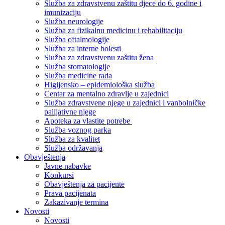
Služba za zdravstvenu zaštitu djece do 6. godine i
imunizaciju
Služba neurologije
Služba za fizikalnu medicinu i rehabilitaciju
Služba oftalmologije
Služba za interne bolesti
Služba za zdravstvenu zaštitu žena
Služba stomatologije
Služba medicine rada
Higijensko – epidemiološka služba
Centar za mentalno zdravlje u zajednici
Služba zdravstvene njege u zajednici i vanbolničke
palijativne njege
Apoteka za vlastite potrebe
Služba voznog parka
Služba za kvalitet
Služba održavanja
Obavještenja
Javne nabavke
Konkursi
Obavještenja za pacijente
Prava pacijenata
Zakazivanje termina
Novosti
Novosti