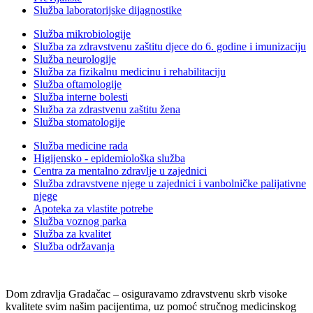
Služba laboratorijske dijagnostike
Služba mikrobiologije
Služba za zdravstvenu zaštitu djece do 6. godine i imunizaciju
Služba neurologije
Služba za fizikalnu medicinu i rehabilitaciju
Služba oftamologije
Služba interne bolesti
Služba za zdrastvenu zaštitu žena
Služba stomatologije
Služba medicine rada
Higijensko - epidemiološka služba
Centra za mentalno zdravlje u zajednici
Služba zdravstvene njege u zajednici i vanbolničke palijativne
njege
Apoteka za vlastite potrebe
Služba voznog parka
Služba za kvalitet
Služba održavanja
Dom zdravlja Gradačac – osiguravamo zdravstvenu skrb visoke
kvalitete svim našim pacijentima, uz pomoć stručnog medicinskog