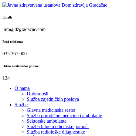
Skip
to
content
Email:
info@dzgradacac.com
Broj telefona:
035 367 000
Hitna medicinska pomoć:
124
O nama
Dobrodošli
Služba zajedničkih poslova
Službe
Glavna medicinska sestra
Služba porodične medicine i ambulante
Sektorske ambulante
Služba hitne medicinske pomoći
Služba radiološke dijagnostike