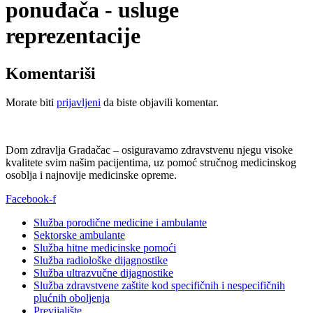
ponuđača - usluge
reprezentacije
Komentariši
Morate biti
prijavljeni
da biste objavili komentar.
Dom zdravlja Gradačac – osiguravamo zdravstvenu njegu visoke
kvalitete svim našim pacijentima, uz pomoć stručnog medicinskog
osoblja i najnovije medicinske opreme.
Facebook-f
Služba porodične medicine i ambulante
Sektorske ambulante
Služba hitne medicinske pomoći
Služba radiološke dijagnostike
Služba ultrazvučne dijagnostike
Služba zdravstvene zaštite kod specifičnih i nespecifičnih
plućnih oboljenja
Previjalište