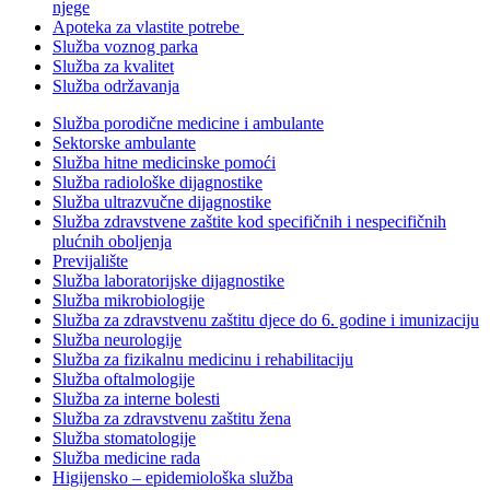
njege
Apoteka za vlastite potrebe
Služba voznog parka
Služba za kvalitet
Služba održavanja
Služba porodične medicine i ambulante
Sektorske ambulante
Služba hitne medicinske pomoći
Služba radiološke dijagnostike
Služba ultrazvučne dijagnostike
Služba zdravstvene zaštite kod specifičnih i nespecifičnih
plućnih oboljenja
Previjalište
Služba laboratorijske dijagnostike
Služba mikrobiologije
Služba za zdravstvenu zaštitu djece do 6. godine i imunizaciju
Služba neurologije
Služba za fizikalnu medicinu i rehabilitaciju
Služba oftalmologije
Služba za interne bolesti
Služba za zdravstvenu zaštitu žena
Služba stomatologije
Služba medicine rada
Higijensko – epidemiološka služba