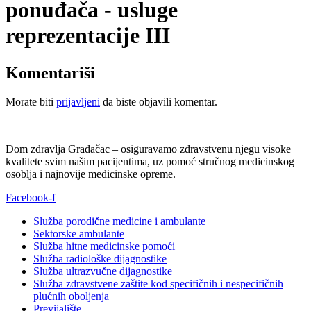
ponuđača - usluge
reprezentacije III
Komentariši
Morate biti
prijavljeni
da biste objavili komentar.
Dom zdravlja Gradačac – osiguravamo zdravstvenu njegu visoke
kvalitete svim našim pacijentima, uz pomoć stručnog medicinskog
osoblja i najnovije medicinske opreme.
Facebook-f
Služba porodične medicine i ambulante
Sektorske ambulante
Služba hitne medicinske pomoći
Služba radiološke dijagnostike
Služba ultrazvučne dijagnostike
Služba zdravstvene zaštite kod specifičnih i nespecifičnih
plućnih oboljenja
Previjalište