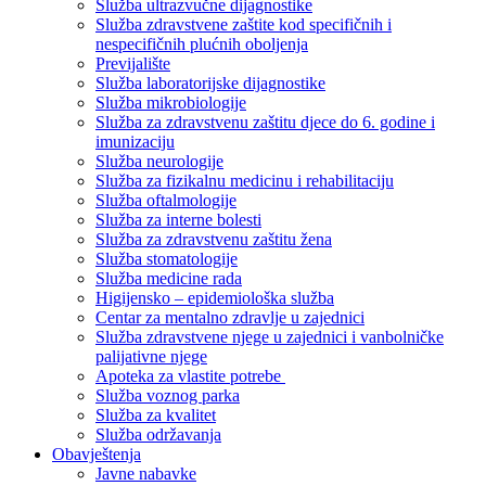
Služba ultrazvučne dijagnostike
Služba zdravstvene zaštite kod specifičnih i
nespecifičnih plućnih oboljenja
Previjalište
Služba laboratorijske dijagnostike
Služba mikrobiologije
Služba za zdravstvenu zaštitu djece do 6. godine i
imunizaciju
Služba neurologije
Služba za fizikalnu medicinu i rehabilitaciju
Služba oftalmologije
Služba za interne bolesti
Služba za zdravstvenu zaštitu žena
Služba stomatologije
Služba medicine rada
Higijensko – epidemiološka služba
Centar za mentalno zdravlje u zajednici
Služba zdravstvene njege u zajednici i vanbolničke
palijativne njege
Apoteka za vlastite potrebe
Služba voznog parka
Služba za kvalitet
Služba održavanja
Obavještenja
Javne nabavke