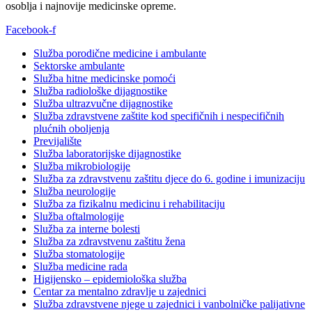
osoblja i najnovije medicinske opreme.
Facebook-f
Služba porodične medicine i ambulante
Sektorske ambulante
Služba hitne medicinske pomoći
Služba radiološke dijagnostike
Služba ultrazvučne dijagnostike
Služba zdravstvene zaštite kod specifičnih i nespecifičnih
plućnih oboljenja
Previjalište
Služba laboratorijske dijagnostike
Služba mikrobiologije
Služba za zdravstvenu zaštitu djece do 6. godine i imunizaciju
Služba neurologije
Služba za fizikalnu medicinu i rehabilitaciju
Služba oftalmologije
Služba za interne bolesti
Služba za zdravstvenu zaštitu žena
Služba stomatologije
Služba medicine rada
Higijensko – epidemiološka služba
Centar za mentalno zdravlje u zajednici
Služba zdravstvene njege u zajednici i vanbolničke palijativne