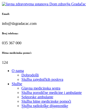
Skip
to
content
Email:
info@dzgradacac.com
Broj telefona:
035 367 000
Hitna medicinska pomoć:
124
O nama
Dobrodošli
Služba zajedničkih poslova
Službe
Glavna medicinska sestra
Služba porodične medicine i ambulante
Sektorske ambulante
Služba hitne medicinske pomoći
Služba radiološke dijagnostike