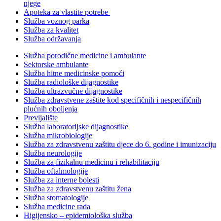
njege
Apoteka za vlastite potrebe
Služba voznog parka
Služba za kvalitet
Služba održavanja
Služba porodične medicine i ambulante
Sektorske ambulante
Služba hitne medicinske pomoći
Služba radiološke dijagnostike
Služba ultrazvučne dijagnostike
Služba zdravstvene zaštite kod specifičnih i nespecifičnih
plućnih oboljenja
Previjalište
Služba laboratorijske dijagnostike
Služba mikrobiologije
Služba za zdravstvenu zaštitu djece do 6. godine i imunizaciju
Služba neurologije
Služba za fizikalnu medicinu i rehabilitaciju
Služba oftalmologije
Služba za interne bolesti
Služba za zdravstvenu zaštitu žena
Služba stomatologije
Služba medicine rada
Higijensko – epidemiološka služba