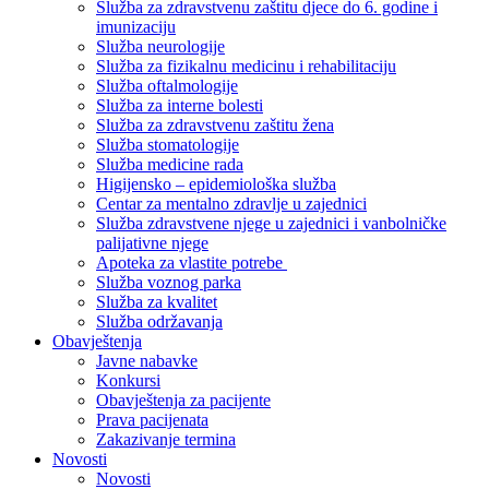
Služba za zdravstvenu zaštitu djece do 6. godine i
imunizaciju
Služba neurologije
Služba za fizikalnu medicinu i rehabilitaciju
Služba oftalmologije
Služba za interne bolesti
Služba za zdravstvenu zaštitu žena
Služba stomatologije
Služba medicine rada
Higijensko – epidemiološka služba
Centar za mentalno zdravlje u zajednici
Služba zdravstvene njege u zajednici i vanbolničke
palijativne njege
Apoteka za vlastite potrebe
Služba voznog parka
Služba za kvalitet
Služba održavanja
Obavještenja
Javne nabavke
Konkursi
Obavještenja za pacijente
Prava pacijenata
Zakazivanje termina
Novosti
Novosti