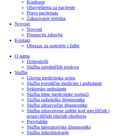
Konkursi
Obavještenja za pacijente
Prava pacijenata
Zakazivanje termina
Novosti
Novosti
Promocija zdravlja
Kontakt
Obrazac za sugestije i žalbe
O nama
Dobrodošli
Služba zajedničkih poslova
Službe
Glavna medicinska sestra
Služba porodične medicine i ambulante
Sektorske ambulante
Služba hitne medicinske pomoći
Služba radiološke dijagnostike
Služba ultrazvučne dijagnostike
Služba zdravstvene zaštite kod specifičnih i
nespecifičnih plućnih oboljenja
Previjalište
Služba laboratorijske dijagnostike
Služba mikrobiologije