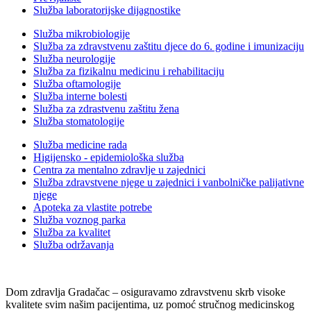
Služba laboratorijske dijagnostike
Služba mikrobiologije
Služba za zdravstvenu zaštitu djece do 6. godine i imunizaciju
Služba neurologije
Služba za fizikalnu medicinu i rehabilitaciju
Služba oftamologije
Služba interne bolesti
Služba za zdrastvenu zaštitu žena
Služba stomatologije
Služba medicine rada
Higijensko - epidemiološka služba
Centra za mentalno zdravlje u zajednici
Služba zdravstvene njege u zajednici i vanbolničke palijativne
njege
Apoteka za vlastite potrebe
Služba voznog parka
Služba za kvalitet
Služba održavanja
Dom zdravlja Gradačac – osiguravamo zdravstvenu skrb visoke
kvalitete svim našim pacijentima, uz pomoć stručnog medicinskog