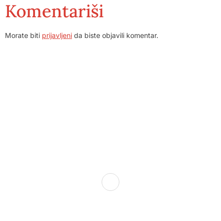
Komentariši
Morate biti
prijavljeni
da biste objavili komentar.
Dom zdravlja Gradačac – osiguravamo zdravstvenu skrb
visoke kvalitete svim našim pacijentima, uz pomoć
stručnog medicinskog osoblja i najnovije medicinske
opreme.
Služba porodične medicine i ambulante