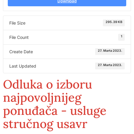
Download
295.39 KB
File Size
1
File Count
27. Marta 2023.
Create Date
27. Marta 2023.
Last Updated
Odluka o izboru
najpovoljnijeg
ponuđača - usluge
stručnog usavr