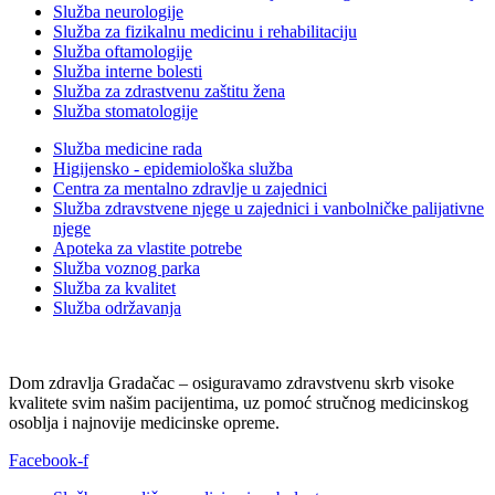
Služba neurologije
Služba za fizikalnu medicinu i rehabilitaciju
Služba oftamologije
Služba interne bolesti
Služba za zdrastvenu zaštitu žena
Služba stomatologije
Služba medicine rada
Higijensko - epidemiološka služba
Centra za mentalno zdravlje u zajednici
Služba zdravstvene njege u zajednici i vanbolničke palijativne
njege
Apoteka za vlastite potrebe
Služba voznog parka
Služba za kvalitet
Služba održavanja
Dom zdravlja Gradačac – osiguravamo zdravstvenu skrb visoke
kvalitete svim našim pacijentima, uz pomoć stručnog medicinskog
osoblja i najnovije medicinske opreme.
Facebook-f