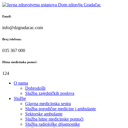
Skip
to
content
Email:
info@dzgradacac.com
Broj telefona:
035 367 000
Hitna medicinska pomoć:
124
O nama
Dobrodošli
Služba zajedničkih poslova
Službe
Glavna medicinska sestra
Služba porodične medicine i ambulante
Sektorske ambulante
Služba hitne medicinske pomoći
Služba radiološke dijagnostike