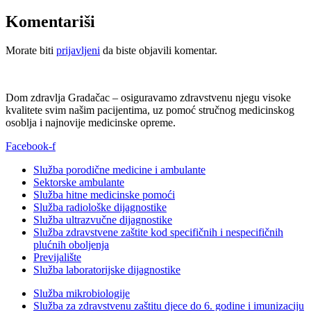
Komentariši
Morate biti
prijavljeni
da biste objavili komentar.
Dom zdravlja Gradačac – osiguravamo zdravstvenu njegu visoke
kvalitete svim našim pacijentima, uz pomoć stručnog medicinskog
osoblja i najnovije medicinske opreme.
Facebook-f
Služba porodične medicine i ambulante
Sektorske ambulante
Služba hitne medicinske pomoći
Služba radiološke dijagnostike
Služba ultrazvučne dijagnostike
Služba zdravstvene zaštite kod specifičnih i nespecifičnih
plućnih oboljenja
Previjalište
Služba laboratorijske dijagnostike
Služba mikrobiologije
Služba za zdravstvenu zaštitu djece do 6. godine i imunizaciju