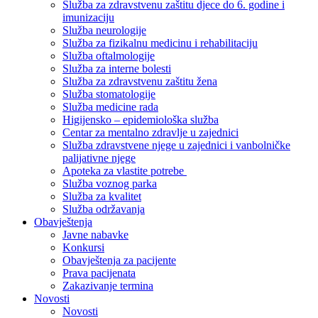
Služba za zdravstvenu zaštitu djece do 6. godine i
imunizaciju
Služba neurologije
Služba za fizikalnu medicinu i rehabilitaciju
Služba oftalmologije
Služba za interne bolesti
Služba za zdravstvenu zaštitu žena
Služba stomatologije
Služba medicine rada
Higijensko – epidemiološka služba
Centar za mentalno zdravlje u zajednici
Služba zdravstvene njege u zajednici i vanbolničke
palijativne njege
Apoteka za vlastite potrebe
Služba voznog parka
Služba za kvalitet
Služba održavanja
Obavještenja
Javne nabavke
Konkursi
Obavještenja za pacijente
Prava pacijenata
Zakazivanje termina
Novosti
Novosti