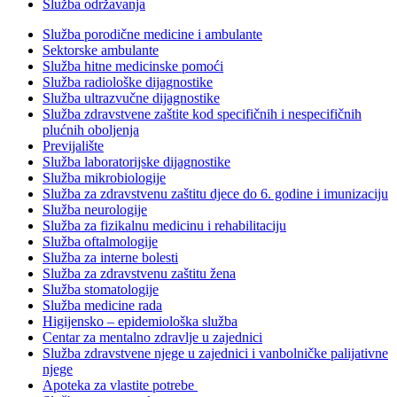
Služba održavanja
Služba porodične medicine i ambulante
Sektorske ambulante
Služba hitne medicinske pomoći
Služba radiološke dijagnostike
Služba ultrazvučne dijagnostike
Služba zdravstvene zaštite kod specifičnih i nespecifičnih
plućnih oboljenja
Previjalište
Služba laboratorijske dijagnostike
Služba mikrobiologije
Služba za zdravstvenu zaštitu djece do 6. godine i imunizaciju
Služba neurologije
Služba za fizikalnu medicinu i rehabilitaciju
Služba oftalmologije
Služba za interne bolesti
Služba za zdravstvenu zaštitu žena
Služba stomatologije
Služba medicine rada
Higijensko – epidemiološka služba
Centar za mentalno zdravlje u zajednici
Služba zdravstvene njege u zajednici i vanbolničke palijativne
njege
Apoteka za vlastite potrebe