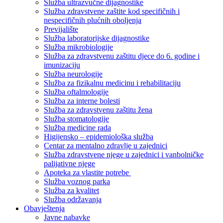
Služba ultrazvučne dijagnostike
Služba zdravstvene zaštite kod specifičnih i
nespecifičnih plućnih oboljenja
Previjalište
Služba laboratorijske dijagnostike
Služba mikrobiologije
Služba za zdravstvenu zaštitu djece do 6. godine i
imunizaciju
Služba neurologije
Služba za fizikalnu medicinu i rehabilitaciju
Služba oftalmologije
Služba za interne bolesti
Služba za zdravstvenu zaštitu žena
Služba stomatologije
Služba medicine rada
Higijensko – epidemiološka služba
Centar za mentalno zdravlje u zajednici
Služba zdravstvene njege u zajednici i vanbolničke
palijativne njege
Apoteka za vlastite potrebe
Služba voznog parka
Služba za kvalitet
Služba održavanja
Obavještenja
Javne nabavke