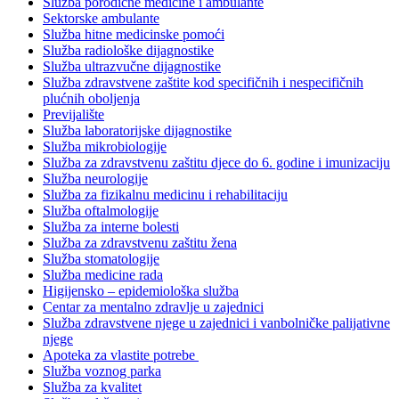
Služba porodične medicine i ambulante
Sektorske ambulante
Služba hitne medicinske pomoći
Služba radiološke dijagnostike
Služba ultrazvučne dijagnostike
Služba zdravstvene zaštite kod specifičnih i nespecifičnih
plućnih oboljenja
Previjalište
Služba laboratorijske dijagnostike
Služba mikrobiologije
Služba za zdravstvenu zaštitu djece do 6. godine i imunizaciju
Služba neurologije
Služba za fizikalnu medicinu i rehabilitaciju
Služba oftalmologije
Služba za interne bolesti
Služba za zdravstvenu zaštitu žena
Služba stomatologije
Služba medicine rada
Higijensko – epidemiološka služba
Centar za mentalno zdravlje u zajednici
Služba zdravstvene njege u zajednici i vanbolničke palijativne
njege
Apoteka za vlastite potrebe
Služba voznog parka
Služba za kvalitet