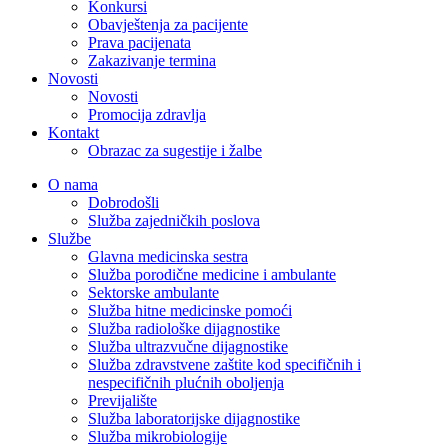
Konkursi
Obavještenja za pacijente
Prava pacijenata
Zakazivanje termina
Novosti
Novosti
Promocija zdravlja
Kontakt
Obrazac za sugestije i žalbe
O nama
Dobrodošli
Služba zajedničkih poslova
Službe
Glavna medicinska sestra
Služba porodične medicine i ambulante
Sektorske ambulante
Služba hitne medicinske pomoći
Služba radiološke dijagnostike
Služba ultrazvučne dijagnostike
Služba zdravstvene zaštite kod specifičnih i
nespecifičnih plućnih oboljenja
Previjalište
Služba laboratorijske dijagnostike
Služba mikrobiologije