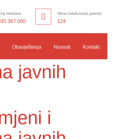
roj telefona:
Hitna medicinska pomoć:
035 367 000
124
Obavještenja
Novosti
Kontakt
na javnih
mjeni i
a javnih