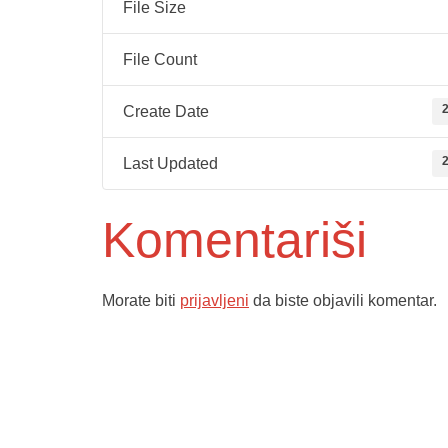
File Size
File Count
2
Create Date
2
Last Updated
Komentariši
Morate biti
prijavljeni
da biste objavili komentar.
Služba poro
ambulante
Dom zdravlja Gradačac –
Sektorske 