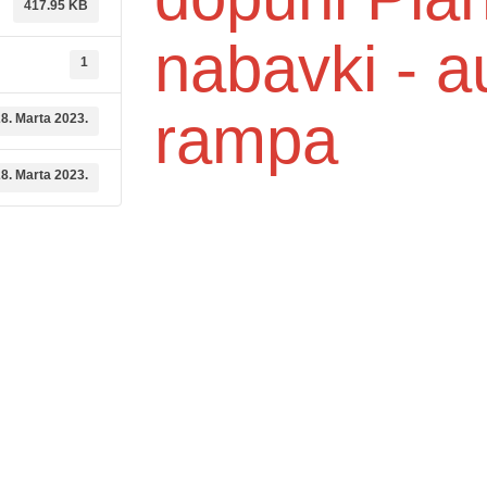
417.95 KB
nabavki - 
1
rampa
8. Marta 2023.
8. Marta 2023.
dične medicine i
Služba mikrobiologije
Služba za zdravstvenu zaštitu djec
ambulante
6. godine i imunizaciju