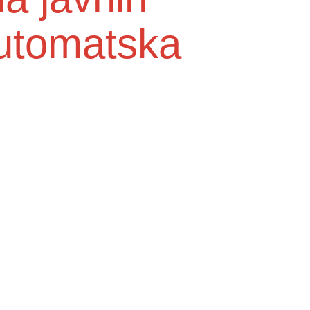
automatska
Služba medicine rada
e do
Higijensko - epidemiološka služba
Centra za mentalno zdravlje u zajednici