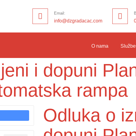
Email:
B
info@dzgradacac.com
O nama
Službe
eni i dopuni Pla
utomatska rampa
Odluka o iz
dopuni Plan