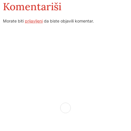
Komentariši
Morate biti
prijavljeni
da biste objavili komentar.
Dom zdravlja Gradačac – osiguravamo zdravstvenu skrb
visoke kvalitete svim našim pacijentima, uz pomoć
stručnog medicinskog osoblja i najnovije medicinske
opreme.
Služba porodične medicine i ambulante