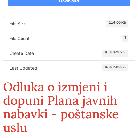
Download
224.00 KB
File Size
1
File Count
4. Jula 2023.
Create Date
4. Jula 2023.
Last Updated
Odluka o izmjeni i
dopuni Plana javnih
nabavki - poštanske
uslu