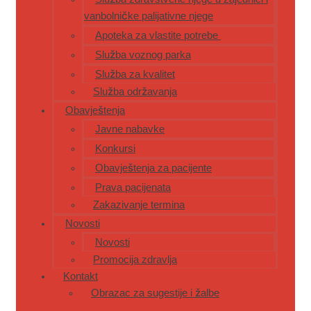
vanbolničke palijativne njege
Apoteka za vlastite potrebe
Služba voznog parka
Služba za kvalitet
Služba održavanja
Obavještenja
Javne nabavke
Konkursi
Obavještenja za pacijente
Prava pacijenata
Zakazivanje termina
Novosti
Novosti
Promocija zdravlja
Kontakt
Obrazac za sugestije i žalbe