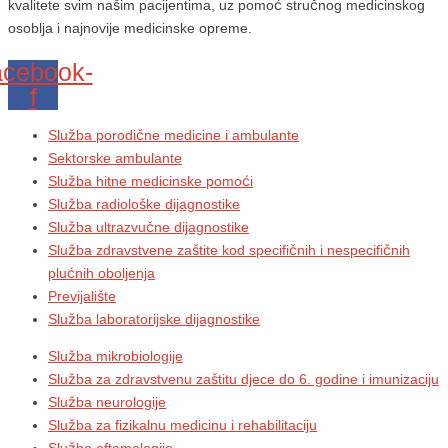
kvalitete svim našim pacijentima, uz pomoć stručnog medicinskog
osoblja i najnovije medicinske opreme.
cebook-
f
Služba porodične medicine i ambulante
Sektorske ambulante
Služba hitne medicinske pomoći
Služba radiološke dijagnostike
Služba ultrazvučne dijagnostike
Služba zdravstvene zaštite kod specifičnih i nespecifičnih
plućnih oboljenja
Previjalište
Služba laboratorijske dijagnostike
Služba mikrobiologije
Služba za zdravstvenu zaštitu djece do 6. godine i imunizaciju
Služba neurologije
Služba za fizikalnu medicinu i rehabilitaciju
Služba oftamologije