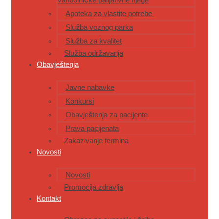
Apoteka za vlastite potrebe
Služba voznog parka
Služba za kvalitet
Služba održavanja
Obavještenja
Javne nabavke
Konkursi
Obavještenja za pacijente
Prava pacijenata
Zakazivanje termina
Novosti
Novosti
Promocija zdravlja
Kontakt