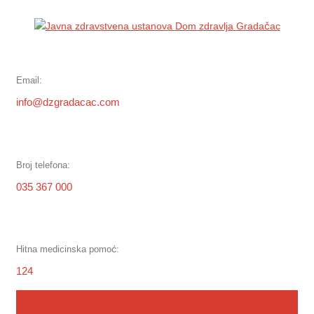
Skip
to
content
Email:
info@dzgradacac.com
Broj telefona:
035 367 000
Hitna medicinska pomoć:
124