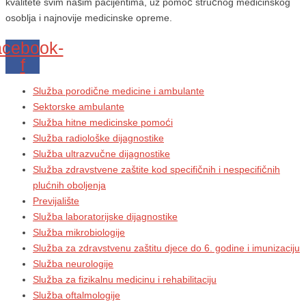
kvalitete svim našim pacijentima, uz pomoć stručnog medicinskog
osoblja i najnovije medicinske opreme.
cebook-
f
Služba porodične medicine i ambulante
Sektorske ambulante
Služba hitne medicinske pomoći
Služba radiološke dijagnostike
Služba ultrazvučne dijagnostike
Služba zdravstvene zaštite kod specifičnih i nespecifičnih
plućnih oboljenja
Previjalište
Služba laboratorijske dijagnostike
Služba mikrobiologije
Služba za zdravstvenu zaštitu djece do 6. godine i imunizaciju
Služba neurologije
Služba za fizikalnu medicinu i rehabilitaciju
Služba oftalmologije