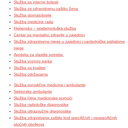
Služba za interne bolesti
Služba za zdravstvenu zaštitu žena
Služba stomatologije
Služba medicine rada
Higijensko – epidemiološka služba
Centar za mentalno zdravlje u zajednici
Služba zdravstvene njege u zajednici i vanbolničke palijativne
njege
Apoteka za vlastite potrebe
Služba voznog parka
Služba za kvalitet
Služba održavanja
Služba porodične medicine i ambulante
Sektorske ambulante
Služba hitne medicinske pomoći
Služba radiološke dijagnostike
Služba ultrazvučne dijagnostike
Služba zdravstvene zaštite kod specifičnih i nespecifičnih
plućnih oboljenja