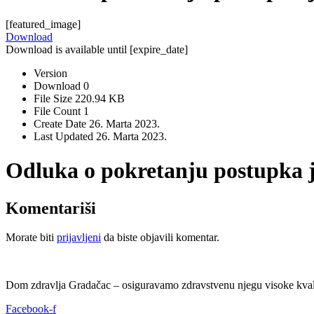
[featured_image]
Download
Download is available until [expire_date]
Version
Download
0
File Size
220.94 KB
File Count
1
Create Date
26. Marta 2023.
Last Updated
26. Marta 2023.
Odluka o pokretanju postupka 
Komentariši
Morate biti
prijavljeni
da biste objavili komentar.
Dom zdravlja Gradačac – osiguravamo zdravstvenu njegu visoke kvali
Facebook-f