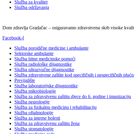
Služba za kvalitet
Služba održavanja
Dom zdravlja Gradačac – osiguravamo zdravstvenu skrb visoke kvalit
Facebook-f
Služba porodične medicine i ambulante
Sektorske ambulante
Služba hitne medicinske pomoći
Služba radiološke dijagnostike
Služba ultrazvučne dijagnostike
Služba zdravstvene zaštite kod specifičnih i nespecifičnih plućn
Previjalište
Služba laboratorijske dijagnostike
Služba mikrobiologije
Služba za zdravstvenu zaštitu djece do 6. godine i imunizaciju
Služba neurologije
Služba za fizikalnu medicinu i rehabilitaciju
Služba oftalmologije
Služba za interne bolesti
Služba za zdravstvenu zaštitu žena
Služba stomatologije