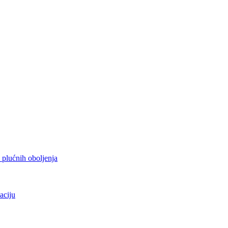
h plućnih oboljenja
aciju