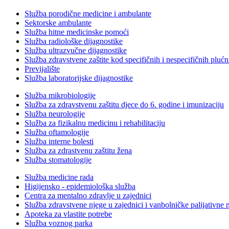
Služba porodične medicine i ambulante
Sektorske ambulante
Služba hitne medicinske pomoći
Služba radiološke dijagnostike
Služba ultrazvučne dijagnostike
Služba zdravstvene zaštite kod specifičnih i nespecifičnih plućn
Previjalište
Služba laboratorijske dijagnostike
Služba mikrobiologije
Služba za zdravstvenu zaštitu djece do 6. godine i imunizaciju
Služba neurologije
Služba za fizikalnu medicinu i rehabilitaciju
Služba oftamologije
Služba interne bolesti
Služba za zdrastvenu zaštitu žena
Služba stomatologije
Služba medicine rada
Higijensko - epidemiološka služba
Centra za mentalno zdravlje u zajednici
Služba zdravstvene njege u zajednici i vanbolničke palijativne 
Apoteka za vlastite potrebe
Služba voznog parka