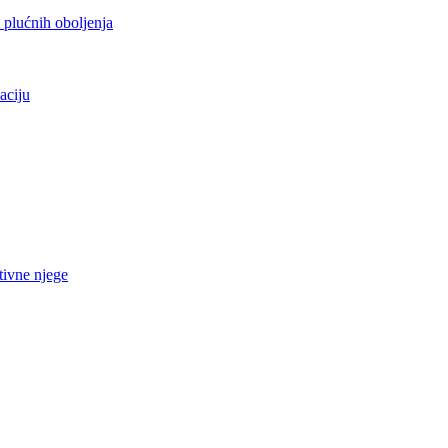
h plućnih oboljenja
aciju
tivne njege