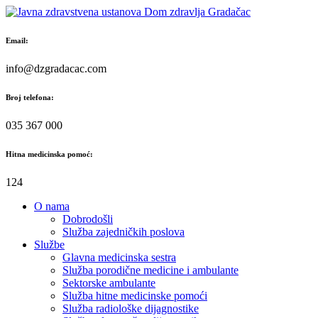
Skip
to
content
Email:
info@dzgradacac.com
Broj telefona:
035 367 000
Hitna medicinska pomoć:
124
O nama
Dobrodošli
Služba zajedničkih poslova
Službe
Glavna medicinska sestra
Služba porodične medicine i ambulante
Sektorske ambulante
Služba hitne medicinske pomoći
Služba radiološke dijagnostike