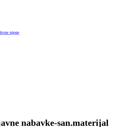
tivne njege
javne nabavke-san.materijal