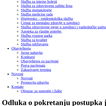
Služba za interne bolesti
Služba za zdravstvenu zaštitu žena
Služba stomatologije
Služba medicine rada
Higijensko – epidemiološka služba
Centar za mentalno zdravlje u zajednici
Služba zdravstvene njege u zajednici i vanbolničke palija
Apoteka za vlastite potrebe
Služba voznog parka
Služba za kvalitet
Služba održavanja
Obavještenja
Javne nabavke
Konkursi
Obavještenja za pacijente
Prava pacijenata
Zakazivanje termina
Novosti
Novosti
Promocija zdravlja
Kontakt
Obrazac za sugestije i žalbe
Odluka o pokretanju postupka 