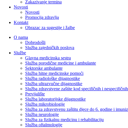
Zakazivanje termina
Novosti
Novosti
Promocija zdravlja
Kontakt
Obrazac za sugestije i žalbe
O nama
Dobrodošli
Služba zajedničkih poslova
Službe
Glavna medicinska sestra
Služba porodične medicine i ambulante
Sektorske ambulante
Služba hitne medicinske pomoći
Služba radiološke dijagnostike
Služba ultrazvučne dijagnostike
Služba zdravstvene zaštite kod specifičnih i nespecifični
Previjalište
Služba laboratorijske dijagnostike
Služba mikrobiologije
Služba za zdravstvenu zaštitu djece do 6. godine i imuniz
Služba neurologije
Služba za fizikalnu medicinu i rehabilitaciju
Služba oftalmologije