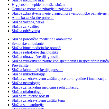
Služba medicine rada
Higijensko – epidemiološka služba
Centar za mentalno zdravlje u zajednici
Služba zdravstvene njege u zajednici i vanbolničke palijativne 
Apoteka za vlastite potrebe
Služba voznog parka
Služba za kvalitet
Služba održavanja
Služba porodične medicine i ambulante
Sektorske ambulante
Služba hitne medicinske pomoći
Služba radiološke dijagnostike
Služba ultrazvučne dijagnostike
Služba zdravstvene zaštite kod specifičnih i nespecifičnih plućn
Previjalište
Služba laboratorijske dijagnostike
Služba mikrobiologije
Služba za zdravstvenu zaštitu djece do 6. godine i imunizaciju
Služba neurologije
Služba za fizikalnu medicinu i rehabilitaciju
Služba oftalmologije
Služba za interne bolesti
Služba za zdravstvenu zaštitu žena
Služba stomatologije