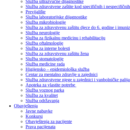
Služba ultrazvučne dijagnostike
Služba zdravstvene zaštite kod specifičnih i nespecifični
Previjalište
Služba laboratorijske dijagnostike
Služba mikrobiologije
Služba za zdravstvenu zaštitu djece do 6. godine i imuniz
Služba neurologije
Služba za fizikalnu medicinu i rehabilitaciju
Služba oftalmologije
Služba za interne bolesti
Služba za zdravstvenu zaštitu žena
Služba stomatologije
Služba medicine rada
Higijensko – epidemiološka služba
Centar za mentalno zdravlje u zajednici
Služba zdravstvene njege u zajednici i vanbolničke palija
Apoteka za vlastite potrebe
Služba voznog parka
Služba za kvalitet
Služba održavanja
Obavještenja
Javne nabavke
Konkursi
Obavještenja za pacijente
Prava pacijenata