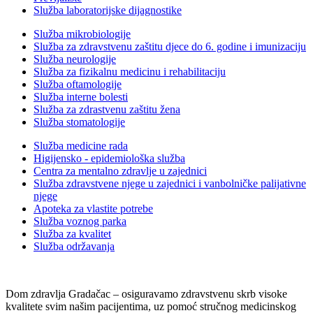
Služba laboratorijske dijagnostike
Služba mikrobiologije
Služba za zdravstvenu zaštitu djece do 6. godine i imunizaciju
Služba neurologije
Služba za fizikalnu medicinu i rehabilitaciju
Služba oftamologije
Služba interne bolesti
Služba za zdrastvenu zaštitu žena
Služba stomatologije
Služba medicine rada
Higijensko - epidemiološka služba
Centra za mentalno zdravlje u zajednici
Služba zdravstvene njege u zajednici i vanbolničke palijativne
njege
Apoteka za vlastite potrebe
Služba voznog parka
Služba za kvalitet
Služba održavanja
Dom zdravlja Gradačac – osiguravamo zdravstvenu skrb visoke
kvalitete svim našim pacijentima, uz pomoć stručnog medicinskog