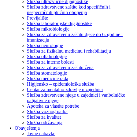
Služba ultrazvučne dijagnostike
Služba zdravstvene zaštite kod specifičnih i
nespecifičnih plućnih oboljenja
Previjalište
Služba laboratorijske dijagnostike
Služba mikrobiologije
Služba za zdravstvenu zaštitu djece do 6. godine i
imunizaciju
Služba neurologije
Služba za fizikalnu medicinu i rehabilitaciju
Služba oftalmologije
Služba za interne bolesti
Služba za zdravstvenu zaštitu žena
Služba stomatologije
Služba medicine rada
Higijensko – epidemiološka služba
Centar za mentalno zdravlje u zajednici
Služba zdravstvene njege u zajednici i vanbolničke
palijativne njege
Apoteka za vlastite potrebe
Služba voznog parka
Služba za kvalitet
Služba održavanja
Obavještenja
Javne nabavke