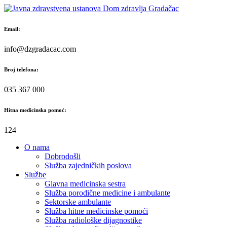
Skip
to
content
Email:
info@dzgradacac.com
Broj telefona:
035 367 000
Hitna medicinska pomoć:
124
O nama
Dobrodošli
Služba zajedničkih poslova
Službe
Glavna medicinska sestra
Služba porodične medicine i ambulante
Sektorske ambulante
Služba hitne medicinske pomoći
Služba radiološke dijagnostike