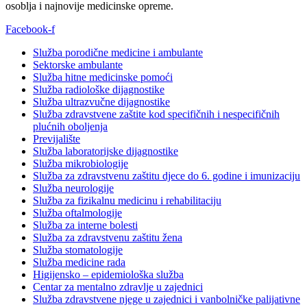
osoblja i najnovije medicinske opreme.
Facebook-f
Služba porodične medicine i ambulante
Sektorske ambulante
Služba hitne medicinske pomoći
Služba radiološke dijagnostike
Služba ultrazvučne dijagnostike
Služba zdravstvene zaštite kod specifičnih i nespecifičnih
plućnih oboljenja
Previjalište
Služba laboratorijske dijagnostike
Služba mikrobiologije
Služba za zdravstvenu zaštitu djece do 6. godine i imunizaciju
Služba neurologije
Služba za fizikalnu medicinu i rehabilitaciju
Služba oftalmologije
Služba za interne bolesti
Služba za zdravstvenu zaštitu žena
Služba stomatologije
Služba medicine rada
Higijensko – epidemiološka služba
Centar za mentalno zdravlje u zajednici
Služba zdravstvene njege u zajednici i vanbolničke palijativne