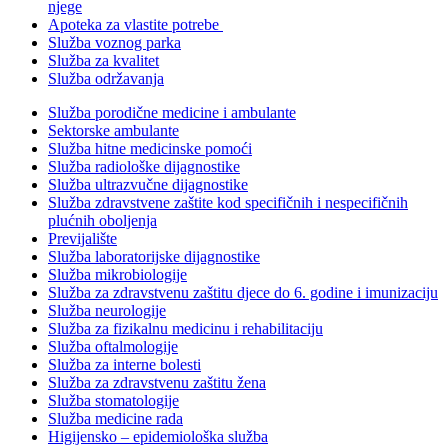
njege
Apoteka za vlastite potrebe
Služba voznog parka
Služba za kvalitet
Služba održavanja
Služba porodične medicine i ambulante
Sektorske ambulante
Služba hitne medicinske pomoći
Služba radiološke dijagnostike
Služba ultrazvučne dijagnostike
Služba zdravstvene zaštite kod specifičnih i nespecifičnih
plućnih oboljenja
Previjalište
Služba laboratorijske dijagnostike
Služba mikrobiologije
Služba za zdravstvenu zaštitu djece do 6. godine i imunizaciju
Služba neurologije
Služba za fizikalnu medicinu i rehabilitaciju
Služba oftalmologije
Služba za interne bolesti
Služba za zdravstvenu zaštitu žena
Služba stomatologije
Služba medicine rada
Higijensko – epidemiološka služba