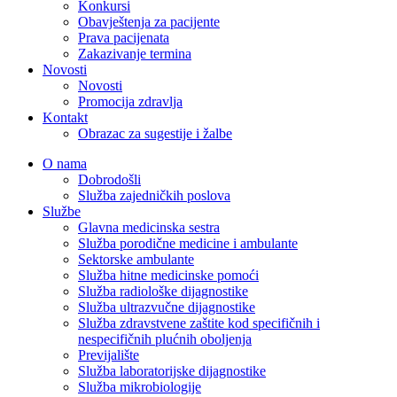
Konkursi
Obavještenja za pacijente
Prava pacijenata
Zakazivanje termina
Novosti
Novosti
Promocija zdravlja
Kontakt
Obrazac za sugestije i žalbe
O nama
Dobrodošli
Služba zajedničkih poslova
Službe
Glavna medicinska sestra
Služba porodične medicine i ambulante
Sektorske ambulante
Služba hitne medicinske pomoći
Služba radiološke dijagnostike
Služba ultrazvučne dijagnostike
Služba zdravstvene zaštite kod specifičnih i
nespecifičnih plućnih oboljenja
Previjalište
Služba laboratorijske dijagnostike
Služba mikrobiologije