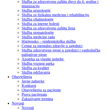
Služba za zdravstvenu zaštitu djece do 6. godine i
imunizaciju
Služba neurologije
Služba za fizikalnu medicinu i rehabilitaciju
Služba oftalmologije
Služba za interne bolesti
Služba za zdravstvenu zaštitu žena
Služba stomatologije
Služba medicine rada
Higijensko – epidemiološka služba
Centar za mentalno zdravlje u zajednici
Služba zdravstvene njege u zajednici i vanbolničke
palijativne njege
Apoteka za vlastite potrebe
Služba voznog parka
Služba za kvalitet
Služba održavanja
Obavještenja
Javne nabavke
Konkursi
Obavještenja za pacijente
Prava pacijenata
Zakazivanje termina
Novosti
Novosti