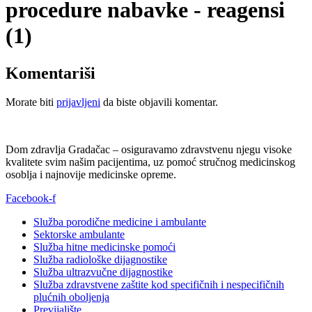
procedure nabavke - reagensi
(1)
Komentariši
Morate biti
prijavljeni
da biste objavili komentar.
Dom zdravlja Gradačac – osiguravamo zdravstvenu njegu visoke
kvalitete svim našim pacijentima, uz pomoć stručnog medicinskog
osoblja i najnovije medicinske opreme.
Facebook-f
Služba porodične medicine i ambulante
Sektorske ambulante
Služba hitne medicinske pomoći
Služba radiološke dijagnostike
Služba ultrazvučne dijagnostike
Služba zdravstvene zaštite kod specifičnih i nespecifičnih
plućnih oboljenja
Previjalište