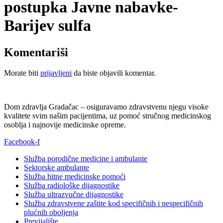
postupka Javne nabavke-
Barijev sulfa
Komentariši
Morate biti
prijavljeni
da biste objavili komentar.
Dom zdravlja Gradačac – osiguravamo zdravstvenu njegu visoke
kvalitete svim našim pacijentima, uz pomoć stručnog medicinskog
osoblja i najnovije medicinske opreme.
Facebook-f
Služba porodične medicine i ambulante
Sektorske ambulante
Služba hitne medicinske pomoći
Služba radiološke dijagnostike
Služba ultrazvučne dijagnostike
Služba zdravstvene zaštite kod specifičnih i nespecifičnih
plućnih oboljenja
Previjalište