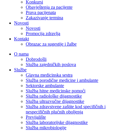
Konkursi
Obavještenja za pacijente
Prava pacijenata
Zakazivanje termina
Novosti
Novosti
Promocija zdravlja
Kontakt
Obrazac za sugestije i žalbe
O nama
Dobrodošli
Služba zajedničkih poslova
Službe
Glavna medicinska sestra
Služba porodične medicine i ambulante
Sektorske ambulante
Služba hitne medicinske pomoći
Služba radiološke dijagnostike
Služba ultrazvučne dijagnostike
Služba zdravstvene zaštite kod specifičnih i
nespecifičnih plućnih oboljenja
Previjalište
Služba laboratorijske dijagnostike
Služba mikrobiologije