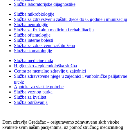
Služba laboratorijske dijagnostike
Služba mikrobiologije
Služba za zdravstvenu zaštitu djece do 6. godine i imunizaciju
Služba neurologije
Služba za fizikalnu medicinu i rehabilitaciju
Služba oftamologije
Služba interne bolesti
Služba za zdrastvenu zaštitu žena
Služba stomatologije
Služba medicine rada
Higijensko - epidemiološka služba
Centra za mentalno zdravlje u zajednici
Služba zdravstvene njege u zajednici i vanbolničke palijativne
njege
Apoteka za vlastite potrebe
Služba voznog parka
Služba za kvalitet
Služba održavanja
Dom zdravlja Gradačac – osiguravamo zdravstvenu skrb visoke
kvalitete svim našim pacijentima, uz pomoć stručnog medicinskog