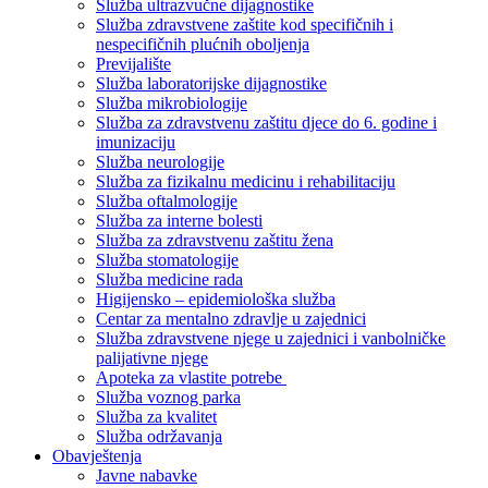
Služba ultrazvučne dijagnostike
Služba zdravstvene zaštite kod specifičnih i
nespecifičnih plućnih oboljenja
Previjalište
Služba laboratorijske dijagnostike
Služba mikrobiologije
Služba za zdravstvenu zaštitu djece do 6. godine i
imunizaciju
Služba neurologije
Služba za fizikalnu medicinu i rehabilitaciju
Služba oftalmologije
Služba za interne bolesti
Služba za zdravstvenu zaštitu žena
Služba stomatologije
Služba medicine rada
Higijensko – epidemiološka služba
Centar za mentalno zdravlje u zajednici
Služba zdravstvene njege u zajednici i vanbolničke
palijativne njege
Apoteka za vlastite potrebe
Služba voznog parka
Služba za kvalitet
Služba održavanja
Obavještenja
Javne nabavke