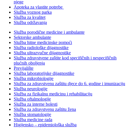
njege
Apoteka za vlastite potrebe
Služba voznog parka
Služba za kvalitet
Služba održavanja
Služba porodične medicine i ambulante
Sektorske ambulante
Služba hitne medicinske pomoći
Služba radiološke dijagnostike
Služba ultrazvučne dijagnostike
Služba zdravstvene zaštite kod specifičnih i nespecifičnih
plućnih oboljenja
Previjalište
Služba laboratorijske dijagnostike
Služba mikrobiologije
Služba za zdravstvenu zaštitu djece do 6. godine i imunizaciju
Služba neurologije
Služba za fizikalnu medicinu i rehabilitaciju
Služba oftalmologije
Služba za interne bolesti
Služba za zdravstvenu zaštitu žena
Služba stomatologije
Služba medicine rada
Higijensko – epidemiološka služba