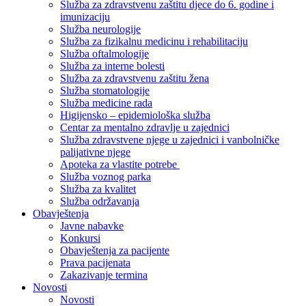
Služba za zdravstvenu zaštitu djece do 6. godine i
imunizaciju
Služba neurologije
Služba za fizikalnu medicinu i rehabilitaciju
Služba oftalmologije
Služba za interne bolesti
Služba za zdravstvenu zaštitu žena
Služba stomatologije
Služba medicine rada
Higijensko – epidemiološka služba
Centar za mentalno zdravlje u zajednici
Služba zdravstvene njege u zajednici i vanbolničke
palijativne njege
Apoteka za vlastite potrebe
Služba voznog parka
Služba za kvalitet
Služba održavanja
Obavještenja
Javne nabavke
Konkursi
Obavještenja za pacijente
Prava pacijenata
Zakazivanje termina
Novosti
Novosti