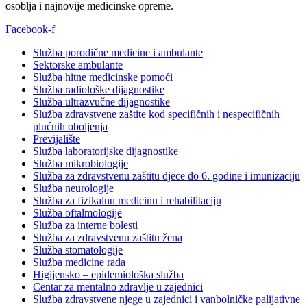
osoblja i najnovije medicinske opreme.
Facebook-f
Služba porodične medicine i ambulante
Sektorske ambulante
Služba hitne medicinske pomoći
Služba radiološke dijagnostike
Služba ultrazvučne dijagnostike
Služba zdravstvene zaštite kod specifičnih i nespecifičnih
plućnih oboljenja
Previjalište
Služba laboratorijske dijagnostike
Služba mikrobiologije
Služba za zdravstvenu zaštitu djece do 6. godine i imunizaciju
Služba neurologije
Služba za fizikalnu medicinu i rehabilitaciju
Služba oftalmologije
Služba za interne bolesti
Služba za zdravstvenu zaštitu žena
Služba stomatologije
Služba medicine rada
Higijensko – epidemiološka služba
Centar za mentalno zdravlje u zajednici
Služba zdravstvene njege u zajednici i vanbolničke palijativne