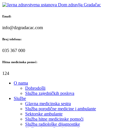
Skip
to
content
Email:
info@dzgradacac.com
Broj telefona:
035 367 000
Hitna medicinska pomoć:
124
O nama
Dobrodošli
Služba zajedničkih poslova
Službe
Glavna medicinska sestra
Služba porodične medicine i ambulante
Sektorske ambulante
Služba hitne medicinske pomoći
Služba radiološke dijagnostike