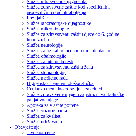
Služba ultrazvučne dijagnostike
Služba zdravstvene zaštite kod specifičnih i
nespecifičnih plućnih oboljenja
Previjalište
Služba laboratorijske dijagnostike
Služba mikrobiologije
Služba za zdravstvenu zaštitu djece do 6. godine i
imunizaciju
Služba neurologije
Služba za fizikalnu medicinu i rehabilitaciju
Služba oftalmologije
Služba za interne bolesti
Služba za zdravstvenu zaštitu žena
Služba stomatologije
Služba medicine rada
Higijensko – epidemiološka služba
Centar za mentalno zdravlje u zajednici
Služba zdravstvene njege u zajednici i vanbolničke
palijativne njege
Apoteka za vlastite potrebe
Služba voznog parka
Služba za kvalitet
Služba održavanja
Obavještenja
Javne nabavke