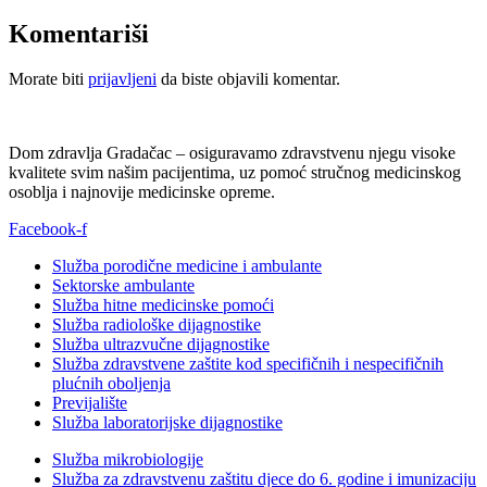
Komentariši
Morate biti
prijavljeni
da biste objavili komentar.
Dom zdravlja Gradačac – osiguravamo zdravstvenu njegu visoke
kvalitete svim našim pacijentima, uz pomoć stručnog medicinskog
osoblja i najnovije medicinske opreme.
Facebook-f
Služba porodične medicine i ambulante
Sektorske ambulante
Služba hitne medicinske pomoći
Služba radiološke dijagnostike
Služba ultrazvučne dijagnostike
Služba zdravstvene zaštite kod specifičnih i nespecifičnih
plućnih oboljenja
Previjalište
Služba laboratorijske dijagnostike
Služba mikrobiologije
Služba za zdravstvenu zaštitu djece do 6. godine i imunizaciju