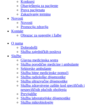
Konkursi
Obavještenja za pacijente
Prava pacijenata
Zakazivanje termina
Novosti
Novosti
Promocija zdravlja
Kontakt
Obrazac za sugestije i žalbe
O nama
Dobrodošli
Služba zajedničkih poslova
Službe
Glavna medicinska sestra
Služba porodične medicine i ambulante
Sektorske ambulante
Služba hitne medicinske pomoći
Služba radiološke dijagnostike
Služba ultrazvučne dijagnostike
Služba zdravstvene zaštite kod specifičnih i
nespecifičnih plućnih oboljenja
Previjalište
Služba laboratorijske dijagnostike
Služba mikrobiologije