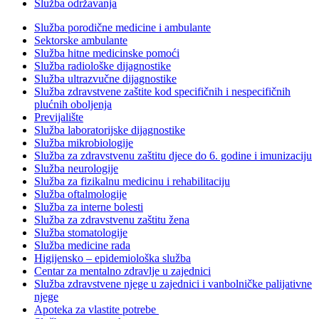
Služba održavanja
Služba porodične medicine i ambulante
Sektorske ambulante
Služba hitne medicinske pomoći
Služba radiološke dijagnostike
Služba ultrazvučne dijagnostike
Služba zdravstvene zaštite kod specifičnih i nespecifičnih
plućnih oboljenja
Previjalište
Služba laboratorijske dijagnostike
Služba mikrobiologije
Služba za zdravstvenu zaštitu djece do 6. godine i imunizaciju
Služba neurologije
Služba za fizikalnu medicinu i rehabilitaciju
Služba oftalmologije
Služba za interne bolesti
Služba za zdravstvenu zaštitu žena
Služba stomatologije
Služba medicine rada
Higijensko – epidemiološka služba
Centar za mentalno zdravlje u zajednici
Služba zdravstvene njege u zajednici i vanbolničke palijativne
njege
Apoteka za vlastite potrebe