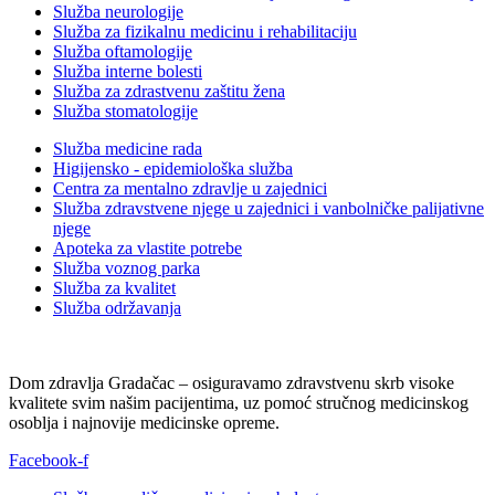
Služba neurologije
Služba za fizikalnu medicinu i rehabilitaciju
Služba oftamologije
Služba interne bolesti
Služba za zdrastvenu zaštitu žena
Služba stomatologije
Služba medicine rada
Higijensko - epidemiološka služba
Centra za mentalno zdravlje u zajednici
Služba zdravstvene njege u zajednici i vanbolničke palijativne
njege
Apoteka za vlastite potrebe
Služba voznog parka
Služba za kvalitet
Služba održavanja
Dom zdravlja Gradačac – osiguravamo zdravstvenu skrb visoke
kvalitete svim našim pacijentima, uz pomoć stručnog medicinskog
osoblja i najnovije medicinske opreme.
Facebook-f