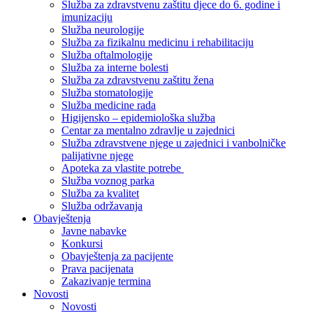
Služba za zdravstvenu zaštitu djece do 6. godine i
imunizaciju
Služba neurologije
Služba za fizikalnu medicinu i rehabilitaciju
Služba oftalmologije
Služba za interne bolesti
Služba za zdravstvenu zaštitu žena
Služba stomatologije
Služba medicine rada
Higijensko – epidemiološka služba
Centar za mentalno zdravlje u zajednici
Služba zdravstvene njege u zajednici i vanbolničke
palijativne njege
Apoteka za vlastite potrebe
Služba voznog parka
Služba za kvalitet
Služba održavanja
Obavještenja
Javne nabavke
Konkursi
Obavještenja za pacijente
Prava pacijenata
Zakazivanje termina
Novosti
Novosti