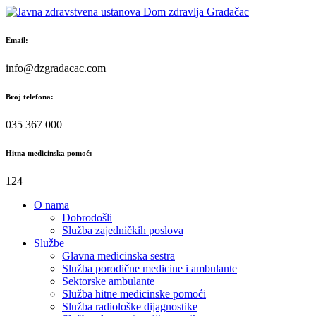
Skip
to
content
Email:
info@dzgradacac.com
Broj telefona:
035 367 000
Hitna medicinska pomoć:
124
O nama
Dobrodošli
Služba zajedničkih poslova
Službe
Glavna medicinska sestra
Služba porodične medicine i ambulante
Sektorske ambulante
Služba hitne medicinske pomoći
Služba radiološke dijagnostike