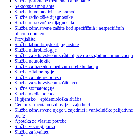
Služba porodične medicine i ambulante
Sektorske ambulante
Služba hitne medicinske pomoći
Služba radiološke dijagnostike
Služba ultrazvučne dijagnostike
Služba zdravstvene zaštite kod specifičnih i nespecifičnih
plućnih oboljenja
Previjalište
Služba laboratorijske dijagnostike
Služba mikrobiologije
Služba za zdravstvenu zaštitu djece do 6. godine i imunizaciju
Služba neurologije
Služba za fizikalnu medicinu i rehabilitaciju
Služba oftalmologije
Služba za interne bolesti
Služba za zdravstvenu zaštitu žena
Služba stomatologije
Služba medicine rada
Higijensko – epidemiološka služba
Centar za mentalno zdravlje u zajednici
Služba zdravstvene njege u zajednici i vanbolničke palijativne
njege
Apoteka za vlastite potrebe
Služba voznog parka
Služba za kvalitet