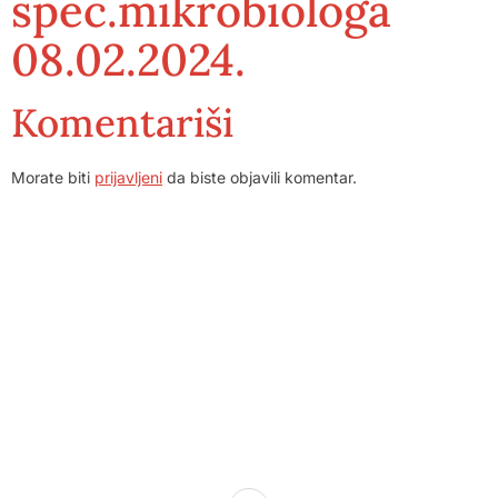
spec.mikrobiologa
08.02.2024.
Komentariši
Morate biti
prijavljeni
da biste objavili komentar.
Dom zdravlja Gradačac – osiguravamo zdravstvenu skrb
visoke kvalitete svim našim pacijentima, uz pomoć
stručnog medicinskog osoblja i najnovije medicinske
opreme.