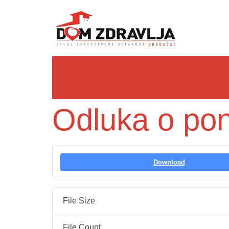
Odluka o pon
Download
File Size
File Count