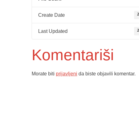
2
Create Date
2
Last Updated
Komentariši
Morate biti
prijavljeni
da biste objavili komentar.
Služba poro
ambulante
Sektorske 
Služba hit
Dom zdravlja Gradačac –
Služba radi
osiguravamo zdravstvenu njegu