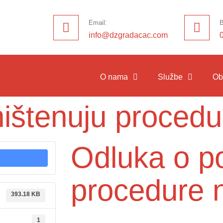
Email:
B
info@dzgradacac.com
O nama
Službe
Ob
ištenuju proced
Odluka o p
procedure 
393.18 KB
1