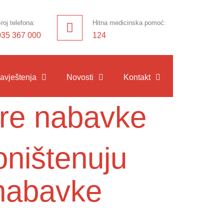
roj telefona:
Hitna medicinska pomoć:
035 367 000
124
avještenja
Novosti
Kontakt
ure nabavke
oništenuju
nabavke