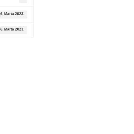
6. Marta 2023.
6. Marta 2023.
dične medicine i
Služba mikrobiologije
Služba za zdravstvenu zaštitu djec
ambulante
6. godine i imunizaciju
ne medicinske pomoći
Služba neurologije
ološke dijagnostike
Služba za fizikalnu medicinu i