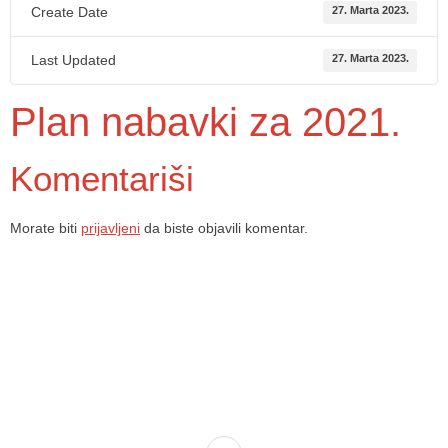
Create Date
27. Marta 2023.
Last Updated
27. Marta 2023.
Plan nabavki za 2021.
Komentariši
Morate biti
prijavljeni
da biste objavili komentar.
Dom zdravlja Gradačac – osiguravamo zdravstvenu skrb visoke
kvalitete svim našim pacijentima, uz pomoć stručnog medicinskog
osoblja i najnovije medicinske opreme.