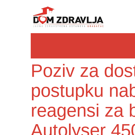
Poziv za dos
postupku naba
reagensi za b
Autolyser 45