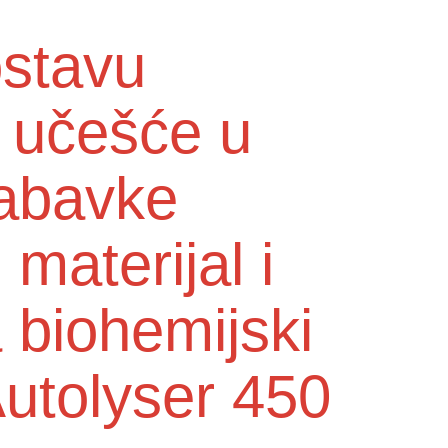
ostavu
a učešće u
abavke
 materijal i
 biohemijski
Autolyser 450