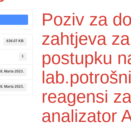
Poziv za d
zahtjeva z
636.07 KB
postupku n
1
lab.potrošni
8. Marta 2023.
8. Marta 2023.
reagensi za
analizator 