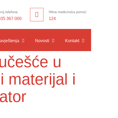
roj telefona:
Hitna medicinska pomoć:
035 367 000
124
avještenja
Novosti
Kontakt
 učešće u
materijal i
ator