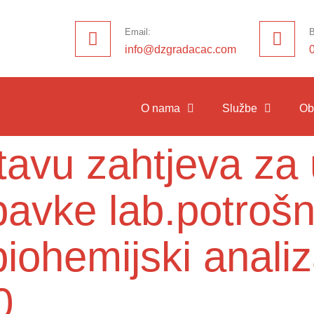
Email:
B
info@dzgradacac.com
O nama
Službe
Ob
tavu zahtjeva za
vke lab.potrošni 
iohemijski analiz
0