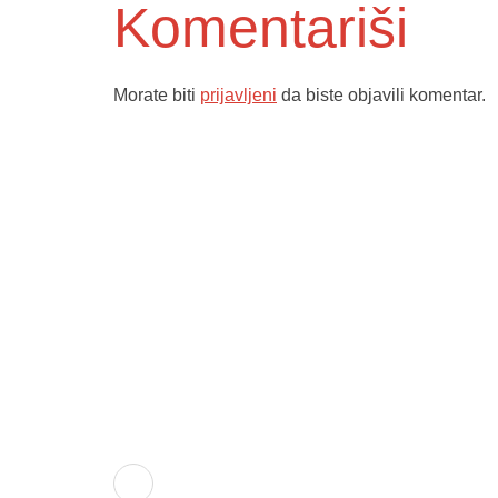
Komentariši
Morate biti
prijavljeni
da biste objavili komentar.
Služba poro
ambulante
Sektorske 
Služba hit
Dom zdravlja Gradačac –
Služba radi
osiguravamo zdravstvenu njegu
Služba ultr
visoke kvalitete svim našim
pacijentima, uz pomoć stručnog
Služba zdra
medicinskog osoblja i najnovije
specifičnih 
oboljenja
medicinske opreme.
Previjalište
Služba labo