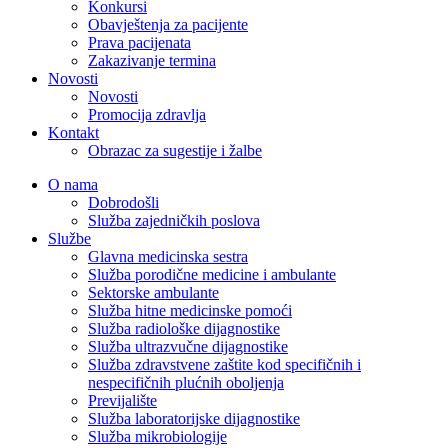
Konkursi
Obavještenja za pacijente
Prava pacijenata
Zakazivanje termina
Novosti
Novosti
Promocija zdravlja
Kontakt
Obrazac za sugestije i žalbe
O nama
Dobrodošli
Služba zajedničkih poslova
Službe
Glavna medicinska sestra
Služba porodične medicine i ambulante
Sektorske ambulante
Služba hitne medicinske pomoći
Služba radiološke dijagnostike
Služba ultrazvučne dijagnostike
Služba zdravstvene zaštite kod specifičnih i
nespecifičnih plućnih oboljenja
Previjalište
Služba laboratorijske dijagnostike
Služba mikrobiologije