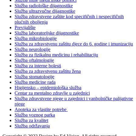
Služba hitne medicinske pomoći
Služba radiološke dijagnostike
Služba ultrazvučne dijagnostike
Služba zdravstvene zaštite kod specifičnih i nespecifičnih
plućnih oboljenja
Previjalište
Služba laboratorijske dijagnostike
Služba mikrobiologije
Služba za zdravstvenu zaštitu djece do 6. godine i imunizaciju
Služba neurologije
Služba za fizikalnu medicinu i rehabilitaciju
Služba oftalmologije
Služba za interne bolesti
Služba za zdravstvenu zaštitu žena
Služba stomatologije
Služba medicine rada
Higijensko – epidemiološka služba
Centar za mentalno zdravlje u zajednici
Služba zdravstvene njege u zajednici i vanbolničke palijativne
njege
Apoteka za vlastite potrebe
Služba voznog parka
Služba za kvalitet
Služba održavanja