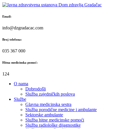
Skip
to
content
Email:
info@dzgradacac.com
Broj telefona:
035 367 000
Hitna medicinska pomoć:
124
O nama
Dobrodošli
Služba zajedničkih poslova
Službe
Glavna medicinska sestra
Služba porodične medicine i ambulante
Sektorske ambulante
Služba hitne medicinske pomoći
Služba radiološke dijagnostike