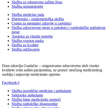
Služba za zdrastvenu zaštitu žena
Služba stomatologije
Služba medicine rada
Higijensko - epidemiološka služba
Centra za mentalno zdravlje u zajednici
Služba zdravstvene njege u zajednici i vanbolničke palijativne
njege
Apoteka za vlastite potrebe
Služba voznog parka
Služba za kvalitet
Služba održavanja
Dom zdravlja Gradačac – osiguravamo zdravstvenu skrb visoke
kvalitete svim našim pacijentima, uz pomoć stručnog medicinskog
osoblja i najnovije medicinske opreme.
Facebook-f
Služba porodične medicine i ambulante
Sektorske ambulante
Služba hitne medicinske pomoći
Služba radiološke dijagnostike