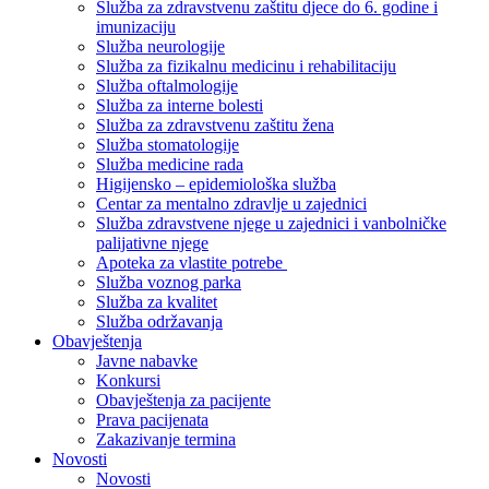
Služba za zdravstvenu zaštitu djece do 6. godine i
imunizaciju
Služba neurologije
Služba za fizikalnu medicinu i rehabilitaciju
Služba oftalmologije
Služba za interne bolesti
Služba za zdravstvenu zaštitu žena
Služba stomatologije
Služba medicine rada
Higijensko – epidemiološka služba
Centar za mentalno zdravlje u zajednici
Služba zdravstvene njege u zajednici i vanbolničke
palijativne njege
Apoteka za vlastite potrebe
Služba voznog parka
Služba za kvalitet
Služba održavanja
Obavještenja
Javne nabavke
Konkursi
Obavještenja za pacijente
Prava pacijenata
Zakazivanje termina
Novosti
Novosti