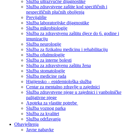
Služba ultrazvučne dijagnostike
Služba zdravstvene zaštite kod specifičnih i
nespecifičnih plućnih oboljenja
Previjalište
Služba laboratorijske dijagnostike
Služba mikrobiologije
Služba za zdravstvenu zaštitu djece do 6. godine i
imunizaciju
Služba neurologije
Služba za fizikalnu medicinu i rehabilitaciju
Služba oftalmologije
Služba za interne bolesti
Služba za zdravstvenu zaštitu žena
Služba stomatologije
Služba medicine rada
Higijensko – epidemiološka služba
Centar za mentalno zdravlje u zajednici
Služba zdravstvene njege u zajednici i vanbolničke
palijativne njege
Apoteka za vlastite potrebe
Služba voznog parka
Služba za kvalitet
Služba održavanja
Obavještenja
Javne nabavke