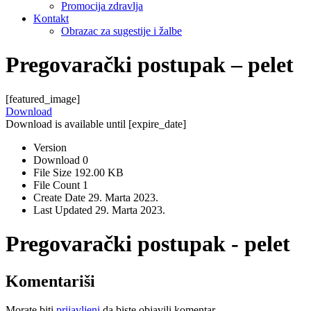
Promocija zdravlja
Kontakt
Obrazac za sugestije i žalbe
Pregovarački postupak – pelet
[featured_image]
Download
Download is available until [expire_date]
Version
Download
0
File Size
192.00 KB
File Count
1
Create Date
29. Marta 2023.
Last Updated
29. Marta 2023.
Pregovarački postupak - pelet
Komentariši
Morate biti
prijavljeni
da biste objavili komentar.