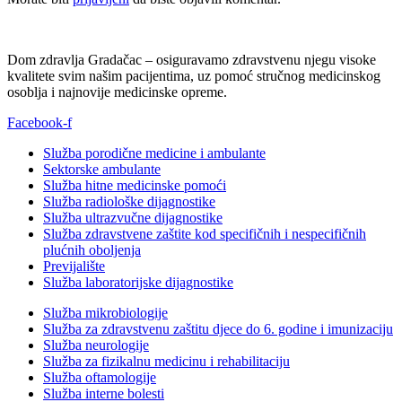
Dom zdravlja Gradačac – osiguravamo zdravstvenu njegu visoke
kvalitete svim našim pacijentima, uz pomoć stručnog medicinskog
osoblja i najnovije medicinske opreme.
Facebook-f
Služba porodične medicine i ambulante
Sektorske ambulante
Služba hitne medicinske pomoći
Služba radiološke dijagnostike
Služba ultrazvučne dijagnostike
Služba zdravstvene zaštite kod specifičnih i nespecifičnih
plućnih oboljenja
Previjalište
Služba laboratorijske dijagnostike
Služba mikrobiologije
Služba za zdravstvenu zaštitu djece do 6. godine i imunizaciju
Služba neurologije
Služba za fizikalnu medicinu i rehabilitaciju
Služba oftamologije
Služba interne bolesti