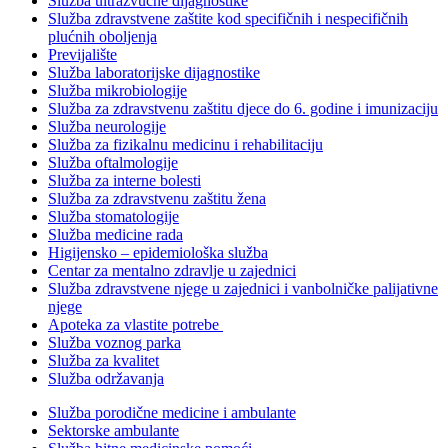
Služba ultrazvučne dijagnostike
Služba zdravstvene zaštite kod specifičnih i nespecifičnih
plućnih oboljenja
Previjalište
Služba laboratorijske dijagnostike
Služba mikrobiologije
Služba za zdravstvenu zaštitu djece do 6. godine i imunizaciju
Služba neurologije
Služba za fizikalnu medicinu i rehabilitaciju
Služba oftalmologije
Služba za interne bolesti
Služba za zdravstvenu zaštitu žena
Služba stomatologije
Služba medicine rada
Higijensko – epidemiološka služba
Centar za mentalno zdravlje u zajednici
Služba zdravstvene njege u zajednici i vanbolničke palijativne
njege
Apoteka za vlastite potrebe
Služba voznog parka
Služba za kvalitet
Služba održavanja
Služba porodične medicine i ambulante
Sektorske ambulante