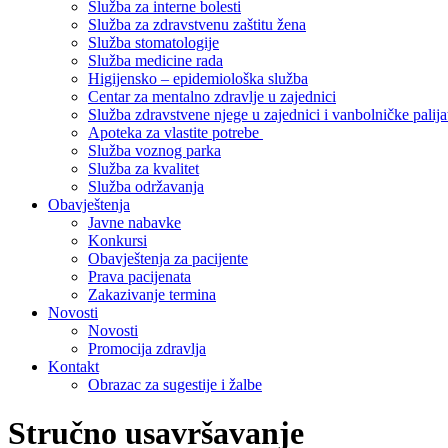
Služba za interne bolesti
Služba za zdravstvenu zaštitu žena
Služba stomatologije
Služba medicine rada
Higijensko – epidemiološka služba
Centar za mentalno zdravlje u zajednici
Služba zdravstvene njege u zajednici i vanbolničke palija
Apoteka za vlastite potrebe
Služba voznog parka
Služba za kvalitet
Služba održavanja
Obavještenja
Javne nabavke
Konkursi
Obavještenja za pacijente
Prava pacijenata
Zakazivanje termina
Novosti
Novosti
Promocija zdravlja
Kontakt
Obrazac za sugestije i žalbe
Stručno usavršavanje