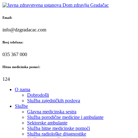
Skip
to
content
Email:
info@dzgradacac.com
Broj telefona:
035 367 000
Hitna medicinska pomoć:
124
O nama
Dobrodošli
Služba zajedničkih poslova
Službe
Glavna medicinska sestra
Služba porodične medicine i ambulante
Sektorske ambulante
Služba hitne medicinske pomoći
Služba radiološke dijagnostike