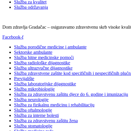
Služba za kvalitet
Služba održavanja
Dom zdravlja Gradačac – osiguravamo zdravstvenu skrb visoke kvalit
Facebook-f
Služba porodične medicine i ambulante
Sektorske ambulante
Služba hitne medicinske pomoći
Služba radiološke dijagnostike
Služba ultrazvučne dijagnostike
Služba zdravstvene zaštite kod specifičnih i nespecifičnih plućn
Previjalište
Služba laboratorijske dijagnostike
Služba mikrobiologije
Služba za zdravstvenu zaštitu djece do 6. godine i imunizaciju
Služba neurologije
Služba za fizikalnu medicinu i rehabilitaciju
Služba oftalmologije
Služba za interne bolesti
Služba za zdravstvenu zaštitu žena
Služba stomatologije