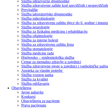
Služba ultrazvučne dijagnostike
Služba zdravstvene zaštite kod specifičnih i nespecifični
Previjalište
Služba laboratorijske dijagnostike
Služba mikrobiologije
Služba za zdravstvenu zaštitu djece do 6. godine i imuniz
Služba neurologije
Služba za fizikalnu medicinu i rehabilitaciju
Služba oftalmologije
Služba za interne bolesti
Služba za zdravstvenu zaštitu žena
Služba stomatologije
Služba medicine rada
Higijensko – epidemiološka služba
Centar za mentalno zdravlje u zajednici
Služba zdravstvene njege u zajednici i vanbolničke palija
Apoteka za vlastite potrebe
Služba voznog parka
Služba za kvalitet
Služba održavanja
Obavještenja
Javne nabavke
Konkursi
Obavještenja za pacijente
Prava pacijenata