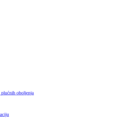
h plućnih oboljenja
aciju