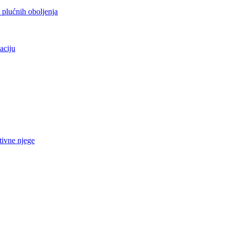
h plućnih oboljenja
aciju
tivne njege