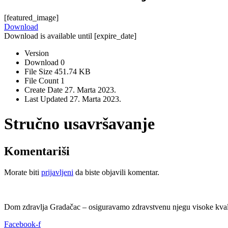
[featured_image]
Download
Download is available until [expire_date]
Version
Download
0
File Size
451.74 KB
File Count
1
Create Date
27. Marta 2023.
Last Updated
27. Marta 2023.
Stručno usavršavanje
Komentariši
Morate biti
prijavljeni
da biste objavili komentar.
Dom zdravlja Gradačac – osiguravamo zdravstvenu njegu visoke kvali
Facebook-f