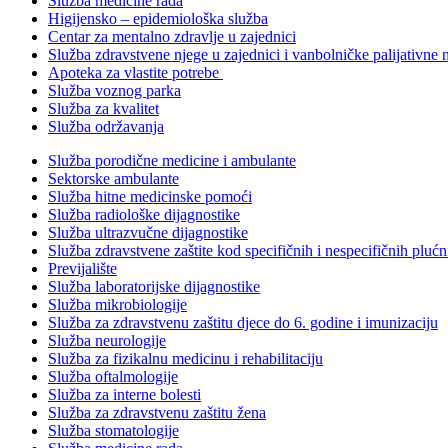
Služba medicine rada
Higijensko – epidemiološka služba
Centar za mentalno zdravlje u zajednici
Služba zdravstvene njege u zajednici i vanbolničke palijativne 
Apoteka za vlastite potrebe
Služba voznog parka
Služba za kvalitet
Služba održavanja
Služba porodične medicine i ambulante
Sektorske ambulante
Služba hitne medicinske pomoći
Služba radiološke dijagnostike
Služba ultrazvučne dijagnostike
Služba zdravstvene zaštite kod specifičnih i nespecifičnih plućn
Previjalište
Služba laboratorijske dijagnostike
Služba mikrobiologije
Služba za zdravstvenu zaštitu djece do 6. godine i imunizaciju
Služba neurologije
Služba za fizikalnu medicinu i rehabilitaciju
Služba oftalmologije
Služba za interne bolesti
Služba za zdravstvenu zaštitu žena
Služba stomatologije