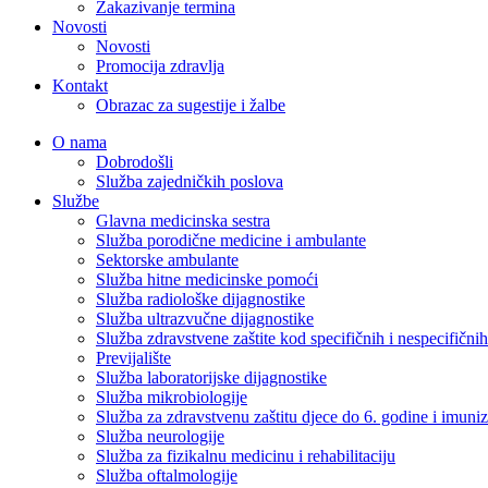
Zakazivanje termina
Novosti
Novosti
Promocija zdravlja
Kontakt
Obrazac za sugestije i žalbe
O nama
Dobrodošli
Služba zajedničkih poslova
Službe
Glavna medicinska sestra
Služba porodične medicine i ambulante
Sektorske ambulante
Služba hitne medicinske pomoći
Služba radiološke dijagnostike
Služba ultrazvučne dijagnostike
Služba zdravstvene zaštite kod specifičnih i nespecifični
Previjalište
Služba laboratorijske dijagnostike
Služba mikrobiologije
Služba za zdravstvenu zaštitu djece do 6. godine i imuniz
Služba neurologije
Služba za fizikalnu medicinu i rehabilitaciju
Služba oftalmologije