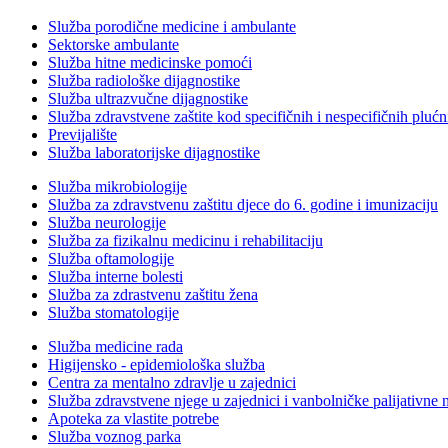
Služba porodične medicine i ambulante
Sektorske ambulante
Služba hitne medicinske pomoći
Služba radiološke dijagnostike
Služba ultrazvučne dijagnostike
Služba zdravstvene zaštite kod specifičnih i nespecifičnih plućn
Previjalište
Služba laboratorijske dijagnostike
Služba mikrobiologije
Služba za zdravstvenu zaštitu djece do 6. godine i imunizaciju
Služba neurologije
Služba za fizikalnu medicinu i rehabilitaciju
Služba oftamologije
Služba interne bolesti
Služba za zdrastvenu zaštitu žena
Služba stomatologije
Služba medicine rada
Higijensko - epidemiološka služba
Centra za mentalno zdravlje u zajednici
Služba zdravstvene njege u zajednici i vanbolničke palijativne 
Apoteka za vlastite potrebe
Služba voznog parka