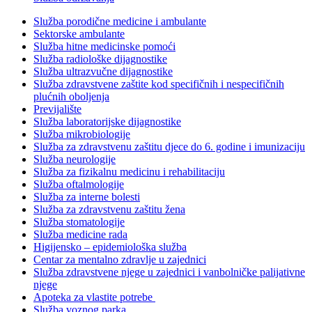
Služba porodične medicine i ambulante
Sektorske ambulante
Služba hitne medicinske pomoći
Služba radiološke dijagnostike
Služba ultrazvučne dijagnostike
Služba zdravstvene zaštite kod specifičnih i nespecifičnih
plućnih oboljenja
Previjalište
Služba laboratorijske dijagnostike
Služba mikrobiologije
Služba za zdravstvenu zaštitu djece do 6. godine i imunizaciju
Služba neurologije
Služba za fizikalnu medicinu i rehabilitaciju
Služba oftalmologije
Služba za interne bolesti
Služba za zdravstvenu zaštitu žena
Služba stomatologije
Služba medicine rada
Higijensko – epidemiološka služba
Centar za mentalno zdravlje u zajednici
Služba zdravstvene njege u zajednici i vanbolničke palijativne
njege
Apoteka za vlastite potrebe
Služba voznog parka