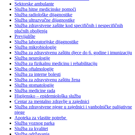
Sektorske ambulante
Služba hitne medicinske pomoći
Služba radiološke dijagnostike
Služba ultrazvučne dijagnostike
Služba zdravstvene zaštite kod specifičnih i nespecifičnih
plućnih oboljenja
Previjalište
Služba laboratorijske dijagnostike
Služba mikrobiologije
Služba za zdravstvenu zaštitu djece do 6. godine i imunizaciju
Služba neurologije
Služba za fizikalnu medicinu i rehabilitaciju
Služba oftalmologije
Služba za interne bolesti
Služba za zdravstvenu zaštitu žena
Služba stomatologije
Služba medicine rada
Higijensko – epidemiološka služba
Centar za mentalno zdravlje u zajednici
Služba zdravstvene njege u zajednici i vanbolničke palijativne
njege
Apoteka za vlastite potrebe
Služba voznog parka
Služba za kvalitet
Služba održavanja