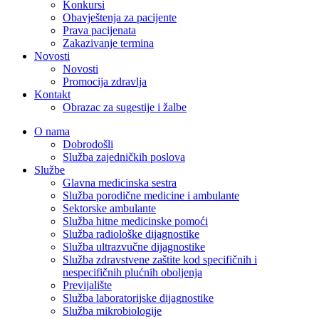
Konkursi
Obavještenja za pacijente
Prava pacijenata
Zakazivanje termina
Novosti
Novosti
Promocija zdravlja
Kontakt
Obrazac za sugestije i žalbe
O nama
Dobrodošli
Služba zajedničkih poslova
Službe
Glavna medicinska sestra
Služba porodične medicine i ambulante
Sektorske ambulante
Služba hitne medicinske pomoći
Služba radiološke dijagnostike
Služba ultrazvučne dijagnostike
Služba zdravstvene zaštite kod specifičnih i
nespecifičnih plućnih oboljenja
Previjalište
Služba laboratorijske dijagnostike
Služba mikrobiologije