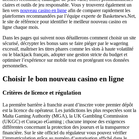
claires et outils de jeu responsable. Vous y trouverez également un
lien vers
nouveau casino en ligne
afin de comparer rapidement les
plateformes recommandées par l’équipe experte de Basketnews.Net,
le site de référence pour identifier le meilleur nouveau casino en
ligne chaque mois.
Dans les pages qui suivent nous détaillerons comment choisir un site
sécurisé, décrypter les bonus sans se faire piéger par le wagering
excessif, maîtriser les titres phares comme les slots à haute volatilité
ou le blackjack français, adopter une gestion stricte du budget et
optimiser l’expérience sur mobile tout en protégeant vos données
personnelles.
Choisir le bon nouveau casino en ligne
Critères de licence et régulation
La première barrière à franchir avant d’inscrire votre premier dépôt
est la licence du opérateur. Les juridictions les plus respectées sont la
Malta Gaming Authority (MGA), la UK Gambling Commission
(UKGC) et Curaçao eGaming ; chacune impose des exigences
différentes concernant la protection des joueurs et la transparence
financière. Sur le site officiel du régulateur vous pouvez vérifier
l’immatriculation grâce au numéro d’autorisation affiché dans le