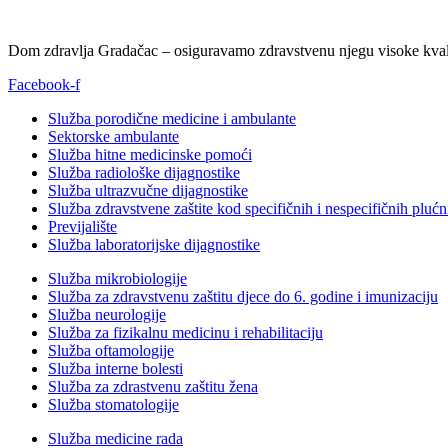
Dom zdravlja Gradačac – osiguravamo zdravstvenu njegu visoke kvali
Facebook-f
Služba porodične medicine i ambulante
Sektorske ambulante
Služba hitne medicinske pomoći
Služba radiološke dijagnostike
Služba ultrazvučne dijagnostike
Služba zdravstvene zaštite kod specifičnih i nespecifičnih plućn
Previjalište
Služba laboratorijske dijagnostike
Služba mikrobiologije
Služba za zdravstvenu zaštitu djece do 6. godine i imunizaciju
Služba neurologije
Služba za fizikalnu medicinu i rehabilitaciju
Služba oftamologije
Služba interne bolesti
Služba za zdrastvenu zaštitu žena
Služba stomatologije
Služba medicine rada