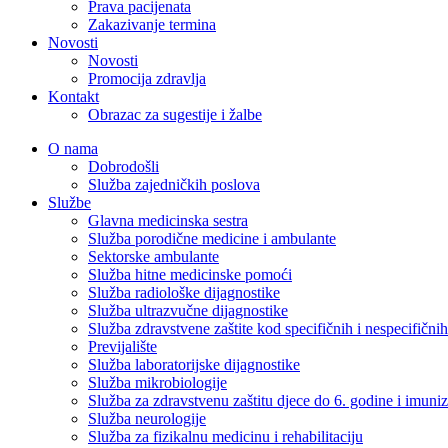
Prava pacijenata
Zakazivanje termina
Novosti
Novosti
Promocija zdravlja
Kontakt
Obrazac za sugestije i žalbe
O nama
Dobrodošli
Služba zajedničkih poslova
Službe
Glavna medicinska sestra
Služba porodične medicine i ambulante
Sektorske ambulante
Služba hitne medicinske pomoći
Služba radiološke dijagnostike
Služba ultrazvučne dijagnostike
Služba zdravstvene zaštite kod specifičnih i nespecifični
Previjalište
Služba laboratorijske dijagnostike
Služba mikrobiologije
Služba za zdravstvenu zaštitu djece do 6. godine i imuniz
Služba neurologije
Služba za fizikalnu medicinu i rehabilitaciju