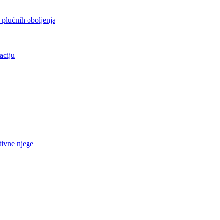
h plućnih oboljenja
aciju
tivne njege