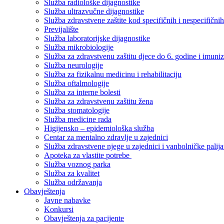
Služba radiološke dijagnostike
Služba ultrazvučne dijagnostike
Služba zdravstvene zaštite kod specifičnih i nespecifični
Previjalište
Služba laboratorijske dijagnostike
Služba mikrobiologije
Služba za zdravstvenu zaštitu djece do 6. godine i imuniz
Služba neurologije
Služba za fizikalnu medicinu i rehabilitaciju
Služba oftalmologije
Služba za interne bolesti
Služba za zdravstvenu zaštitu žena
Služba stomatologije
Služba medicine rada
Higijensko – epidemiološka služba
Centar za mentalno zdravlje u zajednici
Služba zdravstvene njege u zajednici i vanbolničke palija
Apoteka za vlastite potrebe
Služba voznog parka
Služba za kvalitet
Služba održavanja
Obavještenja
Javne nabavke
Konkursi
Obavještenja za pacijente