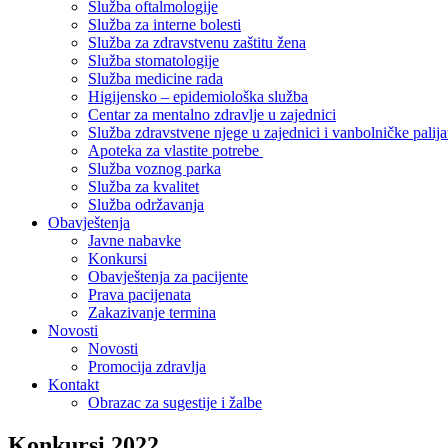
Služba oftalmologije
Služba za interne bolesti
Služba za zdravstvenu zaštitu žena
Služba stomatologije
Služba medicine rada
Higijensko – epidemiološka služba
Centar za mentalno zdravlje u zajednici
Služba zdravstvene njege u zajednici i vanbolničke palija
Apoteka za vlastite potrebe
Služba voznog parka
Služba za kvalitet
Služba održavanja
Obavještenja
Javne nabavke
Konkursi
Obavještenja za pacijente
Prava pacijenata
Zakazivanje termina
Novosti
Novosti
Promocija zdravlja
Kontakt
Obrazac za sugestije i žalbe
Konkursi 2022