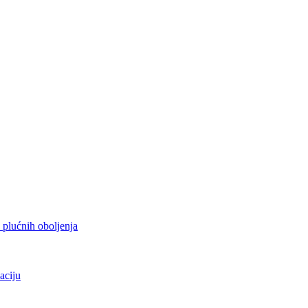
h plućnih oboljenja
aciju