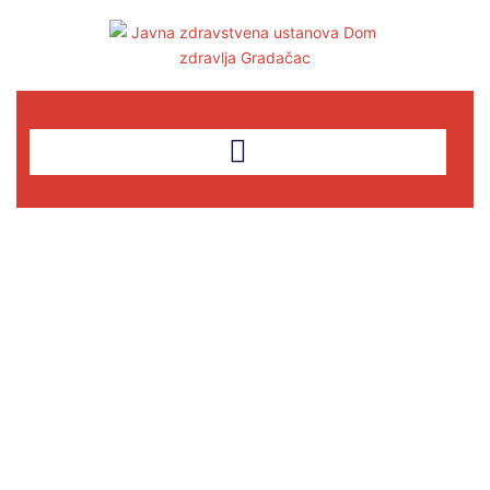
USPJEŠNO
ODRŽANA
EDUKACIJA O
DOJENJU ZA
TRUDNICE I DOJILJE