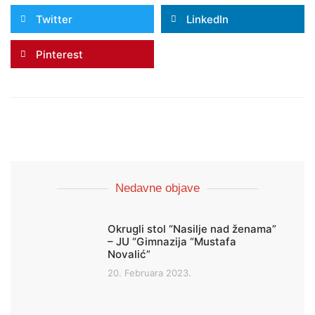
Twitter
LinkedIn
Pinterest
Nedavne objave
Okrugli stol “Nasilje nad ženama”
– JU “Gimnazija “Mustafa
Novalić”
20. Februara 2023.