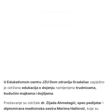
2 Jula, 2026
U Edukativnom centru JZU Dom zdravlja Gradačac
uspješno
je održana
edukacija o dojenju
namijenjena
trudnicama,
budućim majkama i dojiljama
.
Predavanje su održale
dr. Zijada Ahmetagić, spec.pedijatar
i
diplomirana medicinska sestra Merima Halilović
, koje su