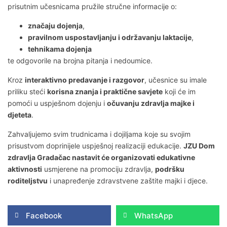
prisutnim učesnicama pružile stručne informacije o:
značaju dojenja
,
pravilnom uspostavljanju i održavanju laktacije
,
tehnikama dojenja
te odgovorile na brojna pitanja i nedoumice.
Kroz
interaktivno predavanje i razgovor
, učesnice su imale
priliku steći
korisna znanja i praktične savjete
koji će im
pomoći u uspješnom dojenju i
očuvanju zdravlja majke i
djeteta
.
Zahvaljujemo svim trudnicama i dojiljama koje su svojim
prisustvom doprinijele uspješnoj realizaciji edukacije.
JZU Dom
zdravlja Gradačac nastavit će organizovati edukativne
aktivnosti
usmjerene na promociju zdravlja,
podršku
roditeljstvu
i unapređenje zdravstvene zaštite majki i djece.
Facebook
WhatsApp