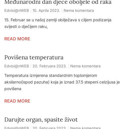
Međunarodni dan djece oboljele od raka
Edvisi@nWEB
10. Aprila 2023.
Nema komentara
15. Februar se u našoj zemlji obilježava s ciljem podizanja
svijesti o dječijem raku,
READ MORE
Povišena temperatura
Edvisi@nWEB
20. Februara 2023.
Nema komentara
Temperatura izmjerena standardnim toplomjerom
aksilarno(ispod pazuha) koja je iznad 37.5 stepeni celzijusa je
povišena
READ MORE
Darujte organ, spasite život
Edvisi@nWEB
20. Februara 2023.
Nema komentara